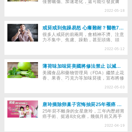
僅會曬傷、加速老化，還可能引發皮膚
癌。近年風行抗UV防曬外套，業者宣稱
2022-05-18
「穿比不穿還涼」，真那麼厲害？到底穿
了涼感衣，體感溫度可降多少？怎麼看懂
抗UV防曬衣的檢測指標？機能衣又要怎
麼清洗保養？
戒菸戒到焦躁易怒 心癢難耐？醫教7招克服心理依賴
很多人戒菸的前兩周，會精神不濟、注意
力不集中、焦慮、躁動，甚至頭痛、頭
暈、咳嗽、口乾舌燥、胸悶、失眠，除了
2022-05-12
要面對前述戒斷症狀，還要克服長期以來
緊張時抽、放鬆時也抽的慣性，醫師傳授
7招幫你克服想吸菸的衝動及心理依賴。
薄荷味加味菸美國將修法禁止 以減少青少年嘗試吸菸
美國食品和藥物管理局（FDA）繼禁止花
香、果香、巧克力等加味菸後，宣布將修
法終止「薄荷」為菸草加味。FDA認為禁
2022-05-03
止薄荷在內的所有加味菸，可減少青少年
嘗試吸菸與成癮，還能敦促吸菸者戒菸，
減少吸菸導致的疾病和死亡。
唐玲摘除卵巢子宮悔抽菸25年罹癌 籲參加戒菸就贏活動、遠離菸害
25年菸不離身的女星唐玲，三年內歷經胃
癌手術、挺過8次化療，幾個月前又再手
術切除卵巢子宮，正在休養並恢復中的
2022-04-19
她，公開自身吸菸、戒菸與罹癌等菸害經