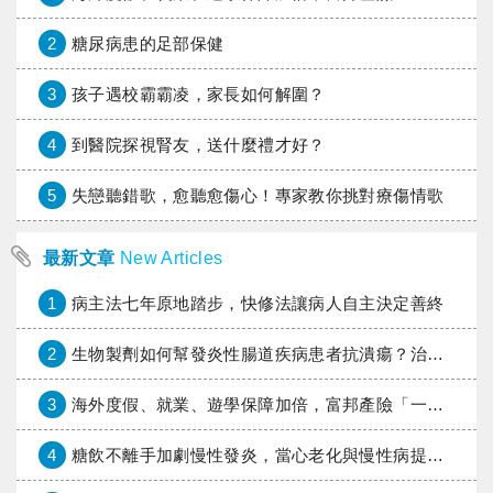
2
糖尿病患的足部保健
3
孩子遇校霸霸凌，家長如何解圍？
4
到醫院探視腎友，送什麼禮才好？
5
失戀聽錯歌，愈聽愈傷心！專家教你挑對療傷情歌
最新文章
New Articles
1
病主法七年原地踏步，快修法讓病人自主決定善終
2
生物製劑如何幫發炎性腸道疾病患者抗潰瘍？治療進展與健保給付困境一次看
3
海外度假、就業、遊學保障加倍，富邦產險「一期逐夢」專案加碼遠距醫療與緊急救援
4
糖飲不離手加劇慢性發炎，當心老化與慢性病提早報到