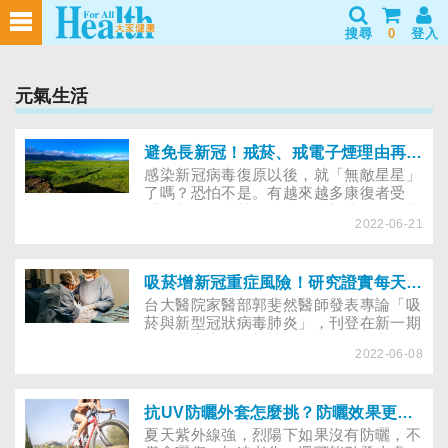
搜尋
0
登入
元氣生活
避免長新冠！戒菸、戒電子煙理由再+1
感染新冠病毒復原以後，就「無敵星星」
了嗎？恐怕不是。有越來越多康復者受
「長新冠」所苦！台大醫院郭斐然醫師指
2022-06-21
出，最新研究顯示吸菸或使用電子煙與長
新冠有關。全國家長會長聯盟、台灣菸害
防制暨戒菸衛教學會及董氏基金會聯合呼
籲「戒菸理由再+1：避免長新冠」！
吸菸增新冠重症風險！研究證實每天6根菸 死亡風險飆10倍 醫籲快戒菸
台大醫院家醫部郭斐然醫師發表專論「吸
菸與新型冠狀病毒肺炎」，刊登在新一期
《台灣家庭醫學雜誌》，舉各國研究證實
2022-06-08
吸菸抑制肺部免疫力，增新冠肺炎
（COVID-19）感染、重症及死亡風險！
醫界籲「新冠疫情嚴峻，正是戒菸好時
機」！
抗UV防曬外套怎麼挑？防曬效果更強、更涼感
夏天紫外線強，烈陽下如果沒有防曬，不