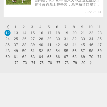
自閉症、ADHD等注意力不足過動症孩子
在社會適應上較辛苦，易累積情緒壓力，
導致適應更困難，但運動可調節大腦中的
2022-02-14
杏仁核（情緒腦），增加情緒調適能力，
減少「挑戰常規」的行為。由於特教生的
情緒比一般人更強烈，師長要學會溝通方
法，使用特定技巧引導，幫助他們克服障
《
1
2
3
4
5
6
7
8
9
10
11
礙，才能享受運動刺激大腦、提升認知
12
13
14
15
16
17
18
19
20
21
22
23
力、控制力等好處。
24
25
26
27
28
29
30
31
32
33
34
35
36
37
38
39
40
41
42
43
44
45
46
47
48
49
50
51
52
53
54
55
56
57
58
59
60
61
62
63
64
65
66
67
68
69
70
71
72
73
74
75
76
77
78
79
80
》