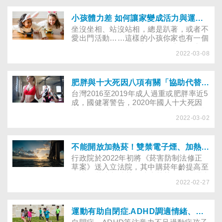
歷，呼籲跨出第一步，報名「2022戒菸
就贏」活動，遠離菸害！
小孩體力差 如何讓家變成活力與運動啟蒙地
坐沒坐相、站沒站相，總是趴著，或者不
愛出門活動……這樣的小孩你家也有一個
嗎？雖然不是每個人都要運動才能健康，
2022-03-08
但每天宅在家，小孩體力是否越來越差？
以下就請專家說明什麼情況是肌肉張力低
或肢體不協調，更需引導其鍛鍊肌力及平
衡感？家長可用哪些居家運動或幼兒體操
肥胖與十大死因八項有關「協助代替歧視+輕卡健身操」改善肥胖與憂鬱
引導「沙發馬鈴薯小孩」變得更有活力？
台灣2016至2019年成人過重或肥胖率近5
成，國健署警告，2020年國人十大死因
中多達8項與肥胖相關，肥胖亦會增加罹
2022-03-02
患新冠肺炎時的住院和重症風險。然而，
肥胖者憂鬱症風險高，打造健康體位要用
對方法，醫師籲陪伴與支持、輕卡管理、
健身操等行動能給減重者幫助。
不能開放加熱菸！雙禁電子煙、加熱菸的７個理由
行政院於2022年初將《菸害防制法修正
草案》送入立法院，其中購菸年齡提高至
20歲、禁止加味菸、擴大禁菸場所等逐步
2022-02-27
終結紙菸，令人遺憾的是，草案背棄過去
的雙禁立場，改為「一開（加熱菸）一禁
（電子煙）」！台灣拒菸聯盟疾呼：電子
煙、加熱菸皆有害，以下是雙禁加熱菸與
運動有助自閉症.ADHD調適情緒、專注學習 專家示範引導技巧
電子煙的7個理由！