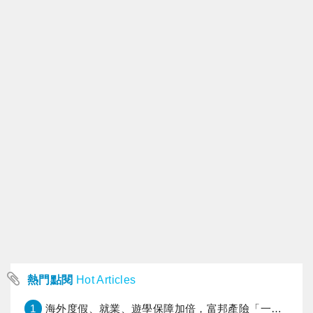
熱門點閱
Hot Articles
1
海外度假、就業、遊學保障加倍，富邦產險「一期逐夢」專案加碼遠距醫療與緊急救援