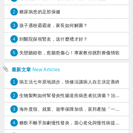
2
糖尿病患的足部保健
3
孩子遇校霸霸凌，家長如何解圍？
4
到醫院探視腎友，送什麼禮才好？
5
失戀聽錯歌，愈聽愈傷心！專家教你挑對療傷情歌
最新文章
New Articles
1
病主法七年原地踏步，快修法讓病人自主決定善終
2
生物製劑如何幫發炎性腸道疾病患者抗潰瘍？治療進展與健保給付困境一次看
3
海外度假、就業、遊學保障加倍，富邦產險「一期逐夢」專案加碼遠距醫療與緊急救援
4
糖飲不離手加劇慢性發炎，當心老化與慢性病提早報到