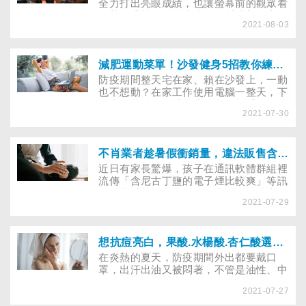
全力打出亮眼成績，也讓螢幕前的觀眾看
得熱血沸騰。正逢疫情微解封時刻，太久
2021-08-03
沒運動的你已經迫不及待到健身房瘋狂訓
練嗎？提醒健身族，一段時間沒鍛鍊，肌
力、心肺能力和柔軟度早已不如先前狀
態，若依照原本強度去運動，恐怕自己先
減肥運動菜單！沙發健身5招教你練出超猛「胸肌」
受傷！其實重啟運動前，先注意5大重
防疫期間整天宅在家、賴在沙發上，一動
點，才能練得更安全有效率。而在增肌過
也不想動？在家工作使用電腦一整天，下
程中，休息也是很重要的一環，但在疫情
了班卻繼續攤在沙發上追劇、打手遊？防
期間無法至健身房運動，通常會「過度休
2021-07-30
疫警戒降級，身材卻變成「沙發馬鈴薯」
息」或很難達到原本訓練強度。許多人好
警報聲大響，趕快站起來善用家裡的沙發
奇，若完全停止運動，多久之後肌肉量會
一起動一動，讓你變成超猛「胸肌」！
下降呢？
不肖業者趁暑假衝銷量，違法販售含尼古丁鹽電子煙超過1,000件！
近日有家長驚爆，孩子在通訊軟體群組裡
流傳「含尼古丁鹽的電子煙比較爽」等訊
息，董氏基金會緊急動員志工查詢專賣網
2021-07-29
站與拍賣平台，截至7/29已發現1,314件
違法販賣含尼古丁鹽的電子煙，並已一ㄧ
截圖向所屬地方衛生局舉發。
想抗痘亮白，果酸.水楊酸.杏仁酸選對才有效！口服A酸別和酸類保養品併用？
在炎熱的夏天，防疫期間外出都要戴口
罩，出汗出油又被悶著，不管是油性、中
性、乾性肌膚，難免面臨痘痘、粉刺、皮
2021-07-27
膚粗糙等困擾。不少人希望透過刷酸的方