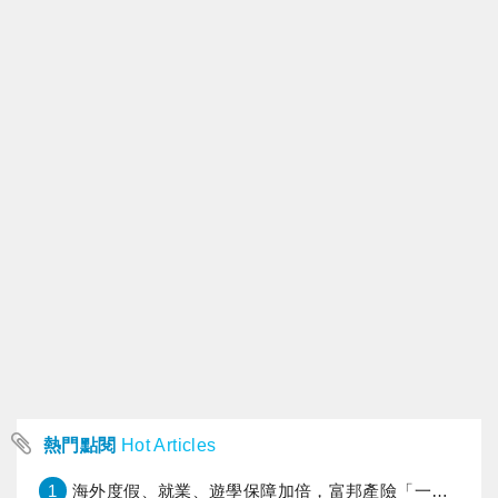
熱門點閱
Hot Articles
1
海外度假、就業、遊學保障加倍，富邦產險「一期逐夢」專案加碼遠距醫療與緊急救援