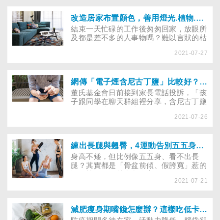
式改善肌膚問題，但使用酸類產品要小
心，雖然能改善肌膚，但使用不當，或許
讓皮膚更糟糕。市面上含酸的保養品千百
改造居家布置顏色，善用燈光.植物.收納療癒悶在家的心情
種，到底要怎麼選擇？如何使用才正確？
結束一天忙碌的工作後匆匆回家，放眼所
而口服A酸者不能搭配酸類保養品，又是
及都是差不多的人事物嗎？難以言狀的枯
為什麼？
燥煩悶就由改造居家布置的色彩，利用掛
2021-07-27
畫、披毯、燈光、收納、增添綠色植物來
調整居家色調，或嘗試輕裝修，油漆某個
牆面或換某區塊的塑膠地磚，變換居家風
格來解決吧！
網傳「電子煙含尼古丁鹽」比較好？ 醫師警告：更易上癮難戒除！
董氏基金會日前接到家長電話投訴，「孩
子跟同學在聊天群組裡分享，含尼古丁鹽
的電子煙比較爽（比較好）。」醫師警
2021-07-26
告，煙液中的尼古丁鹽濃度不斷被煙商加
碼，使用者上癮速度加快，更難戒除菸
癮。消基會名譽董事長游開雄強調，依
《藥事法》規定，販賣含尼古丁鹽的電子
練出長腿與翹臀，4運動告別五五身、骨盆前傾、假胯寬
煙，可處7年以下有期徒刑，得併科新臺
身高不矮，但比例像五五身、看不出長
幣5,000萬元以下罰金。
腿？其實都是「骨盆前傾、假胯寬」惹的
禍！韓國偶像林允兒身高168cm，明明有
2021-07-21
長腿，但因假胯寬，看起來有五五身及腿
短的問題。物理治療師啾c告訴妳假胯寬
的原因，並提供四個簡單動作，教大家不
用瘋狂瘦大腿，用運動矯正假胯寬、骨盆
減肥瘦身期嘴饞怎麼辦？這樣吃低卡點心，體重不失控
前傾，就能擁有長腿、翹臀、擺脫五五