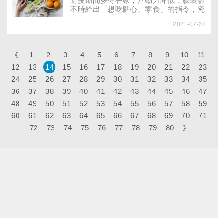
防疫期間多待在家，活動力降低，腦袋卻
身！
不時給出「想吃點心、零食」的指令，究
竟要維持體重機上減肥瘦身的成效，還是
2021-07-20
滿足口腹之欲？其實嘴饞的根源可從早午
晚三餐來追究，微改善就能維持飽足感。
若還是想吃東西，營養師推薦從六大類食
物準備點心，遠離發胖陷阱！
《
1
2
3
4
5
6
7
8
9
10
11
12
13
14
15
16
17
18
19
20
21
22
23
24
25
26
27
28
29
30
31
32
33
34
35
36
37
38
39
40
41
42
43
44
45
46
47
48
49
50
51
52
53
54
55
56
57
58
59
60
61
62
63
64
65
66
67
68
69
70
71
72
73
74
75
76
77
78
79
80
》