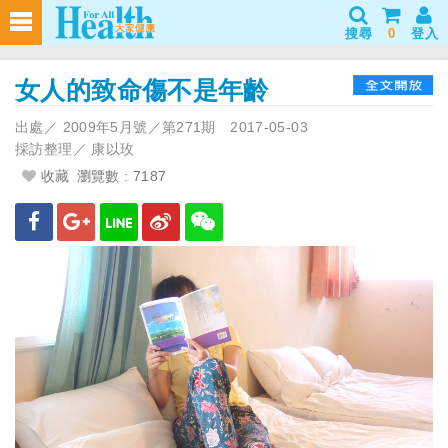
搜尋
0
登入
女人的致命傷不是年齡
出處／
2009年5月號／第271期
2017-05-03
採訪整理／
康以玫
收藏
瀏覽數 : 7187