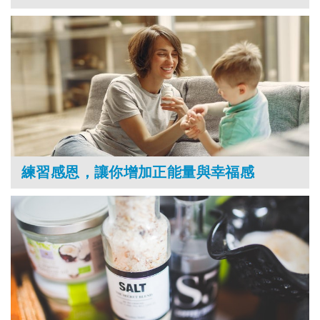
練習感恩，讓你增加正能量與幸福感