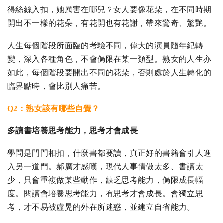
得絲絲入扣，她厲害在哪兒？女人要像花朵，在不同時期
開出不一樣的花朵，有花開也有花謝，帶來驚奇、驚艷。
人生每個階段所面臨的考驗不同，偉大的演員隨年紀轉
變，深入各種角色，不會侷限在某一類型。熟女的人生亦
如此，每個階段要開出不同的花朵，否則處於人生轉化的
臨界點時，會比別人痛苦。
Q2：熟女該有哪些自覺？
多讀書培養思考能力，思考才會成長
學問是門門相扣，什麼書都要讀，真正好的書籍會引人進
入另一道門。郝廣才感嘆，現代人事情做太多、書讀太
少，只會重複做某些動作，缺乏思考能力，侷限成長幅
度。閱讀會培養思考能力，有思考才會成長。會獨立思
考，才不易被虛晃的外在所迷惑，並建立自省能力。