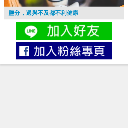
鹽分，過與不及都不利健康