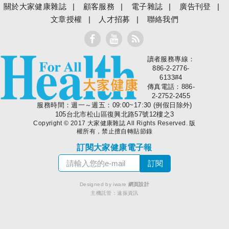
關於大家健康雜誌
顧客服務
電子雜誌
廣告刊登
文章授權
人才招募
聯絡我們
讀者服務專線：
大家健康
886-2-2776-
6133#4
傳真電話：886-
2-2752-2455
服務時間：週一～週五：09:00~17:30 (例假日除外)
105台北市松山區復興北路57號12樓之3
Copyright © 2017 大家健康雜誌 All Rights Reserved. 版
權所有，禁止擅自轉貼節錄
訂閱大家健康電子報
Designed by iware
網頁設計
主機託管：
遠振資訊