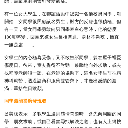
戀，最嚴重的則會引發憂鬱症。
有一位女大學生，在聯誼活動中認識一名他校男同學，剛
開始，女同學很照顧該名男生，對方的反應也很積極。但
有一天，當女同學勇敢向男同學表白心意時，他的態度
180度轉變，回頭來嫌女生長相普通、身材不夠辣，簡直
一無是處……。
女學生的內心極為受傷，又不敢告訴同學，躲在屋子裡憂
傷度日。後來，室友覺得不對勁，鼓勵她向外求助，或去
找輔導老師談一談。在老師的協助下，這名女學生前往精
神科就醫，透過諮商和服藥雙管齊下，才走出感情的漩
渦，重拾往日歡顏。
同學最能扮演發現者
呂美枝表示，多數學生遇到感情問題時，會先向周圍的同
學、朋友求助，或自己看書尋找解決之道；也有人上網搜