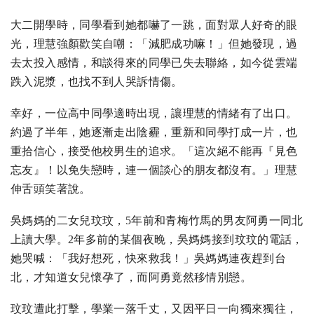
大二開學時，同學看到她都嚇了一跳，面對眾人好奇的眼
光，理慧強顏歡笑自嘲：「減肥成功嘛！」但她發現，過
去太投入感情，和談得來的同學已失去聯絡，如今從雲端
跌入泥漿，也找不到人哭訴情傷。
幸好，一位高中同學適時出現，讓理慧的情緒有了出口。
約過了半年，她逐漸走出陰霾，重新和同學打成一片，也
重拾信心，接受他校男生的追求。「這次絕不能再『見色
忘友』！以免失戀時，連一個談心的朋友都沒有。」理慧
伸舌頭笑著說。
吳媽媽的二女兒玟玟，5年前和青梅竹馬的男友阿勇一同北
上讀大學。2年多前的某個夜晚，吳媽媽接到玟玟的電話，
她哭喊：「我好想死，快來救我！」吳媽媽連夜趕到台
北，才知道女兒懷孕了，而阿勇竟然移情別戀。
玟玟遭此打擊，學業一落千丈，又因平日一向獨來獨往，