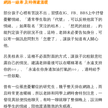
網路一線牽 及時傳遞溫暖
部分孩子心裡有苦說不出，習慣在IG、FB、BBS上中抒發
憂鬱情緒。「通常學生取的『代號』，可以反映他當下的
情緒。」如果取名「哭泣的枯木」、「想死的娃娃」，約
能判定孩子的狀況不佳，這時，老師未必要告知身分，可
以寄一個訊息問對方「怎麼了」，讓孩子知道有人關心
他。
呂美枝表示，這種不必面對面的方式，讓孩子比較願意吐
露自己的情況。建議老師最後可以在暱稱署名「永遠支持
你的○○」、「永遠在你身邊加油打氣的○○」，適時給予
一些鼓勵。
曾有一位罹患憂鬱症的研究生，幾乎整天掛在網路上，而
且時常更改暱稱，所以老師和同學上網時會特別注意，一
發現異狀便找他聊天，有時一聊就聊了整個晚上，設法轉
移學生的情緒，陪他渡過難熬的失眠夜。