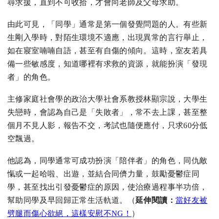
尋求援，直到不可收拾，才會向老師及父母求助。
由此可見，「同學」通常是第一個發覺問題的人。有些新
生剛入學時，對陌生環境不適應，出現異常的言行舉止，
如在寢室喃喃自語，甚至有自傷的傾向。這時，室友若具
備一些敏感度，知道哪裡有求救的資源，就能扮演「發現
者」的角色。
主修家庭社會學的政治大學社會系教授林顯宗說，大學生
失戀時，會認為自己是「失敗者」，常不去上課，甚至整
個月不見人影，報告不交，考試也隨便應付，只求60分低
空飄過。
他認為，同學通常可成功扮演「陪伴者」的角色，同仇敵
愾或一起哈啦、出遊，並結合同儕力量，鼓勵憂鬱症同
學，甚至找出引發憂鬱症的原因，使治療過程事半功倍，
幫助同學及早回歸正常生活軌道。
（
延伸閱讀：
當好友被
劈腿而傷心欲絕，這樣安慰不NG！​
）