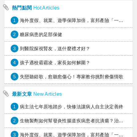
熱門點閱
Hot Articles
1
海外度假、就業、遊學保障加倍，富邦產險「一期逐夢」專案加碼遠距醫療與緊急救援
2
糖尿病患的足部保健
3
到醫院探視腎友，送什麼禮才好？
4
孩子遇校霸霸凌，家長如何解圍？
5
失戀聽錯歌，愈聽愈傷心！專家教你挑對療傷情歌
最新文章
New Articles
1
病主法七年原地踏步，快修法讓病人自主決定善終
2
生物製劑如何幫發炎性腸道疾病患者抗潰瘍？治療進展與健保給付困境一次看
3
海外度假、就業、遊學保障加倍，富邦產險「一期逐夢」專案加碼遠距醫療與緊急救援