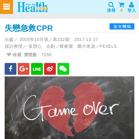
搜尋
0
登入
失戀急救CPR
出處／
2005年10月號／第232期
2017-12-27
採訪整理／
張慧心 企劃／蔡睿縈 圖片來源／PEXELS
收藏
瀏覽數 : 7155