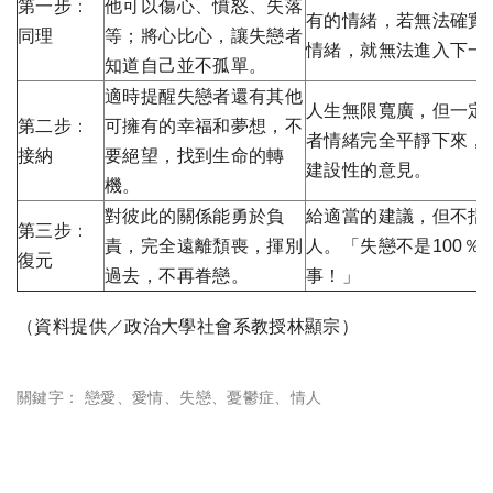
第一步：
他可以傷心、憤怒、失落
有的情緒，若無法確實
同理
等；將心比心，讓失戀者
情緒，就無法進入下一
知道自己並不孤單。
適時提醒失戀者還有其他
人生無限寬廣，但一定
第二步：
可擁有的幸福和夢想，不
者情緒完全平靜下來，
接納
要絕望，找到生命的轉
建設性的意見。
機。
對彼此的關係能勇於負
給適當的建議，但不指
第三步：
責，完全遠離頹喪，揮別
人。「失戀不是100％
復元
過去，不再眷戀。
事！」
（資料提供／政治大學社會系教授林顯宗）
關鍵字：
戀愛
、
愛情
、
失戀
、
憂鬱症
、
情人