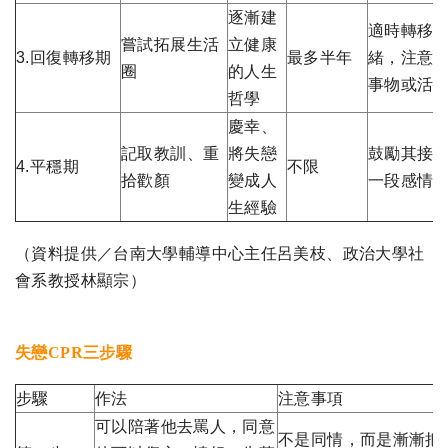
逐漸建
適時轉移
嘗試拓展生活
立健康
3.回復轉移期
最多半年
緒，注意
圈
的人生
事物或活
哲學
慶幸、
記取教訓、重
將失戀
鼓勵其接
4.平穩期
不限
拾歡顏
變成人
一段感情
生經驗
（資料提供／台南大學輔導中心主任呂美枝、政治大學社
會系教授林顯宗）
失戀CPR三步驟
步驟
作法
注意事項
可以陪著他去罵人，同意
不是同情，而是漸漸把