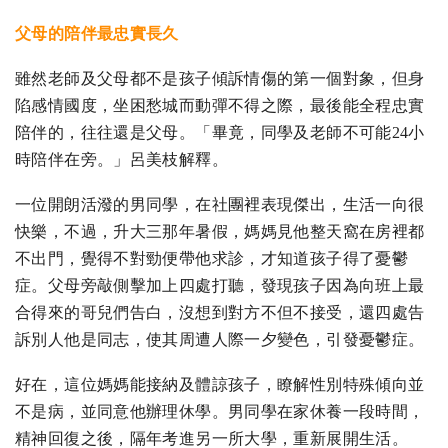
父母的陪伴最忠實長久
雖然老師及父母都不是孩子傾訴情傷的第一個對象，但身
陷感情國度，坐困愁城而動彈不得之際，最後能全程忠實
陪伴的，往往還是父母。「畢竟，同學及老師不可能24小
時陪伴在旁。」呂美枝解釋。
一位開朗活潑的男同學，在社團裡表現傑出，生活一向很
快樂，不過，升大三那年暑假，媽媽見他整天窩在房裡都
不出門，覺得不對勁便帶他求診，才知道孩子得了憂鬱
症。父母旁敲側擊加上四處打聽，發現孩子因為向班上最
合得來的哥兒們告白，沒想到對方不但不接受，還四處告
訴別人他是同志，使其周遭人際一夕變色，引發憂鬱症。
好在，這位媽媽能接納及體諒孩子，瞭解性別特殊傾向並
不是病，並同意他辦理休學。男同學在家休養一段時間，
精神回復之後，隔年考進另一所大學，重新展開生活。