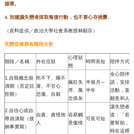
循環。
4. 別建議失戀者採取報復行動，也不要心存挑釁
。
（資料提供／政治大學社會系教授林顯宗）
失戀症候群各階段分析
心理狀
階段／名稱
外在症狀
時間長短
陪伴方式
態
全心陪伴
1.自我概念崩
吃不下、睡不
瘋狂失
半個月～
談，安排
潰期（否定抗
著、不甘心、
序、萬
半年
活動，直
拒期）
悲傷、自殺
念俱灰
願意和人
讓失戀者
2.自信心或自
自責、責怪他
容易觸
道：「若
尊崩潰期（接
可長可短
人
景傷情
要幫助，
納事實期）
時在這裡