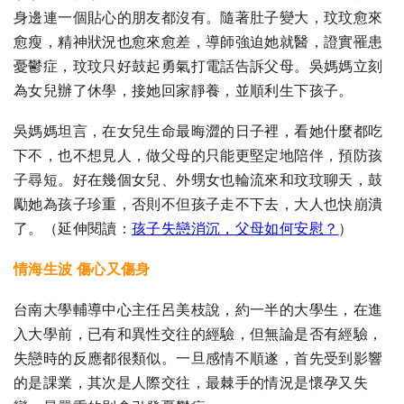
身邊連一個貼心的朋友都沒有。隨著肚子變大，玟玟愈來
愈瘦，精神狀況也愈來愈差，導師強迫她就醫，證實罹患
憂鬱症，玟玟只好鼓起勇氣打電話告訴父母。吳媽媽立刻
為女兒辦了休學，接她回家靜養，並順利生下孩子。
吳媽媽坦言，在女兒生命最晦澀的日子裡，看她什麼都吃
下不，也不想見人，做父母的只能更堅定地陪伴，預防孩
子尋短。好在幾個女兒、外甥女也輪流來和玟玟聊天，鼓
勵她為孩子珍重，否則不但孩子走不下去，大人也快崩潰
了。
（延伸閱讀：
孩子失戀消沉，父母如何安慰？
）
情海生波 傷心又傷身
台南大學輔導中心主任呂美枝說，約一半的大學生，在進
入大學前，已有和異性交往的經驗，但無論是否有經驗，
失戀時的反應都很類似。一旦感情不順遂，首先受到影響
的是課業，其次是人際交往，最棘手的情況是懷孕又失