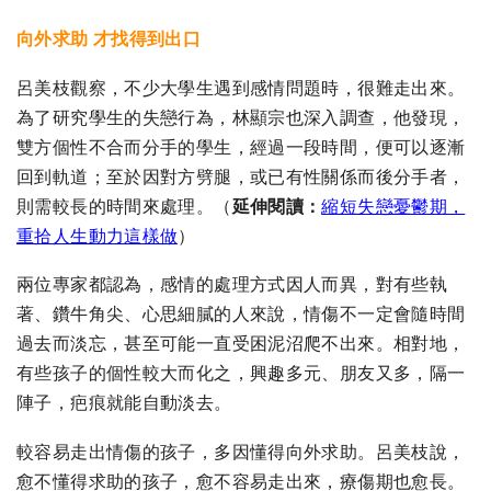
向外求助 才找得到出口
呂美枝觀察，不少大學生遇到感情問題時，很難走出來。
為了研究學生的失戀行為，林顯宗也深入調查，他發現，
雙方個性不合而分手的學生，經過一段時間，便可以逐漸
回到軌道；至於因對方劈腿，或已有性關係而後分手者，
則需較長的時間來處理。
（
延伸閱讀
：
縮短失戀憂鬱期，
重拾人生動力這樣做​
）
兩位專家都認為，感情的處理方式因人而異，對有些執
著、鑽牛角尖、心思細膩的人來說，情傷不一定會隨時間
過去而淡忘，甚至可能一直受困泥沼爬不出來。相對地，
有些孩子的個性較大而化之，興趣多元、朋友又多，隔一
陣子，疤痕就能自動淡去。
較容易走出情傷的孩子，多因懂得向外求助。呂美枝說，
愈不懂得求助的孩子，愈不容易走出來，療傷期也愈長。