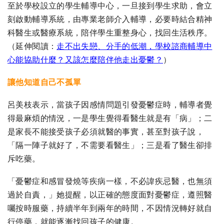
至於學校設立的學生輔導中心，一旦接到學生求助，會立
刻啟動輔導系統，由專業老師介入輔導，必要時結合精神
科醫生或醫療系統，陪伴學生重整身心，找回生活秩序。
（延伸閱讀：
走不出失戀、分手的低潮，學校諮商輔導中
心能協助什麼？又該怎麼陪伴他走出憂鬱？
）
讓他知道自己不孤單
呂美枝表示，當孩子因感情問題引發憂鬱症時，輔導者覺
得最麻煩的情況，一是學生覺得看醫生就是有「病」；二
是家長不能接受孩子必須就醫的事實，甚至對孩子說，
「隔一陣子就好了，不需要看醫生」；三是看了醫生卻排
斥吃藥。
「憂鬱症和感冒發燒等疾病一樣，不必諱疾忌醫，也無須
過於自責，」她提醒，以正確的態度面對憂鬱症，遵照醫
囑按時服藥，持續半年到兩年的時間，不因情況轉好就自
行停藥，就能逐漸找回孩子的健康。