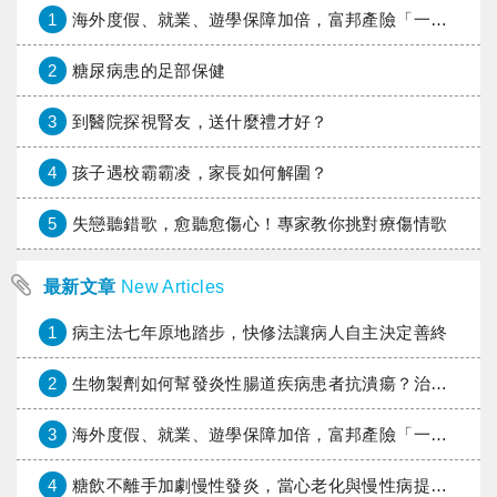
1
海外度假、就業、遊學保障加倍，富邦產險「一期逐夢」專案加碼遠距醫療與緊急救援
2
糖尿病患的足部保健
3
到醫院探視腎友，送什麼禮才好？
4
孩子遇校霸霸凌，家長如何解圍？
5
失戀聽錯歌，愈聽愈傷心！專家教你挑對療傷情歌
最新文章
New Articles
1
病主法七年原地踏步，快修法讓病人自主決定善終
2
生物製劑如何幫發炎性腸道疾病患者抗潰瘍？治療進展與健保給付困境一次看
3
海外度假、就業、遊學保障加倍，富邦產險「一期逐夢」專案加碼遠距醫療與緊急救援
4
糖飲不離手加劇慢性發炎，當心老化與慢性病提早報到