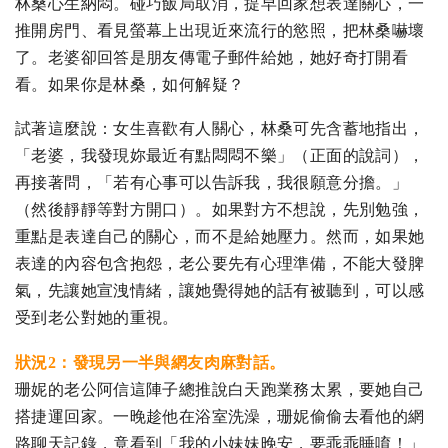
林桑心生納悶。碰巧飯局取消，提早回家想表達關心，一
推開房門、看見螢幕上出現近來流行的慾照，把林桑嚇壞
了。老婆卻回答是朋友傳電子郵件給她，她好奇打開看
看。如果你是林桑，如何解疑？
試著這麼說：女生喜歡有人關心，林桑可先含蓄地指出，
「老婆，我發現妳最近有點悶悶不樂」（正面的說詞），
再接著問，「若有心事可以告訴我，我很願意分擔。」
（然後靜靜等對方開口）。如果對方不想說，先別勉強，
重點是表達自己的關心，而不是給她壓力。然而，如果她
表達的內容包含抱怨，老公要先有心理準備，不能大發脾
氣，先讓她宣洩情緒，讓她覺得她的話有被聽到，可以感
受到老公對她的重視。
狀況2：發現另一半與網友肉麻對話。
珊妮的老公阿信這陣子總推說白天跑業務太累，要她自己
搭捷運回家。一晚趁他在浴室洗澡，珊妮偷偷去看他的網
路聊天記錄，竟看到「我的小妹妹晚安，要乖乖睡唷！」