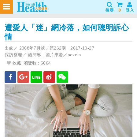
搜尋
0
登入
遭愛人「迷」網冷落，如何聰明訴心
情
出處／
2008年7月號／第262期
2017-10-27
採訪整理／
施沛琳、圖片來源／pexels
收藏
瀏覽數 : 6064