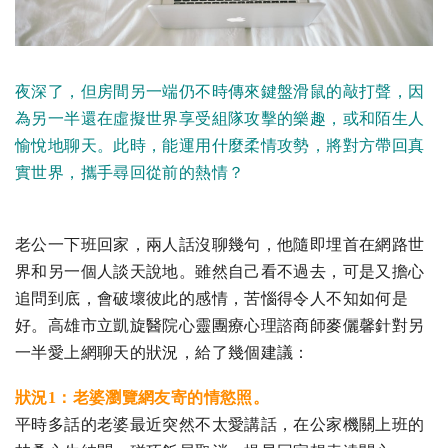
夜深了，但房間另一端仍不時傳來鍵盤滑鼠的敲打聲，因
為另一半還在虛擬世界享受組隊攻擊的樂趣，或和陌生人
愉悅地聊天。此時，能運用什麼柔情攻勢，將對方帶回真
實世界，攜手尋回從前的熱情？
老公一下班回家，兩人話沒聊幾句，他隨即埋首在網路世
界和另一個人談天說地。雖然自己看不過去，可是又擔心
追問到底，會破壞彼此的感情，苦惱得令人不知如何是
好。高雄市立凱旋醫院心靈團療心理諮商師麥儷馨針對另
一半愛上網聊天的狀況，給了幾個建議：
狀況1：老婆瀏覽網友寄的情慾照。
平時多話的老婆最近突然不太愛講話，在公家機關上班的