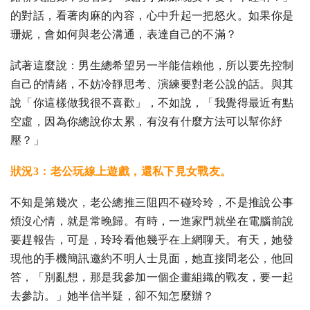
的對話，看著肉麻的內容，心中升起一把怒火。如果你是
珊妮，會如何與老公溝通，表達自己的不滿？
試著這麼說：男生總希望另一半能信賴他，所以要先控制
自己的情緒，不妨冷靜思考、演練要對老公說的話。與其
說「你這樣做我很不喜歡」，不如說，「我覺得最近有點
空虛，因為你總說你太累，有沒有什麼方法可以幫你紓
壓？」
狀況3：老公玩線上遊戲，還私下見女戰友。
不知是第幾次，老公總推三阻四不碰玲玲，不是推說公事
煩沒心情，就是常晚歸。有時，一進家門就坐在電腦前說
要趕報告，可是，玲玲看他幾乎在上網聊天。有天，她發
現他的手機簡訊邀約不明人士見面，她直接問老公，他回
答，「別亂想，那是我參加一個企畫組織的戰友，要一起
去參訪。」她半信半疑，卻不知怎麼辦？