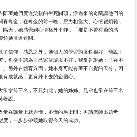
告陪著她們度過父親的生死關頭，活過來的奇蹟讓他們的
開賽奪金，在奪金的前一晚，壓力相當大、心情很煩雜，
。隔天，她感覺到心情格外平靜，「那是不曾有過的感
帶領她度過難關。
除了信仰、感恩之外，她個人的學習態度也很好。他說：
苦，也從不認為自己家庭環境不好，我常告訴她：『妳不
』」另外在體育方面，她本身可能有著不自覺的天分，因
很有成就感，更有練下去的企圖心。
大常拿前三名，不只如此，她的姊姊、兄弟也常在前三名
笑著說。
盡量在課堂上就弄懂，不懂的馬上問；再請老師出題考
態度，一步步帶領她取得今天的成功。