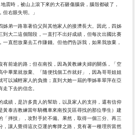
1地震時，被山上滾下來的大石砸傷腦袋，腦殼都破了，
，但右眼失明。」
四姊弟一路靠著伯父與其他家人的接濟長大。因此，四姊
三到大二這個階段，一直打不出好成績，但每次出國比賽
，一直想放棄去工作賺錢。但他們告訴我，如果我放棄，
沒有前途的路；但在南投，因為黃教練夫婦的關係，「空
高中畢業就放棄、「隨便找個工作就好」，因為哥哥姐姐
就可以減輕家人的負擔；直到大她一屆的學姊辜翠萍在亞
有走下去的信念。
的成績，是許多貴人的幫助，以及家人的支持，還有信仰
是黃泰吉教練當年騎機車來南投災區尋找的那位學生）建
的「摔技」，攻對手於不備。果然，取得一個三分、再三
分，讓人覺得這次亞運的奪牌之路，竟有著一種理所當然