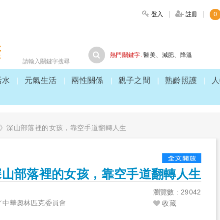
登入
註冊
0
大家健康
熱門關鍵字.
醫美
、
減肥
、
降溫
活水
元氣生活
兩性關係
親子之間
熟齡照護
人
》深山部落裡的女孩，靠空手道翻轉人生
深山部落裡的女孩，靠空手道翻轉人生
1
瀏覽數 : 29042
／中華奧林匹克委員會
收藏