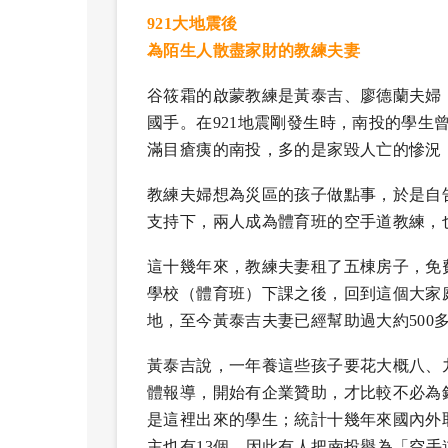
921大地震後
為陌生人散盡家財的教練夫妻
谷筱霜的啟蒙教練是黃泰吉、廖德蘭夫婦
國手。在921地震剛發生時，南投的學生
滿目瘡痍的南投，多的是家毀人亡的慘況
教練夫婦想為災區的孩子做點事，於是自
支持下，兩人成為體育班的空手道教練，
這十幾年來，教練夫妻租了五棟房子，免
學校（體育班）下課之後，回到這個大家
地，至今黃泰吉夫妻已經幫助過大約500
黃泰吉說，一年養這些孩子要花大概八、
體報導，開始有企業贊助，才比較不必為
是這裡出來的學生；統計十幾年來國內外
主也有13個。因此有人把南投譽為「空手