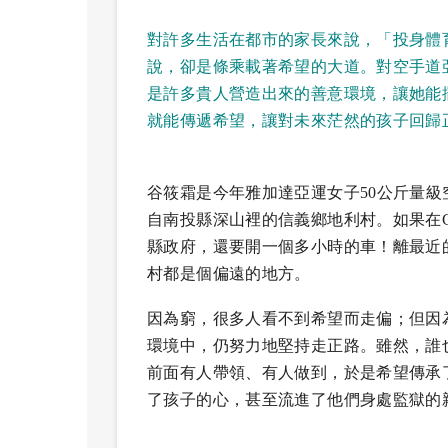
對許多生活在都市的家長來說，「投身體
說，卻是條乘載著希望的大道。對空手道
是許多貴人營造出來的善意環境，讓她能
就能傳遞希望，讓對未來茫然的孩子回歸
谷筱霜是今年雅加達亞運女子50公斤量
自南投縣深山裡的信義鄉地利村。如果在G
縣政府，還要開一個多小時的車！離最近
村都是個偏遠的地方。
因為窮，很多人看不到希望而走偏；但因
環境中，仍努力地堅持走正路。雖然，誰
前面有人帶領、有人做到，於是希望傳承
了孩子的心，甚至流進了他們身處監獄的