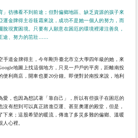
育」彷彿看不到前途；但對偏鄉地區、缺乏資源的孩子來
亞運金牌得主谷筱霜來說，成功不是她一個人的努力，而
擺脫現實困境。只要有人願意在困厄的環境裡灌注善良，
正途、努力的茁壯……
級空手道金牌得主，今年剛升
臺北市立大學
四年級的她，來
oogle地圖上找這個地方，只見一戶戶的平房，距離南投
的便利商店，開車也要20分鐘。即便對於南投來說，地利
為愛，也因為想試著「靠自己」，所以有些孩子在困厄的
也沒有想到可以真正踏進亞運、甚至奧運的殿堂，但是，
了下來；這股希望的暖流，傳進了多災多難的偏鄉、溫暖
親人心裡。