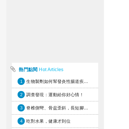
熱門點閱
Hot Articles
1
生物製劑如何幫發炎性腸道疾病患者抗潰瘍？治療進展與健保給付困境一次看
2
調查發現：運動給你好心情！
3
脊椎側彎、骨盆歪斜，長短腳惹的禍？
4
吃對水果，健康才到位