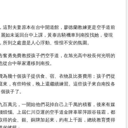
，這對夫妻原本在台中開道館，廖德蘭教練更是空手道前
曾麗如未返回台中上課，黃泰吉騎機車到南投找她，發現
，所到之處盡是人心浮動、惶惶不安的氛圍。
告奮勇免費教授孩子們空手道，在旭光高中校長
何光明
的
也從台中舉家遷移到南投。
費為幾十個孩子提供食、宿、衣物及比賽費用；孩子們從
庭來，有些時候，晚上還繼續練習。這些孩子來自南投各
多個孩子了。
九百萬元，一開始他們花掉自己上千萬的積蓄，後來有媒
錢煩惱。上屆仁川亞運的空手道金牌辜翠萍跟谷筱霜，都
取得的金、銀、銅牌加起來，約有上千面，總統教育獎得
道的搖籃」。