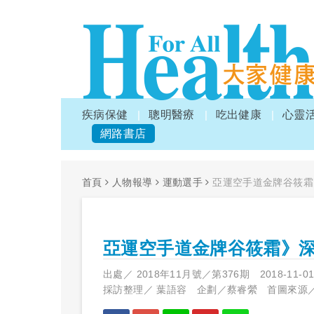
疾病保健
聰明醫療
吃出健康
心靈
網路書店
首頁
人物報導
運動選手
亞運空手道金牌谷筱霜
亞運空手道金牌谷筱霜》
出處／
2018年11月號／第376期
2018-11-0
採訪整理／
葉語容 企劃／蔡睿縈 首圖來源