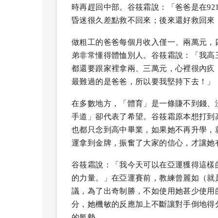
時再趕回中部。谷筱霜說：「爸爸是在92
昏迷很久差點救不回來；後來還好救回來
做粗工的爸爸每個月收入僅一、兩萬元，
弟非常懂得體恤別人。谷筱霜說：「我高
都還要跟家裡拿兩、三萬元，心裡很內疚
最難過的是爸爸，所以要我堅持下去！」
在多數地方，「體育」是一條賺不到錢、
手道」卻代表了希望。谷筱霜原本想打到
也都只念到高中畢業，如果她不再升學，
運拿到金牌，振奮了大家的信心，才讓她
谷筱霜說：「我今天可以在亞運獲得這樣
的力量。」在亞運賽前，教練曾麗如（就
議，為了出奇制勝，不如使用她甚少使用
分，她機敏的反應加上不斷讓對手倒地得
的氣勢。