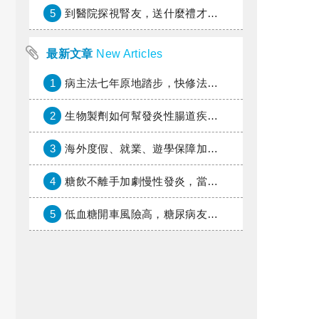
5
到醫院探視腎友，送什麼禮才好？
最新文章
New Articles
1
病主法七年原地踏步，快修法讓病人自主決定善終
2
生物製劑如何幫發炎性腸道疾病患者抗潰瘍？治療進展與健保給付困境一次看
3
海外度假、就業、遊學保障加倍，富邦產險「一期逐夢」專案加碼遠距醫療與緊急救援
4
糖飲不離手加劇慢性發炎，當心老化與慢性病提早報到
5
低血糖開車風險高，糖尿病友上路必學的安全守則