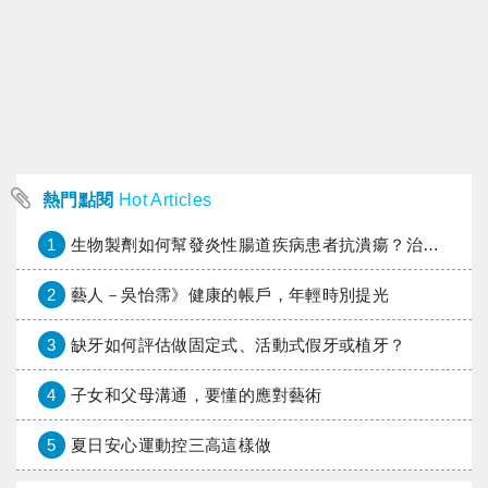
熱門點閱
Hot Articles
1
生物製劑如何幫發炎性腸道疾病患者抗潰瘍？治療進展與健保給付困境一次看
2
藝人－吳怡霈》健康的帳戶，年輕時別提光
3
缺牙如何評估做固定式、活動式假牙或植牙？
4
子女和父母溝通，要懂的應對藝術
5
夏日安心運動控三高這樣做