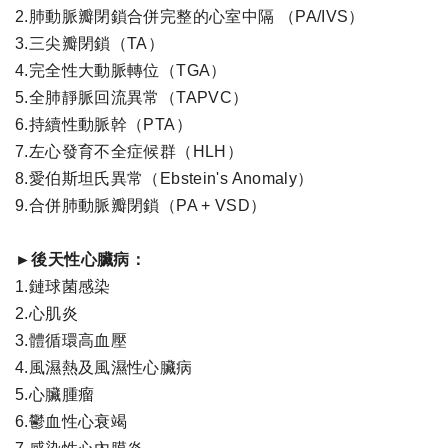
2.肺動脈瓣閉鎖合併完整的心室中隔 （PA/IVS）
3.三尖瓣閉鎖（TA）
4.完全性大動脈轉位（TGA）
5.全肺靜脈回流異常（TAPVC）
6.持續性動脈幹（PTA）
7.左心發育不全症候群（HLH）
8.愛伯斯坦氏異常（Ebstein's Anomaly）
9.合併肺動脈瓣閉鎖（PA + VSD）
►後天性心臟病：
1.鏈球菌感染
2.心肌炎
3.體循環高血壓
4.風濕熱及風濕性心臟病
5.心臟腫瘤
6.鬱血性心衰竭