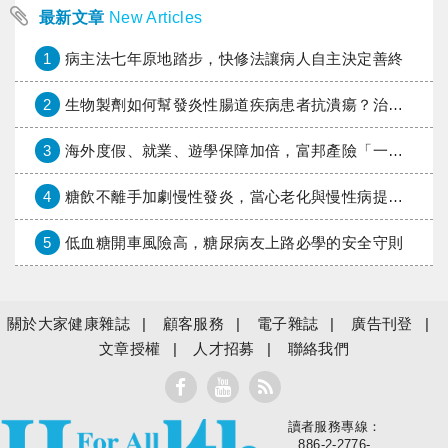
最新文章
New Articles
1
病主法七年原地踏步，快修法讓病人自主決定善終
2
生物製劑如何幫發炎性腸道疾病患者抗潰瘍？治療進展與健保給付困境一次看
3
海外度假、就業、遊學保障加倍，富邦產險「一期逐夢」專案加碼遠距醫療與緊急救援
4
糖飲不離手加劇慢性發炎，當心老化與慢性病提早報到
5
低血糖開車風險高，糖尿病友上路必學的安全守則
關於大家健康雜誌
顧客服務
電子雜誌
廣告刊登
文章授權
人才招募
聯絡我們
讀者服務專線：
大家健康
886-2-2776-