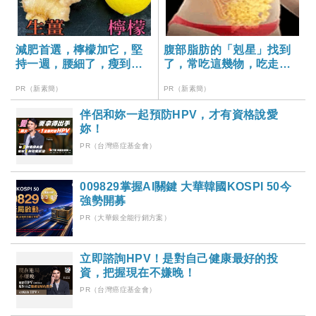
減肥首選，檸檬加它，堅
腹部脂肪的「剋星」找到
持一週，腰細了，瘦到你
了，常吃這幾物，吃走大
懷疑人生
肚囊，瘦出小蠻腰
PR（新素簡）
PR（新素簡）
伴侶和妳一起預防HPV，才有資格說愛
妳！
PR（台灣癌症基金會）
009829掌握AI關鍵 大華韓國KOSPI 50今
強勢開募
PR（大華銀全能行銷方案）
立即諮詢HPV！是對自己健康最好的投
資，把握現在不嫌晚！
PR（台灣癌症基金會）