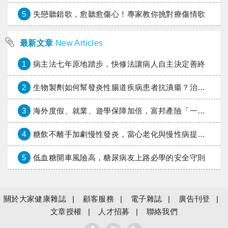
5
失戀聽錯歌，愈聽愈傷心！專家教你挑對療傷情歌
最新文章
New Articles
1
病主法七年原地踏步，快修法讓病人自主決定善終
2
生物製劑如何幫發炎性腸道疾病患者抗潰瘍？治療進展與健保給付困境一次看
3
海外度假、就業、遊學保障加倍，富邦產險「一期逐夢」專案加碼遠距醫療與緊急救援
4
糖飲不離手加劇慢性發炎，當心老化與慢性病提早報到
5
低血糖開車風險高，糖尿病友上路必學的安全守則
關於大家健康雜誌
顧客服務
電子雜誌
廣告刊登
文章授權
人才招募
聯絡我們