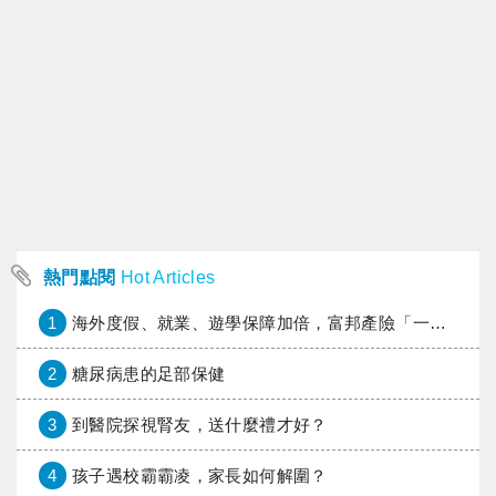
熱門點閱
Hot Articles
1
海外度假、就業、遊學保障加倍，富邦產險「一期逐夢」專案加碼遠距醫療與緊急救援
2
糖尿病患的足部保健
3
到醫院探視腎友，送什麼禮才好？
4
孩子遇校霸霸凌，家長如何解圍？