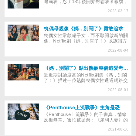
遭霸凌，忍了18年後開始對霸凌者報復，
第二季上線後收視亮眼，但你是否注意過
2023-03-17
霸凌集團之一的全宰寯為了辨識顏色，配
戴矯正色弱的隱形眼鏡，到底「色弱」能
不能治療？可透過戴隱形眼鏡矯正嗎？
喪偶母親像《媽，別鬧了》勇敢追求第二春 子女如何面對？
喪偶女性常顧慮子女，而不願開啟新的關
係。Netflix劇《媽，別鬧了！》以詼諧方
式描寫熟齡喪偶女性積極追愛的故事，過
2022-08-04
程中因女兒的擔憂與反對，造成不少親子
緊張與衝突。子女該如何面對喪偶母親的
新關係？聽聽專家怎麼說。
《媽，別鬧了》點出熟齡喪偶追愛考驗！心理師教這樣回應子女擔憂不傷感情
近近期討論度高的Netflix劇集《媽，別鬧
了！》描述一位熟齡喪偶女性透過網路交
友，積極尋求第二段婚姻的過程。這麼做
2022-08-01
會面臨哪些社會壓力？子女有哪些擔憂？
喪偶女性如何面對這些困境，怎麼親子溝
通才能勇敢邁向幸福之路？
《Penthouse上流戰爭》主角是恐怖情人？心理師教你如何跟邊緣型人格障礙的人和平分手
《Penthouse上流戰爭》的千書真，情緒
反復無常、害怕被拋棄；《犀利人妻》的
薇恩缺乏安全感，自我傷害，也傷害別
2021-08-16
人……這些可能是邊緣型人格寫照？會變