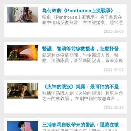
成恐怖情人？若情人有類似特質，想改善
溝通，甚至分手，該怎麼辦？諮商心理師
會給怎樣的建議？
為何韓劇《Penthouse上流戰爭》女主角情緒反覆無常、怕被拋棄?認識邊緣型人格症狀
韓劇《Penthouse上流戰爭》的千書真在
劇中情緒反復無常、害怕被拋棄、經常意
圖操控女兒恩星且行為浮躁不顧後果（例
2021-08-02
如：過度消費、危險駕駛、藥物濫用），
可能是患有邊緣性人格障礙嗎？假如親友
有類似症狀，該如何與他相處？
醫護、警消等前線救援者，怎麼抒發創傷後壓力症候群？
新冠肺炎疫情期間，許多醫護人員、警
察、消防隊員，甚至新聞記者，冒著染疫
或受傷的風險，在前線救援。熱播的消防
2021-07-01
職人劇《火神的眼淚》，呈現出血淋淋現
場產生的衝擊及搶救生命的壓力，若沒有
妥善處理，常易造成「創傷後壓力症候
群」。前線工作者該如何抒發焦慮、無
《火神的眼淚》揭露：最可怕的不是工作辛苦！而是無效溝通引發的錯誤決策...怎麼讓主管更信任自己？
力、內疚等情緒及創傷壓力，走出陰霾？
熱播消防職人劇《火神的眼淚》其男主角
之一的林義陽， 在劇中個性敢怒直言，
因堅持消防安檢規定與上司和他人發生諸
2021-06-23
多衝突， 最後竟不幸葬生火窟之中，令
人唏噓。 倘若時光倒轉，林義陽面對各
方施壓， 可以如何修正溝通應對方式，
讓焦慮主管採取自己的建議？
三浦春馬自殺帶來的警訊：隱藏在微笑背後的哀傷，你周圍有「假面憂鬱」的親友嗎？