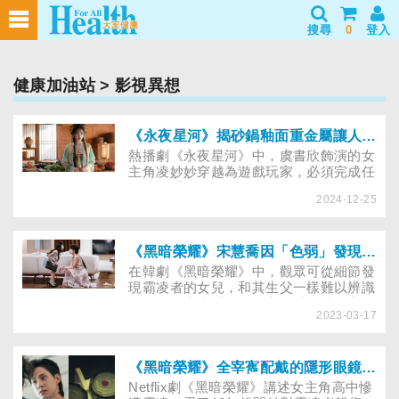
搜尋
0
登入
健康加油站
> 影視異想
《永夜星河》揭砂鍋釉面重金屬讓人腹痛！燉補怎麼避免吃進有毒金屬中毒
熱播劇《永夜星河》中，虞書欣飾演的女
主角凌妙妙穿越為遊戲玩家，必須完成任
務才能重回現實。有一回，要角慕瑤因劇
2024-12-25
情設定，喝完湯藥腹痛不止，導致妙妙被
丁禹兮飾演的男主角慕聲了斷，反覆卡
關。過程中妙妙不斷嘗試改變結局，沒想
到慕瑤腹痛竟是「對砂鍋釉面的重金屬過
《黑暗榮耀》宋慧喬因「色弱」發現仇人外遇，究竟色弱、色盲差在哪？是否會遺傳？
敏」，換鍋煮藥才過關！砂鍋是進補或藥
在韓劇《黑暗榮耀》中，觀眾可從細節發
膳的烹煮器具，怎麼避免吃進有毒金屬？
現霸凌者的女兒，和其生父一樣難以辨識
若中毒該如何檢測與排毒？
紅綠色，穿上「深綠色高跟鞋」時，完全
2023-03-17
分不出是紅色或綠色。究竟「色弱」、
「色盲」差別在哪？男性色弱或色盲機率
比女性高嗎？乾眼症或過量使用某些藥
物，會導致色弱嗎？
《黑暗榮耀》全宰寯配戴的隱形眼鏡真能矯正色弱嗎？
Netflix劇《黑暗榮耀》講述女主角高中慘