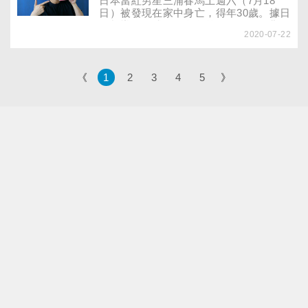
日本當紅男星三浦春馬上週六（7月18
日）被發現在家中身亡，得年30歲。據日
媒報導，三浦春馬自殺前沒有任何預兆，
2020-07-22
不僅在事發前三天，曾在IG貼出新戲《錢
的盡頭是愛情的開始》宣傳照，提醒大家
9月記得收看，甚至到了17日早晨都還照
常到劇組拍攝，直到17日晚間才開始失
《
1
2
3
4
5
》
聯，因此消息曝光後，許多圈內好友和粉
絲都難以接受。然而，像這種「看起來很
開朗，卻想不開」的憂鬱症患者並不在少
數，從去年底開始，歐美各國便在社群媒
體上發起「#faceofdepression」活動，
呼籲大家別忽略了身邊「假面憂鬱」（又
稱「微笑憂鬱」）的朋友！