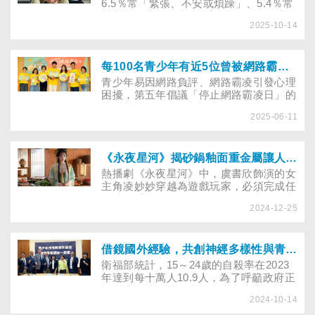
十歲，還能跑跳碰：歲月會增，心不必
6.5％常「緊張、不安或煩躁」、5.4％常
老》新書、《你說，我想聽》老年憂鬱防
「心情低落、沮喪或絕望」、5.34％「做
治微電影，並於今（26）日舉辦發表記者
2025-10-14
事提不起勁」。隨著年齡增加，憂鬱傾向
會，呼籲民眾陪伴年長者紓解情緒、保持
也增加。董氏基金會與寶佳公益慈善基金
社交連結與活動力，打造樂齡生活。
會邀國民阿嬤陳淑芳、藝人范逸臣、黃沐
妍拍攝老年憂鬱防治宣導片，籲民眾主動
每100名青少年有近5位曾被網路霸凌，董氏基金會呼籲守住情緒邊界，成為彼此救援
關懷，讓長者說出憂慮
青少年易因網路負評、網路霸凌引發心理
困擾，第五年倡議「停止網路霸凌日」的
董氏基金會發表最新調查，和全臺12所學
2025-06-11
校合作，並與退役球星郭泓志共同鼓勵青
少年在網路世界中守護自我、穩定情緒，
成為彼此的支援力量。
《永夜星河》揭砂鍋釉面重金屬讓人腹痛！燉補怎麼避免吃進有毒金屬中毒
熱播劇《永夜星河》中，虞書欣飾演的女
主角凌妙妙穿越為遊戲玩家，必須完成任
務才能重回現實。有一回，要角慕瑤因劇
2024-12-25
情設定，喝完湯藥腹痛不止，導致妙妙被
丁禹兮飾演的男主角慕聲了斷，反覆卡
關。過程中妙妙不斷嘗試改變結局，沒想
到慕瑤腹痛竟是「對砂鍋釉面的重金屬過
借鏡國外經驗，共創神經多樣性與青少年情緒障礙的支持系統
敏」，換鍋煮藥才過關！砂鍋是進補或藥
衛福部統計，15～24歲的自殺率在2023
膳的烹煮器具，怎麼避免吃進有毒金屬？
年達到每十萬人10.9人，為了呼籲政府正
若中毒該如何檢測與排毒？
視青少年情緒障礙議題，導入專業照護，
2024-10-14
今(14)日立委林月琴及范雲偕同台灣認知