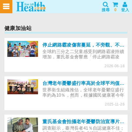
搜尋
0
登入
健康加油站
停止網路霸凌傷害蔓延，不旁觀、不按讚、不轉傳是關鍵
全球約三分之二兒童感受到網路霸凌持續
增加，董氏基金會響應「停止網路霸凌
日」，和新思科技與全臺11所學校合力推
2026-06-18
廣提醒網路霸凌發生時不旁觀、不按讚、
不轉傳，給予關心能成為支持力量，停止
霸凌傷害蔓延。
台灣老年憂鬱盛行率高於全球平均值？董氏基金會推新書和微電影，助民眾相伴樂無憂
世界衛生組織推估，全球老年憂鬱症盛行
率約為10％，然而，根據國民健康署今年
發表的調查卻顯示，台灣老年憂鬱症的盛
2025-11-26
行率約為13.3％，比全球數據還要高，保
守估計，目前全台有超過61萬名高齡長
輩，罹患輕、中、重度憂鬱症。為了提醒
民眾預備老年階段的心理健康，董氏基金
董氏基金會拍攝老年憂鬱防治宣導片，籲民眾主動關懷，讓長者願意說
會與寶佳公益慈善基金會合作，推出《八
調查顯示，臺灣長者41％自認健康不佳；