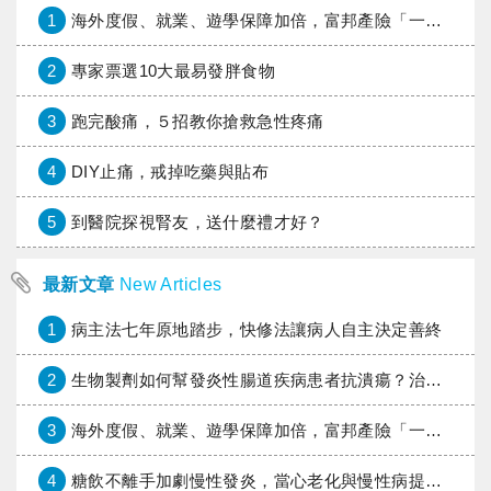
1
海外度假、就業、遊學保障加倍，富邦產險「一期逐夢」專案加碼遠距醫療與緊急救援
2
專家票選10大最易發胖食物
3
跑完酸痛，５招教你搶救急性疼痛
4
DIY止痛，戒掉吃藥與貼布
5
到醫院探視腎友，送什麼禮才好？
最新文章
New Articles
1
病主法七年原地踏步，快修法讓病人自主決定善終
2
生物製劑如何幫發炎性腸道疾病患者抗潰瘍？治療進展與健保給付困境一次看
3
海外度假、就業、遊學保障加倍，富邦產險「一期逐夢」專案加碼遠距醫療與緊急救援
4
糖飲不離手加劇慢性發炎，當心老化與慢性病提早報到