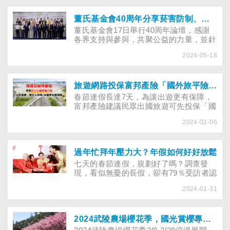
功能促進協會召開記者會，並邀請美國猶
他州Telos機構的三位專家、國教行動聯
盟及董氏基金會，分享青少年在成長階段
董氏基金會40周年分享菸害防制、青少年心理健康促進、把關校園餐點的策略與展望
可能面臨的情緒障礙問題與專業照護建
​董氏基金會17日舉行40周年論壇，感謝
議，呼籲政府積極提升青少年情緒障礙照
各界支持與參與，共聚公益的力量，並針
護資源。
對三大議題邀專家分享，包括提醒電子
2024-05-18
煙、加熱菸等新型菸品危害與因應策略；
在數位時代如何透過策略及應用AI幫助青
少年覺察情緒，預防網路成癮和自傷，進
行憂鬱防治；還有交流把關學校午餐及校
旅遊網路投保富邦產險「國外旅平險+不便險」、「國道增額險+拖吊險」添保障並抽好禮
園食品，營造健康飲食環境的經驗。
春節連假長達7天，為讓出遊更有保障，
富邦產險建議民眾出國旅遊可先投保「國
外旅平險」及「旅遊不便險」，如為國內
2024-02-06
自駕遊或常行駛國道，則可投保第三人責
任險時附加「國道增額險+國道拖吊
險」，降低旅途突發狀況造成的損失。
過年忙拜年壓力大？年假如何好好放鬆
七天的春節連假，規劃好了嗎？調查發
現，看似無憂的長假，卻有79％受訪者認
為在假期中太過於將焦點放在為他人創造
2024-01-31
特別時刻，卻忽略自身需求，假期結束後
需幾週時間，壓力才逐漸緩解，到底年假
如何輕鬆過？
2024武陵農場櫻花季，國光賞櫻專車怎麼搶票？賞櫻行程如何規劃？