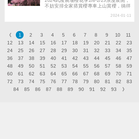
2024武陵農場櫻花季2/8-2/29浪漫展開，
不妨安排全家搭賞櫻專車上山賞櫻，徜徉
美麗的粉紅花海！武陵櫻花季開放管制時
2024-01-11
間、賞櫻專車票券購買、票價如何、有哪
些班次？購票有什麼訣竅？怎麼走怎麼
玩，用餐如何處理？完整報你知！
《
1
2
3
4
5
6
7
8
9
10
11
12
13
14
15
16
17
18
19
20
21
22
23
24
25
26
27
28
29
30
31
32
33
34
35
36
37
38
39
40
41
42
43
44
45
46
47
48
49
50
51
52
53
54
55
56
57
58
59
60
61
62
63
64
65
66
67
68
69
70
71
72
73
74
75
76
77
78
79
80
81
82
83
84
85
86
87
88
89
90
91
92
93
》