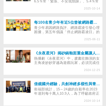
十歲，還能跑跳碰：歲月會增，心不必
6.5％常「緊張、不安或煩躁」、5.4％常
老》新書、《你說，我想聽》老年憂鬱防
「心情低落、沮喪或絕望」、5.34％「做
治微電影，並於今（26）日舉辦發表記者
2025-10-14
事提不起勁」。隨著年齡增加，憂鬱傾向
會，呼籲民眾陪伴年長者紓解情緒、保持
也增加。董氏基金會與寶佳公益慈善基金
社交連結與活動力，打造樂齡生活。
會邀國民阿嬤陳淑芳、藝人范逸臣、黃沐
妍拍攝老年憂鬱防治宣導片，籲民眾主動
每100名青少年有近5位曾被網路霸凌，董氏基金會呼籲守住情緒邊界，成為彼此救援
關懷，讓長者說出憂慮
青少年易因網路負評、網路霸凌引發心理
困擾，第五年倡議「停止網路霸凌日」的
董氏基金會發表最新調查，和全臺12所學
2025-06-11
校合作，並與退役球星郭泓志共同鼓勵青
少年在網路世界中守護自我、穩定情緒，
成為彼此的支援力量。
《永夜星河》揭砂鍋釉面重金屬讓人腹痛！燉補怎麼避免吃進有毒金屬中毒
熱播劇《永夜星河》中，虞書欣飾演的女
主角凌妙妙穿越為遊戲玩家，必須完成任
務才能重回現實。有一回，要角慕瑤因劇
2024-12-25
情設定，喝完湯藥腹痛不止，導致妙妙被
丁禹兮飾演的男主角慕聲了斷，反覆卡
關。過程中妙妙不斷嘗試改變結局，沒想
到慕瑤腹痛竟是「對砂鍋釉面的重金屬過
借鏡國外經驗，共創神經多樣性與青少年情緒障礙的支持系統
敏」，換鍋煮藥才過關！砂鍋是進補或藥
衛福部統計，15～24歲的自殺率在2023
膳的烹煮器具，怎麼避免吃進有毒金屬？
年達到每十萬人10.9人，為了呼籲政府正
若中毒該如何檢測與排毒？
視青少年情緒障礙議題，導入專業照護，
2024-10-14
今(14)日立委林月琴及范雲偕同台灣認知