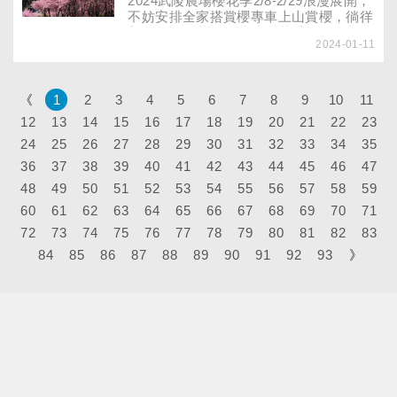
2024武陵農場櫻花季2/8-2/29浪漫展開，
不妨安排全家搭賞櫻專車上山賞櫻，徜徉
美麗的粉紅花海！武陵櫻花季開放管制時
2024-01-11
間、賞櫻專車票券購買、票價如何、有哪
些班次？購票有什麼訣竅？怎麼走怎麼
玩，用餐如何處理？完整報你知！
《
1
2
3
4
5
6
7
8
9
10
11
12
13
14
15
16
17
18
19
20
21
22
23
24
25
26
27
28
29
30
31
32
33
34
35
36
37
38
39
40
41
42
43
44
45
46
47
48
49
50
51
52
53
54
55
56
57
58
59
60
61
62
63
64
65
66
67
68
69
70
71
72
73
74
75
76
77
78
79
80
81
82
83
84
85
86
87
88
89
90
91
92
93
》