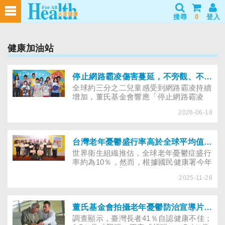
搜尋
0
登入
健康加油站
停止網路霸凌傷害蔓延，不旁觀、不按讚、不轉傳是關鍵
全球約三分之二兒童感受到網路霸凌持續
增加，董氏基金會響應「停止網路霸凌
日」，和新思科技與全臺11所學校合力推
2026-06-18
廣提醒網路霸凌發生時不旁觀、不按讚、
不轉傳，給予關心能成為支持力量，停止
霸凌傷害蔓延。
台灣老年憂鬱盛行率高於全球平均值？董氏基金會推新書和微電影，助民眾相伴樂無憂
世界衛生組織推估，全球老年憂鬱症盛行
率約為10％，然而，根據國民健康署今年
發表的調查卻顯示，台灣老年憂鬱症的盛
2025-11-26
行率約為13.3％，比全球數據還要高，保
守估計，目前全台有超過61萬名高齡長
輩，罹患輕、中、重度憂鬱症。為了提醒
民眾預備老年階段的心理健康，董氏基金
董氏基金會拍攝老年憂鬱防治宣導片，籲民眾主動關懷，讓長者願意說
會與寶佳公益慈善基金會合作，推出《八
調查顯示，臺灣長者41％自認健康不佳；