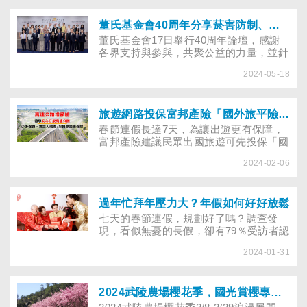
功能促進協會召開記者會，並邀請美國猶
他州Telos機構的三位專家、國教行動聯
盟及董氏基金會，分享青少年在成長階段
董氏基金會40周年分享菸害防制、青少年心理健康促進、把關校園餐點的策略與展望
可能面臨的情緒障礙問題與專業照護建
​董氏基金會17日舉行40周年論壇，感謝
議，呼籲政府積極提升青少年情緒障礙照
各界支持與參與，共聚公益的力量，並針
護資源。
對三大議題邀專家分享，包括提醒電子
2024-05-18
煙、加熱菸等新型菸品危害與因應策略；
在數位時代如何透過策略及應用AI幫助青
少年覺察情緒，預防網路成癮和自傷，進
行憂鬱防治；還有交流把關學校午餐及校
旅遊網路投保富邦產險「國外旅平險+不便險」、「國道增額險+拖吊險」添保障並抽好禮
園食品，營造健康飲食環境的經驗。
春節連假長達7天，為讓出遊更有保障，
富邦產險建議民眾出國旅遊可先投保「國
外旅平險」及「旅遊不便險」，如為國內
2024-02-06
自駕遊或常行駛國道，則可投保第三人責
任險時附加「國道增額險+國道拖吊
險」，降低旅途突發狀況造成的損失。
過年忙拜年壓力大？年假如何好好放鬆
七天的春節連假，規劃好了嗎？調查發
現，看似無憂的長假，卻有79％受訪者認
為在假期中太過於將焦點放在為他人創造
2024-01-31
特別時刻，卻忽略自身需求，假期結束後
需幾週時間，壓力才逐漸緩解，到底年假
如何輕鬆過？
2024武陵農場櫻花季，國光賞櫻專車怎麼搶票？賞櫻行程如何規劃？