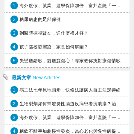
1
海外度假、就業、遊學保障加倍，富邦產險「一期逐夢」專案加碼遠距醫療與緊急救援
2
糖尿病患的足部保健
3
到醫院探視腎友，送什麼禮才好？
4
孩子遇校霸霸凌，家長如何解圍？
5
失戀聽錯歌，愈聽愈傷心！專家教你挑對療傷情歌
最新文章
New Articles
1
病主法七年原地踏步，快修法讓病人自主決定善終
2
生物製劑如何幫發炎性腸道疾病患者抗潰瘍？治療進展與健保給付困境一次看
3
海外度假、就業、遊學保障加倍，富邦產險「一期逐夢」專案加碼遠距醫療與緊急救援
4
糖飲不離手加劇慢性發炎，當心老化與慢性病提早報到