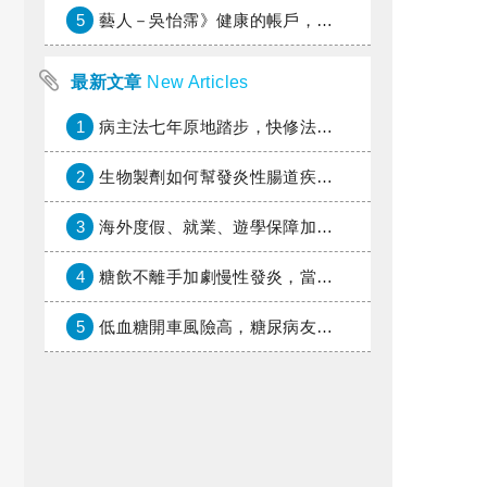
5
藝人－吳怡霈》健康的帳戶，年輕時別提光
最新文章
New Articles
1
病主法七年原地踏步，快修法讓病人自主決定善終
2
生物製劑如何幫發炎性腸道疾病患者抗潰瘍？治療進展與健保給付困境一次看
3
海外度假、就業、遊學保障加倍，富邦產險「一期逐夢」專案加碼遠距醫療與緊急救援
4
糖飲不離手加劇慢性發炎，當心老化與慢性病提早報到
5
低血糖開車風險高，糖尿病友上路必學的安全守則