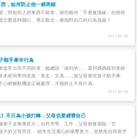
東西，如何防止他一錯再錯
望，明知別人的東西不能拿，卻仍抱持「不會被識破」的僥倖
母怎麼及時關心、導正觀念，教他對自己的行為負責？
2017-05-08
子順手牽羊行為
筆盒常出現不同的筆，她總說「撿到的」。直到媽媽接到老師
常未經同學同意就「拿走」文具……當父母發現孩子順手牽
下心瞭解動機並正確處理，才能終止不良行為。
2017-05-08
談》不只為小孩打轉，父母也要經營自己
隨著子女漸漸長大，出外求學、工作，父母都會面臨「空
孩子的父母而言， 頓失生活重心的衝擊更大，想悠然自得過空