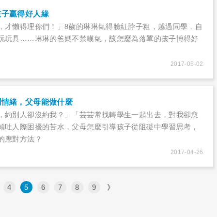
孩子贏得好人緣
，才懶得理你們！」8歲的琳琳氣得臉紅脖子粗，越過同學，自
玩玩具……琳琳的爸媽不禁嘆氣，該怎麼為落單的孩子博得好
2017-05-02
鬧情緒，父母能做什麼
，約別人卻沒約我？」「芸芸常找轉學生一起出去，對我卻愈
傾吐人際困擾的苦水，父母怎麼引導孩子從阻礙中學習思考，
的應對方法？
2017-04-26
4
5
6
7
8
9
》