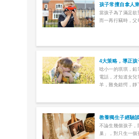
孩子常擅自拿人
當孩子為了滿足欲
而一再行竊時，父
4大策略，導正孩
唸小一的琪琪，鉛
電話，才知道女兒
羊，難免錯愕，靜
教養獨生子經驗
不論生幾個孩子，
巢」，對只生一個