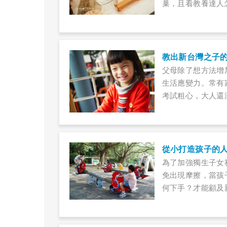
巢，且看教養達人
教出新台灣之子
父母除了想方法增
生活應變力。常有
考試粗心，大人還
對此，友緣基金會
也會犯錯，也不斷
從小打造孩子的
為了加強獨生子女
免出現摩擦，當孩
何下手？才能顧及