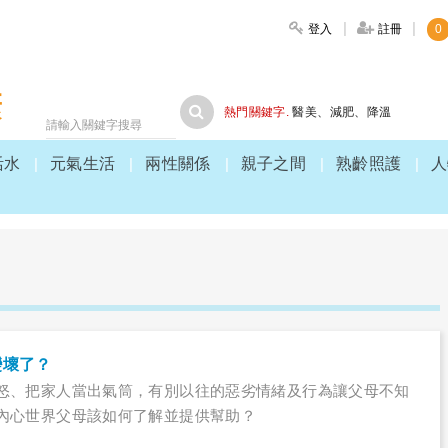
登入
註冊
0
大家健康
熱門關鍵字.
醫美
、
減肥
、
降溫
活水
元氣生活
兩性關係
親子之間
熟齡照護
人
變壞了？
怒、把家人當出氣筒，有別以往的惡劣情緒及行為讓父母不知
內心世界父母該如何了解並提供幫助？