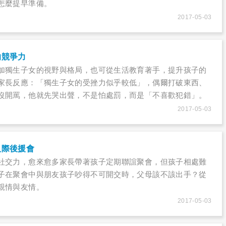
怎麼提早準備。
2017-05-03
的競爭力
加獨生子女的視野與格局，也可從生活教育著手，提升孩子的
家長反應：「獨生子女的受挫力似乎較低」，偶爾打破東西、
沒開罵，他就先哭出聲，不是怕處罰，而是「不喜歡犯錯」。
副執行長黃倫芬建議家長不妨「露個破綻」，讓孩子知道爸媽
2017-05-03
從錯誤中學習，只要多嘗試幾次，就能得到最後的成功。
人際後援會
社交力，愈來愈多家長帶著孩子定期聯誼聚會，但孩子相處難
子在聚會中與朋友孩子吵得不可開交時，父母該不該出手？從
親情與友情。
2017-05-03