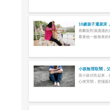
10歲孩子還尿床
香麟面對濕漉漉的
看著他一臉無辜的
小孩無理取鬧，
當小孩任性起來，
心便哭鬧，把場面