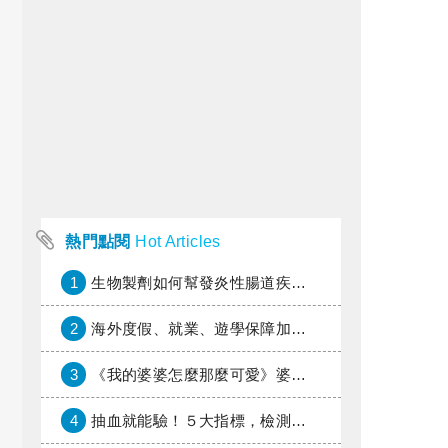
熱門點閱
Hot Articles
1
生物製劑如何幫發炎性腸道疾病患者抗潰瘍？治療進展與健保給付困境一次看
2
海外度假、就業、遊學保障加倍，富邦產險「一期逐夢」專案加碼遠距醫療與緊急救援
3
《我的婆婆怎麼那麼可愛》婆婆希望媳婦放棄領取已故兒子身故理賠金，可以這樣做嗎？
4
抽血就能驗！５大指標，檢測身體是否發炎