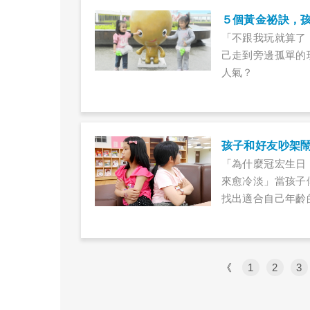
５個黃金祕訣，
「不跟我玩就算了
己走到旁邊孤單的
人氣？
孩子和好友吵架
「為什麼冠宏生日
來愈冷淡」當孩子
找出適合自己年齡
《
1
2
3