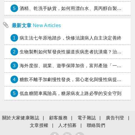
5
酒精、乾洗手缺貨，如何用漂白水、異丙醇自製消毒水？
最新文章
New Articles
1
病主法七年原地踏步，快修法讓病人自主決定善終
2
生物製劑如何幫發炎性腸道疾病患者抗潰瘍？治療進展與健保給付困境一次看
3
海外度假、就業、遊學保障加倍，富邦產險「一期逐夢」專案加碼遠距醫療與緊急救援
4
糖飲不離手加劇慢性發炎，當心老化與慢性病提早報到
5
低血糖開車風險高，糖尿病友上路必學的安全守則
關於大家健康雜誌
顧客服務
電子雜誌
廣告刊登
文章授權
人才招募
聯絡我們