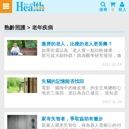
搜尋
0
登入
熟齡照護
> 老年疾病
微胖的老人，比瘦的老人更長壽？
如果你還以為「老人瘦一點比較健康」，
那可就大錯特錯！因為醫學研究發現，微
胖的老人比瘦的老人患病率更低，也更長
2017-12-29
壽！
失竊的記憶能否找回
電影「腦海中的橡皮擦」的女主角總粗心
地丟三落四，原以為自己健忘， 豈知是
早期失智，最後病情逐漸惡化，甚至遺忘
2017-11-20
她最愛的新婚丈夫…… 失智真的會將記
憶的裂痕愈鑿愈深？沒有彌補的機會嗎？
文彬是一家大企業的老闆，雖才40多歲，
卻是高血壓、糖尿病等心血管疾病門診的
家有失智者，爭取協助有撇步
老病號。一次嚴重的血糖過高，他昏迷2
當家人罹患失智症，身為親人需耐心的付