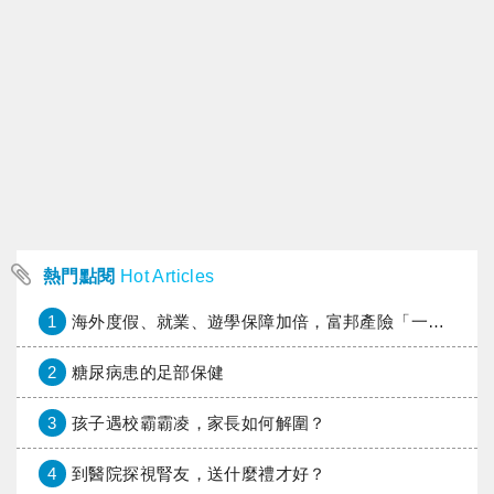
熱門點閱
Hot Articles
1
海外度假、就業、遊學保障加倍，富邦產險「一期逐夢」專案加碼遠距醫療與緊急救援
2
糖尿病患的足部保健
3
孩子遇校霸霸凌，家長如何解圍？
4
到醫院探視腎友，送什麼禮才好？