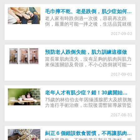
初都因意外摔倒過世，而前行政院長唐
飛、潤泰集團總裁尹衍樑也都曾在近年摔
倒重傷。老人家「跌不起」，一摔可能就
毛巾擰不乾、老是跌倒，肌少症如何確診
爬不起來，國家衛生研究院群體健康科學
老人家有時跌倒過一次後，容易再次跌
研究所副所長許志成表示，「患有肌少症
倒，嚴重的可能一摔之後，生活品質就很
的老人，跌倒風險是一般老人的3倍」，
難回復原本水平。臺中慈濟醫院預防醫學
顯示家有肌少症長輩時，全家都要更重視
2017-09-02
中心醫師吳蔓君以診間一位75歲老先生為
如何幫助長輩「保命防摔」！
例，老人家近一年來常跌倒，已嚴重跌倒
3次，家人聽說老人跌倒容易造成骨折，
特別帶他來診間求助。經詳細檢查，排除
預防老人跌倒失能，肌力訓練這樣做
視力、心血管、神經系統等問題後，認為
當長輩肌肉流失，沒有足夠的肌肉與肌力
他「肌肉力量不足、功能下降」的機率很
來保護關節及骨頭，不小心跌倒就可能一
高，因此教導他鍛鍊肌肉的技巧。半年後
蹶不振，哪些簡單的運動可以增加肌力？
再追蹤，家人說老先生的身體及行動力比
2017-09-01
讓職能治療師教你，在家利用一把椅子練
以前好很多，也沒有再跌倒了。
肌力！研究指出，30歲開始肌肉會慢慢流
失，50歲後，肌肉量減少的速度更是逐年
加快，「肌少症」成了高齡社會亟待解決
老年人才有肌少症？錯！30歲開始肌肉流失
的難題。
75歲的林伯伯去年因攝護腺肥大及膀胱無
力進行手術治療，出院後需暫留導尿管監
測，但他不喜歡身上掛尿袋，覺得不方
2017-08-31
便、出門不自在，幾乎都躺臥床上，或坐
鎮客廳看電視、讀報；即使後來導尿管拆
除，改以膀胱造廔術，他也懶得出門活
動。年初，兒孫回鄉陪林伯伯過年，到餐
糾正６個錯誤飲食習慣，不再讓肌肉流失
廳吃年夜飯時，6年級的孫女小琴對媽媽