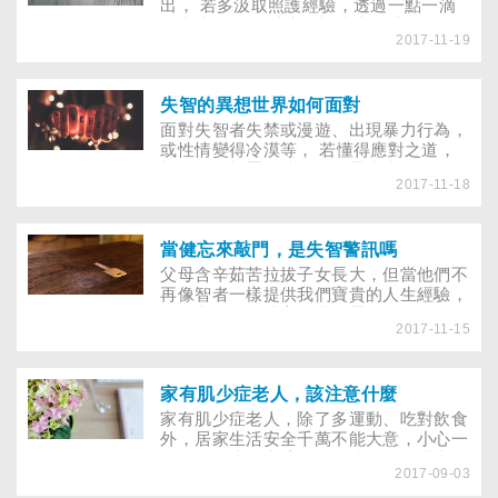
天後才被家人發現、緊急送醫，就醫後竟
出， 若多汲取照護經驗，透過一點一滴
產生失智現象，數字1～10都唸不全，更
的真情互動， 消失的記憶也能找回似曾
別說算數或看時鐘。
2017-11-19
相識的悸動…… 「要去公園迄逃（台
語）囉。」每天清晨6點，歐建榮會帶失
智的母親去公園散步，這是母親最期待的
活動。雖然母親與人閒聊，偶爾還會忘記
失智的異想世界如何面對
建榮是她兒子，只以「照顧我的人」稱
面對失智者失禁或漫遊、出現暴力行為，
之，但看著媽媽狀態穩定、過得快樂，建
或性情變得冷漠等， 若懂得應對之道，
榮認為這是身為子女最大的安慰。
相信能為親屬的情緒黑洞帶來光明， 照
2017-11-18
護也能更具人性且溫馨。 國內某腦神經
科醫師有位90多歲的失智媽媽，為了照顧
她，這位名醫和知名小兒科醫師的哥哥都
提早退休、全心投入。家有失智症患者，
當健忘來敲門，是失智警訊嗎
對家庭而言是身體和心理的負擔。這位母
父母含辛茹苦拉拔子女長大，但當他們不
親很幸運，不但有兒女全心照顧，以她80
再像智者一樣提供我們寶貴的人生經驗，
多歲罹患失智的年紀，也算「較晚」。
反而常一轉身就忘了東西帶了沒、飯吃了
2017-11-15
沒……甚至找不到回家的路，如同孩子
般，漸漸不能照顧自己，可別以為只是老
化的正常現象，這可能是失智症的前兆。
家有肌少症老人，該注意什麼
家有肌少症老人，除了多運動、吃對飲食
外，居家生活安全千萬不能大意，小心一
跌不起。生活中該如何預防呢？台灣水泥
2017-09-03
董事長辜成允、歌仔戲天王「小明明」年