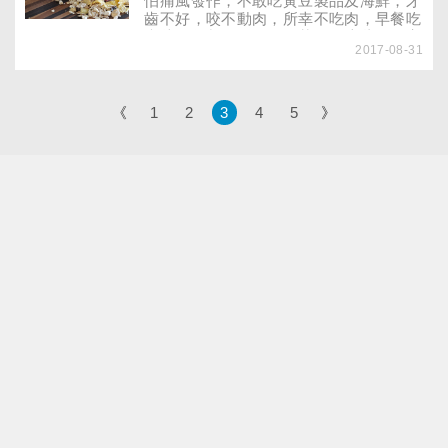
怕痛風發作，不敢吃黃豆製品及海鮮，牙
說：「爺爺好像沒什麼力氣，走路變好慢
齒不好，咬不動肉，所幸不吃肉，早餐吃
喔！我陪他過馬路時，都變紅燈了，他差
麥片，午餐吃昨晚的剩菜……這些是你家
點走不到對面……」像林伯伯的情形，可
2017-08-31
長輩的飲食習慣嗎？當心這些錯誤飲食習
能不是正常老化，而是肌少症已悄然上
慣讓營養不均衡，讓「肌少症」上身！遠
身！邁入高齡社會的臺灣，隨著老年人口
離肌少症，飲食、運動是兩大關鍵！新聞
愈來愈多，100個臺灣老人中就有7.3人有
報導指出，臺灣老人肌少症常見的原因是
《
1
2
3
4
5
》
「肌少症」問題。肌少症若不重視，跌
「營養不均衡」，本文將揪出臺灣老年人
倒、失能的機率就更高，而肌肉量從30歲
三餐常見的錯誤飲食習慣，小心若繼續這
就開始流失，想要養肌力，別等老了才開
樣吃，肌少症很快來報到！
始！