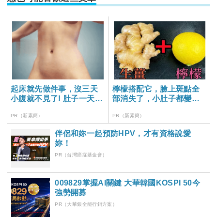
起床就先做件事，沒三天
檸檬搭配它，臉上斑點全
小腹就不見了! 肚子一天天
部消失了，小肚子都變平
變小！
坦了
PR（新素簡）
PR（新素簡）
伴侶和妳一起預防HPV，才有資格說愛
妳！
PR（台灣癌症基金會）
009829掌握AI關鍵 大華韓國KOSPI 50今
強勢開募
PR（大華銀全能行銷方案）