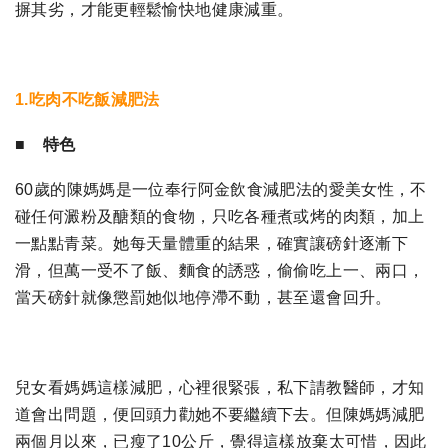
摒其劣，才能更輕鬆愉快地健康減重。
1.吃肉不吃飯減肥法
■ 特色
60歲的陳媽媽是一位奉行阿金飲食減肥法的愛美女性，不
碰任何澱粉及醣類的食物，只吃各種煮或烤的肉類，加上
一點點青菜。她每天量體重的結果，確實讓磅針逐漸下
滑，但萬一受不了飯、麵食的誘惑，偷偷吃上一、兩口，
當天磅針就像懲罰她似地停滯不動，甚至還會回升。
兒女看媽媽這樣減肥，心裡很緊張，私下請教醫師，才知
道會出問題，便回頭力勸她不要繼續下去。但陳媽媽減肥
兩個月以來，已瘦了10公斤，覺得這樣放棄太可惜，因此