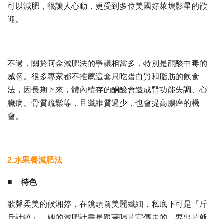
可以減肥，很讓人心動，更受到多位美國好萊塢影星的歡
迎。
不過，關於阿金減肥法的爭議相當多，特別是酮酸中毒的
威脅。很多專家都不推薦這套只吃蛋白質和脂肪的飲食
法，因長期下來，體內積存的酮酸會造成腎功能失調、心
臟病、骨質疏鬆等，且纖維質過少，也會提高腸癌的機
會。
2.水果餐減肥法
■ 特色
歌聲柔美的候湘婷，在鏡頭前美麗纖細，私底下可是「斤
斤計較」。她的減肥計畫是跟著唱片宣傳走的，要出片就