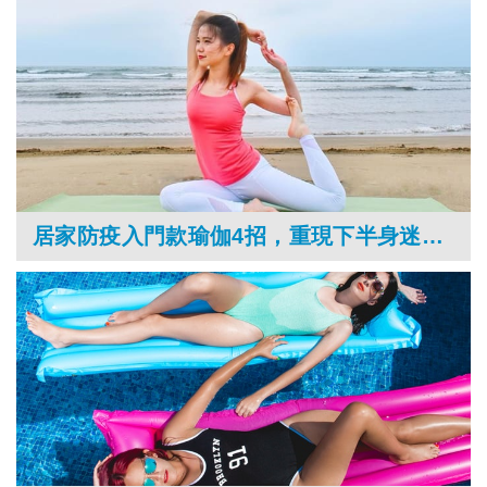
居家防疫入門款瑜伽4招，重現下半身迷人線條！