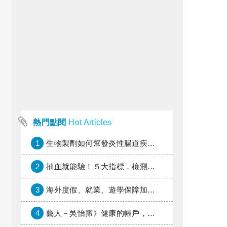
熱門點閱
Hot Articles
1
生物製劑如何幫發炎性腸道疾病患者抗潰瘍？治療進展與健保給付困境一次看
2
抽血就能驗！５大指標，檢測身體是否發炎
3
海外度假、就業、遊學保障加倍，富邦產險「一期逐夢」專案加碼遠距醫療與緊急救援
4
藝人－吳怡霈》健康的帳戶，年輕時別提光