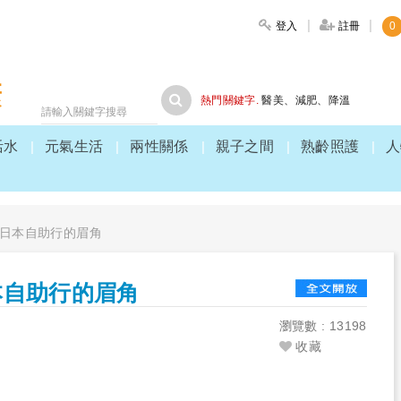
登入
註冊
0
大家健康
熱門關鍵字.
醫美
、
減肥
、
降溫
活水
元氣生活
兩性關係
親子之間
熟齡照護
人
日本自助行的眉角
本自助行的眉角
瀏覽數 : 13198
收藏