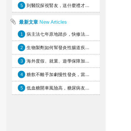
5
到醫院探視腎友，送什麼禮才好？
最新文章
New Articles
1
病主法七年原地踏步，快修法讓病人自主決定善終
2
生物製劑如何幫發炎性腸道疾病患者抗潰瘍？治療進展與健保給付困境一次看
3
海外度假、就業、遊學保障加倍，富邦產險「一期逐夢」專案加碼遠距醫療與緊急救援
4
糖飲不離手加劇慢性發炎，當心老化與慢性病提早報到
5
低血糖開車風險高，糖尿病友上路必學的安全守則