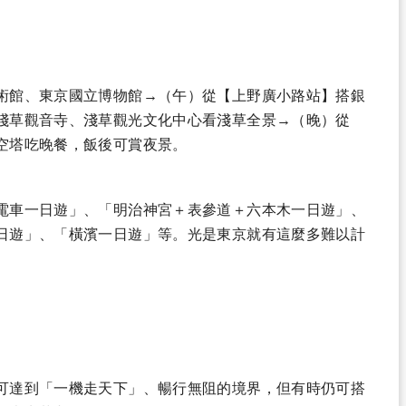
術館、東京國立博物館→（午）從【上野廣小路站】搭銀
淺草觀音寺、淺草觀光文化中心看淺草全景→（晚）從
空塔吃晚餐，飯後可賞夜景。
電車一日遊」、「明治神宮＋表參道＋六本木一日遊」、
日遊」、「橫濱一日遊」等。
光是東京就有這麼多難以計
可達到「一機走天下」、暢行無阻的境界，但有時仍可搭