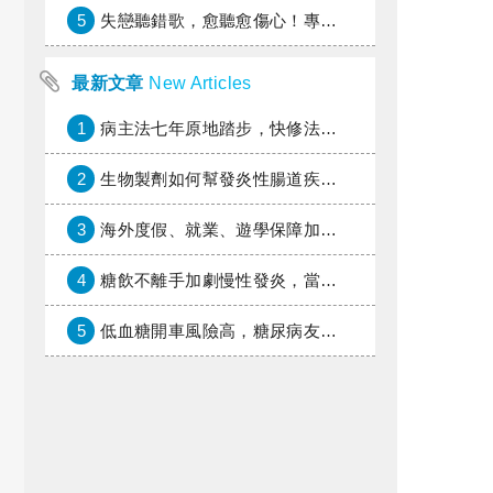
5
失戀聽錯歌，愈聽愈傷心！專家教你挑對療傷情歌
最新文章
New Articles
1
病主法七年原地踏步，快修法讓病人自主決定善終
2
生物製劑如何幫發炎性腸道疾病患者抗潰瘍？治療進展與健保給付困境一次看
3
海外度假、就業、遊學保障加倍，富邦產險「一期逐夢」專案加碼遠距醫療與緊急救援
4
糖飲不離手加劇慢性發炎，當心老化與慢性病提早報到
5
低血糖開車風險高，糖尿病友上路必學的安全守則