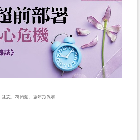
、
健忘
、
荷爾蒙
、
更年期保養