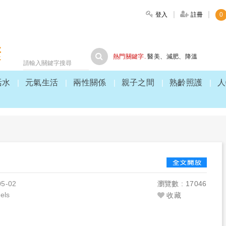
登入
註冊
0
大家健康
熱門關鍵字.
醫美
、
減肥
、
降溫
活水
元氣生活
兩性關係
親子之間
熟齡照護
人
05-02
瀏覽數 : 17046
ls
收藏