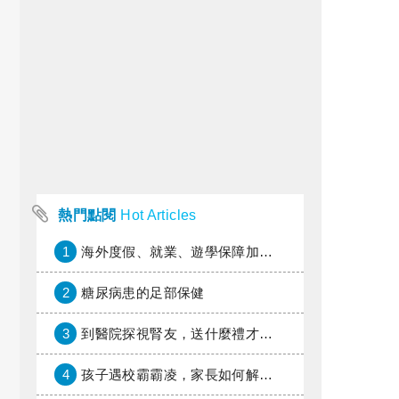
熱門點閱
Hot Articles
1
海外度假、就業、遊學保障加倍，富邦產險「一期逐夢」專案加碼遠距醫療與緊急救援
2
糖尿病患的足部保健
3
到醫院探視腎友，送什麼禮才好？
4
孩子遇校霸霸凌，家長如何解圍？