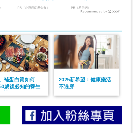
妳！
決燃眉之急
）
PR（台灣癌症基金會）
PR（易借網）
Recommended by
、補蛋白質如何
2025新希望：健康樂活
50歲後必知的養生
不過胖
祕訣