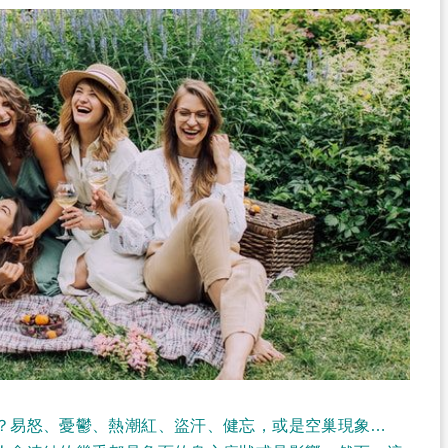
？易怒、憂鬱、熱潮紅、盜汗、健忘，或是空巢現象…