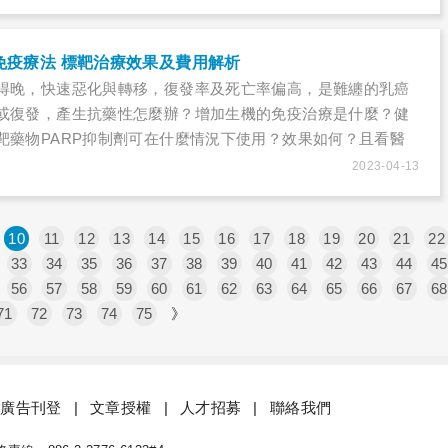
免疫療法 標靶治療效果及費用解析
得晚，快速惡化與轉移，復發率及死亡率偏高，是難纏的乳癌
或復發，產生抗藥性怎麼辦？增加生機的免疫治療是什麼？健
靶藥物PARP抑制劑可在什麼情況下使用？效果如何？且看醫
2023-04-13
10
11
12
13
14
15
16
17
18
19
20
21
22
33
34
35
36
37
38
39
40
41
42
43
44
45
56
57
58
59
60
61
62
63
64
65
66
67
68
71
72
73
74
75
》
廣告刊登
文章授權
人才招募
聯絡我們