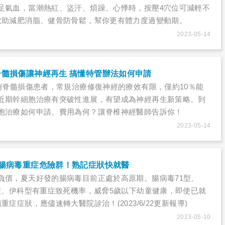
足氣血，當潮熱紅、盜汗、煩躁、心悸時，按壓4穴位可減輕不
飲助減肥消脂、健骨防骨鬆，幫你更有體力度過變動期。
2023-05-14
髓損傷讓神經再生 搞懂特管辦法如何申請
0例脊髓損傷患者，常規治療修復神經的療效有限，僅約10％能
近期幹細胞治療有突破性進展，有望成為神經再生新策略。到
胞治療如何申請、費用為何？讓脊椎神經醫師告訴你！
2023-05-14
為腸病毒重症危險群！熟記症狀快就醫
負債，夏天好發的腸病毒目前正處於高原期。腸病毒71型、
B型、伊科型有重症致死機率，威脅5歲以下幼童健康，即使已就
重症症狀，應儘速轉大醫院診治！(2023/6/22更新報導)
2023-05-10