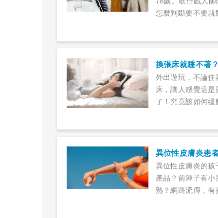
78歲。歌仔戲大
怎麼判斷要不要就醫
換張床就睡不著
外出遊玩，不論住
床，讓人感覺這是
了！究竟該如何緩
異位性皮膚炎患者
異位性皮膚炎的孩
產品？前陣子有小
熟？網路流傳，有
答疑惑。