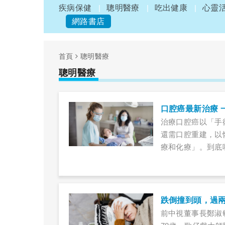
疾病保健
聰明醫療
吃出健康
心靈
網路書店
首頁
聰明醫療
聰明醫療
口腔癌最新治療 
治療口腔癌以「手
還需口腔重建，以
療和化療」。到底
跌倒撞到頭，過
前中視董事長鄭淑