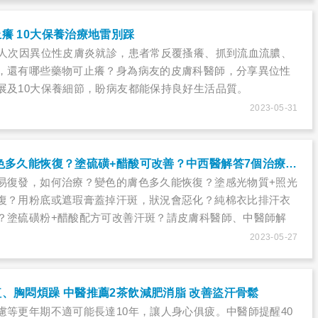
癢 10大保養治療地雷別踩
多人次因異位性皮膚炎就診，患者常反覆搔癢、抓到流血流膿、
，還有哪些藥物可止癢？身為病友的皮膚科醫師，分享異位性
展及10大保養細節，盼病友都能保持良好生活品質。
2023-05-31
汗斑怎麼消除 膚色多久能恢復？塗硫磺+醋酸可改善？中西醫解答7個治療疑問
易復發，如何治療？變色的膚色多久能恢復？塗感光物質+照光
復？用粉底或遮瑕膏蓋掉汗斑，狀況會惡化？純棉衣比排汗衣
？塗硫磺粉+醋酸配方可改善汗斑？請皮膚科醫師、中醫師解
2023-05-27
、胸悶煩躁 中醫推薦2茶飲減肥消脂 改善盜汗骨鬆
慮等更年期不適可能長達10年，讓人身心俱疲。中醫師提醒40