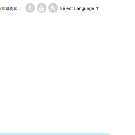
Select Language
▼
購物車