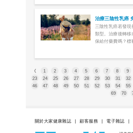
治療三陰性乳癌 
三陰性乳癌若發現
類型。治療後轉移
保給付藥費嗎？標
師解說。
《
1
2
3
4
5
6
7
8
9
23
24
25
26
27
28
29
30
31
32
46
47
48
49
50
51
52
53
54
55
69
70
關於大家健康雜誌
顧客服務
電子雜誌