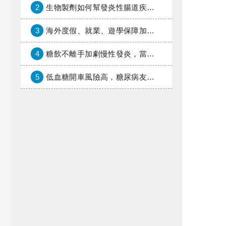
2
生物製劑如何幫發炎性腸道疾病患者抗潰瘍？治療進展與健保給付困境一次看
3
海外度假、就業、遊學保障加倍，富邦產險「一期逐夢」專案加碼遠距醫療與緊急救援
4
糖飲不離手加劇慢性發炎，當心老化與慢性病提早報到
5
低血糖開車風險高，糖尿病友上路必學的安全守則