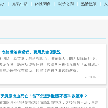
活水
元氣生活
兩性關係
親子之間
熟齡照護
人
一表搞懂治療過程、費用及健保狀況
術切除」為首選，若延誤診治，腫瘤擴大，開刀切除病灶後，
恢復吞嚥、語言功能與外觀，後續會再視情況搭配「放射線治
哪些治療健保有補助、哪些須自費？看醫師解析。
2023-07-31
兩天竟腦出血死亡！當下怎麼判斷要不要叫救護車？
敏如廁時不慎跌倒撞到頭而腦出血昏迷，之後急救不治，享壽