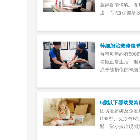
歲起提前備戰、養
適，而2道保健茶
幹細胞治療修復脊
台灣每年約有50
恢復正常生活，但
底脊髓損傷的幹細
​5歲以下嬰幼兒
因防疫鬆綁及免疫
D68型、克沙奇
醫，當小孩出現4類