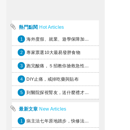
熱門點閱
Hot Articles
1
海外度假、就業、遊學保障加倍，富邦產險「一期逐夢」專案加碼遠距醫療與緊急救援
2
專家票選10大最易發胖食物
3
跑完酸痛，５招教你搶救急性疼痛
4
DIY止痛，戒掉吃藥與貼布
5
到醫院探視腎友，送什麼禮才好？
最新文章
New Articles
1
病主法七年原地踏步，快修法讓病人自主決定善終