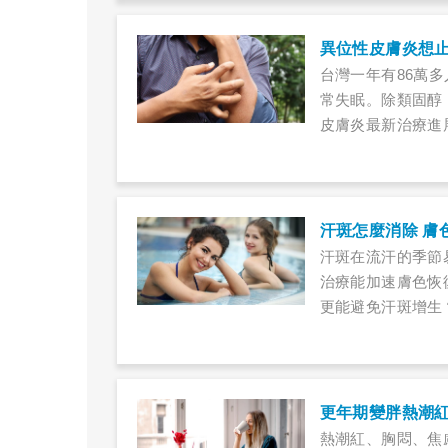
異位性皮膚炎想止
台灣一年有86萬
常失眠。除類固醇
皮膚炎最新治療進
汗斑在流汗的季節
治療能加速膚色恢
更能避免汗斑增生
答。
更年期變胖熱潮紅
熱潮紅、胸悶、焦