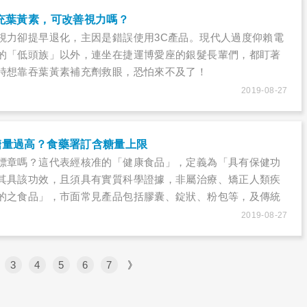
充葉黃素，可改善視力嗎？
視力卻提早退化，主因是錯誤使用3C產品。現代人過度仰賴電
的「低頭族」以外，連坐在捷運博愛座的銀髮長輩們，都盯著
時想靠吞葉黃素補充劑救眼，恐怕來不及了！
2019-08-27
糖量過高？食藥署訂含糖量上限
標章嗎？這代表經核准的「健康食品」，定義為「具有保健功
其具該功效，且須具有實質科學證據，非屬治療、矯正人類疾
的之食品」，市面常見產品包括膠囊、錠狀、粉包等，及傳統
奶粉、麥片、麵條、茶、優酪乳、發酵乳、飲料醋、雞精、蜆
2019-08-27
3
4
5
6
7
》