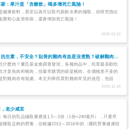
專家：果汁是「含糖飲」喝多增死亡風險！
是健康飲料，甚至以為可以取代新鮮水果的攝取，但研究指出
血壓和心血管疾病，還會增加死亡風險！
2020-12-22
雞肉含生長激素、抗生素，不安全？貼骨的雞肉有血是沒煮熟？破解雞肉食安３迷思
吃什麼肉？董氏基金會調查發現，各種肉品中，民眾最喜歡吃
次才是魚肉和豬肉，但最常購買的卻是豬肉。在價格差不多的
是對雞肉存有疑慮。本文列舉民眾對雞肉常見的迷思，包括
長激素，刺激雞長大」、「雞肉中含有抗生素」、「貼骨的雞
2020-11-10
」，請專家澄清相關觀念。
本，老少咸宜
每日的乳品攝取量應達1.5～2份（1份=240毫升），只要早
獲取足夠的營養，但根據2013～2016年的〈國民營養健康狀