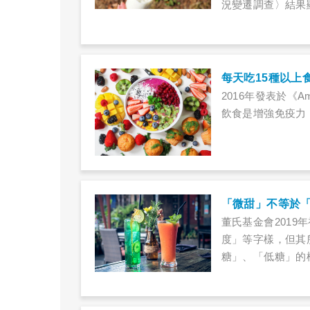
況變遷調查〉結果
人，每日乳品攝取不
量僅達建議量的30
每天吃15種以上
2016年發表於《Amer
飲食是增強免疫力
「微甜」不等於
董氏基金會201
度」等字樣，但其
糖」、「低糖」的
遵行事項》規範，
產品每100克含糖