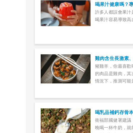
喝果汁健康嗎？
許多人都誤會果汁
喝果汁容易導致高
豬雞羊，你最喜歡
的肉品是雞肉，其
情況下，推測可能
「畜牧業者常打生
肉有血色是沒煮熟
喝乳品補鈣存骨
衛福部國健署建議：
晚喝一杯牛奶，就能