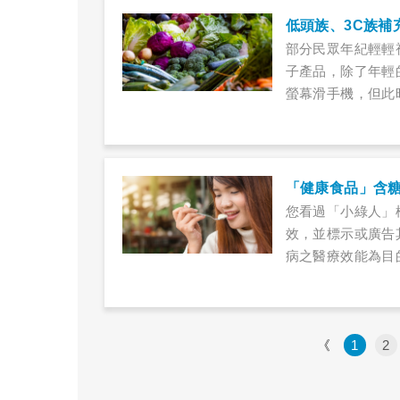
低頭族、3C族補
部分民眾年紀輕輕
子產品，除了年輕
螢幕滑手機，但此
「健康食品」含
您看過「小綠人」
效，並標示或廣告
病之醫療效能為目
食品類型，例如：
精等。
《
1
2