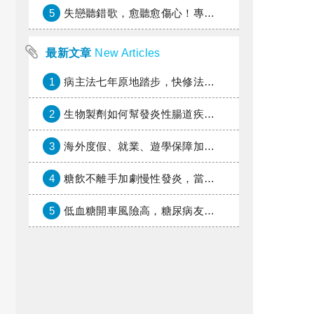
5
失戀聽錯歌，愈聽愈傷心！專家教你挑對療傷情歌
最新文章
New Articles
1
病主法七年原地踏步，快修法讓病人自主決定善終
2
生物製劑如何幫發炎性腸道疾病患者抗潰瘍？治療進展與健保給付困境一次看
3
海外度假、就業、遊學保障加倍，富邦產險「一期逐夢」專案加碼遠距醫療與緊急救援
4
糖飲不離手加劇慢性發炎，當心老化與慢性病提早報到
5
低血糖開車風險高，糖尿病友上路必學的安全守則