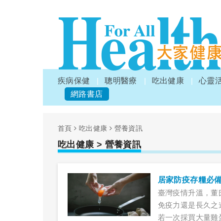
疾病保健
聰明醫療
吃出健康
心靈
網路書店
首頁
吃出健康
營養資訊
吃出健康
> 營養資訊
居家防疫存糧必
臺灣疫情升溫，董
免疫力還是長久之
若一次採買大量雞