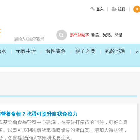
登入
註冊
0
大家健康
熱門關鍵字.
醫美
、
減肥
、
降溫
活水
元氣生活
兩性關係
親子之間
熟齡照護
人
備營養食物？吃蛋可提升自我免疫力
氏基金會食品營養中心建議，在等待打疫苗的同時，顧好自身
道。民眾可多利用雞蛋來攝取優良的蛋白質，增加人體抗體，
蛋，各類雞蛋的保存原則也要注意。