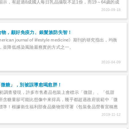
顯示，有超過8成國人每日乳品攝取不足1份，而19～64歲的成
足1.5份的比例更高達99.8％，7歲以上國人的平均鈣質攝取
2020-09-18
～58％。
食物，顧好免疫力、銀髮族防失智！
ican journal of lifestyle medicine》期刊的研究指出，均衡
，並降低感染風險最務實的方式之一。
2020-04-09
「微糖」，別被誤導愈喝愈胖！
9年初調查發現，許多市售產品包裝上會標示「微甜」、「低甜
所含糖量卻可能比想像中來得高，幾乎都超過政府規範中「微
標準！根據衛生福利部食品藥物管理署《包裝食品營養宣稱應
產品如果在包裝上標示「微糖」、「低糖」時，固態和半固體
2019-11-12
量應小於5克、飲品每100毫升含糖量應小於2.5克。