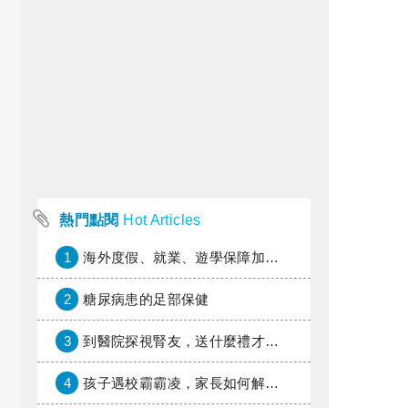
熱門點閱
Hot Articles
1
海外度假、就業、遊學保障加倍，富邦產險「一期逐夢」專案加碼遠距醫療與緊急救援
2
糖尿病患的足部保健
3
到醫院探視腎友，送什麼禮才好？
4
孩子遇校霸霸凌，家長如何解圍？