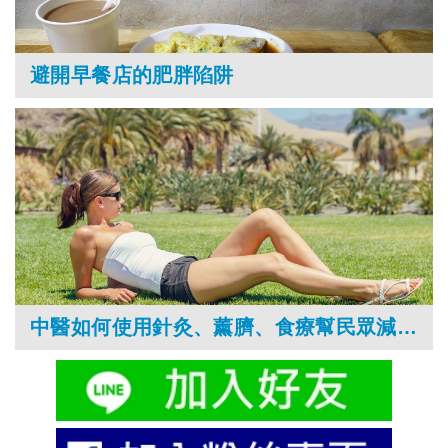
避開早餐店的肥胖陷阱
中醫如何使用針灸、薰臍、食療幫民眾減鮪魚肚？