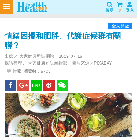
搜尋
0
登入
情緒困擾和肥胖、代謝症候群有關
聯？
出處／
大家健康雜誌網站
2019-07-15
採訪整理／
大家健康雜誌編輯部 圖片來源／PIXABAY
收藏
瀏覽數 : 5703