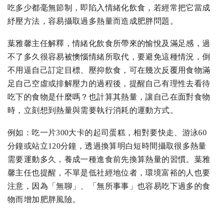
吃多少都毫無節制，即陷入情緒化飲食，若經常把它當成
紓壓方法，容易攝取過多熱量而造成肥胖問題。
葉雅馨主任解釋，情緒化飲食所帶來的愉悅及滿足感，過
不了多久很容易被懊惱情緒所取代，要避免這種情況，倒
不用逼自己訂定目標、壓抑飲食，可在幾次反覆用食物滿
足自己空虛或排解壓力的過程後，提醒自己有理性去看待
吃下的食物是什麼嗎？也計算其熱量，讓自己在面對食物
時，立刻想到熱量與需要執行消耗的運動方式。
例如：吃一片300大卡的起司蛋糕，相對要快走、游泳60
分鐘或站立120分鐘，透過換算明白短時間攝取很多熱量
需要運動多久，養成一種進食前先換算熱量的習慣。葉雅
馨主任也提醒，不單是低社經地位者，環境富裕的人也要
注意，因為「無聊」、「無所事事」也容易吃下過多的食
物而增加肥胖風險。