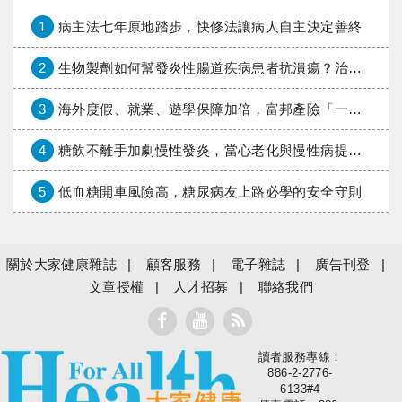
1
病主法七年原地踏步，快修法讓病人自主決定善終
2
生物製劑如何幫發炎性腸道疾病患者抗潰瘍？治療進展與健保給付困境一次看
3
海外度假、就業、遊學保障加倍，富邦產險「一期逐夢」專案加碼遠距醫療與緊急救援
4
糖飲不離手加劇慢性發炎，當心老化與慢性病提早報到
5
低血糖開車風險高，糖尿病友上路必學的安全守則
關於大家健康雜誌
顧客服務
電子雜誌
廣告刊登
文章授權
人才招募
聯絡我們
讀者服務專線：
大家健康
886-2-2776-
6133#4