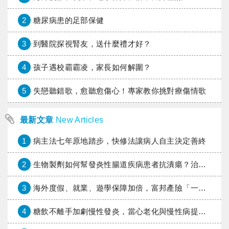
2
糖尿病患的足部保健
3
到醫院探視腎友，送什麼禮才好？
4
孩子遇校霸霸凌，家長如何解圍？
5
失戀聽錯歌，愈聽愈傷心！專家教你挑對療傷情歌
最新文章
New Articles
1
病主法七年原地踏步，快修法讓病人自主決定善終
2
生物製劑如何幫發炎性腸道疾病患者抗潰瘍？治療進展與健保給付困境一次看
3
海外度假、就業、遊學保障加倍，富邦產險「一期逐夢」專案加碼遠距醫療與緊急救援
4
糖飲不離手加劇慢性發炎，當心老化與慢性病提早報到