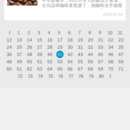
今年是暖冬，到12月冬天的氣息才漸濃，
古坑這時咖啡香更濃了，熱咖啡在手感覺
更溫暖，不過這時古坑，也是屬於柳丁的
2018-01-04
季節，到古坑看橙山橙海的柳丁，嘗最鮮
的柳丁，同樣濃情。從台三線的綠色隧道
走進古坑，咖啡的風情包裹著這個鄉城，
台灣咖啡節的活動也在這裡，還有劍湖山
《
1
2
3
4
5
6
7
8
9
10
11
世界、大華山地區熱鬧展開。
12
13
14
15
16
17
18
19
20
21
22
23
24
25
26
27
28
29
30
31
32
33
34
35
36
37
38
39
40
41
42
43
44
45
46
47
48
49
50
51
52
53
54
55
56
57
58
59
60
61
62
63
64
65
66
67
68
69
70
71
72
73
74
75
76
77
78
79
80
》