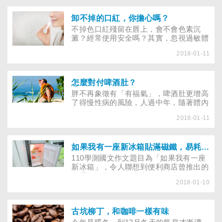
躍欲試，但拔智齒，真能讓臉變小嗎？
卸不掉的口紅，你擔心嗎？
不掉色口紅殘留在唇上，會不會色素沉
澱？經常使用安全嗎？其實，忽視過敏體
質、使用強效卸妝產品，或購買未經衛生
2018-01-11
署檢驗合格的劣質口紅，才是讓唇部失去
光澤、不再性感的真兇！女人的嘴唇是性
感的表徵，因此在女性化妝包裡，總有好
幾條口紅，用來搭配不同的服裝和心情。
怎麼對付啤酒肚？
近年來新興的不掉色口紅，強調持久與不
​胖不再象徵有「有福氣」，啤酒肚更增高
易沾染，雖然話題性十足，但許多女性仍
了得慢性病的風險，人過中年，隨著體內
會疑惑：究竟是什麼成分讓口紅可以不掉
新陳代謝變差，究竟該如何維持體重以保
色？這種成分安全嗎？會不會引起過敏？
2018-01-11
健康？靠抽脂手術或針灸消脂，可以撫平
是否會造成色素沉澱？
啤酒肚嗎？「老公你不要再喝啤酒了，瞧
瞧你的大肚子，我看你連蹲下來撿東西都
很吃力。」林太太對著先生重複說著。50
如果我有一座新冰箱貼滿磁鐵，易耗電？
歲的林先生其實對自己一眠大一吋的肚
110學測國文作文題目為「如果我有一座
子，也感到莫名其妙，為何年輕時啤酒怎
新冰箱」，令人聯想到便利商店曾推出的
麼喝，都不會產生啤酒肚，現在喝得少，
卡通磁鐵曾經攻佔家家戶戶的冰箱門上，
肚子卻愈來愈大……。
2018-01-10
曾有人說這樣會增加冰箱的耗電量，真的
嗎？
古坑柳丁，和咖啡一樣有味