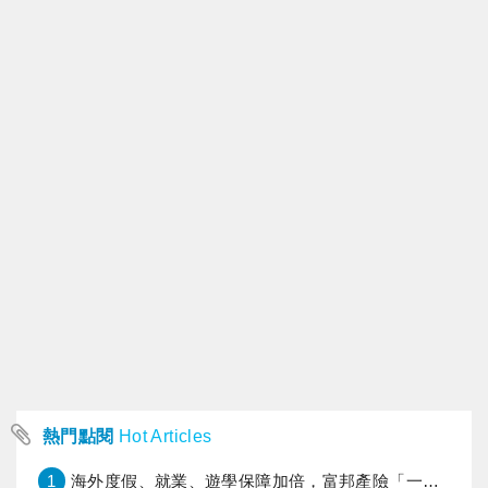
熱門點閱
Hot Articles
1
海外度假、就業、遊學保障加倍，富邦產險「一期逐夢」專案加碼遠距醫療與緊急救援