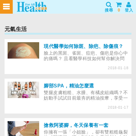
搜尋
0
登入
元氣生活
現代醫學如何除斑、除疤、除傷痕？
臉上的黑斑、雀斑、痘疤、傷疤是你心中
的痛嗎？ 且看醫學科技如何幫你解決問
題， 還你美麗無瑕的肌膚！ 一半以上的
2018-01-18
東方婦女，往往會抱怨自己臉色暗沈，上
了年紀又常有黑色斑塊，多數人希望擁有
白皙光潔的肌膚，賞心悅目。臉色暗沈的
原因，包括黑色素增加、角質層、皮膚血
腳部SPA，精油怎麼選
行不佳，只要了解原因，就不難提出解決
雙腿皮膚粗糙、水腫、有橘皮組織嗎？不
之道，黑色斑塊則有各種雷射儀器為我們
妨動手試試目前最夯的精油按摩，享受一
解決。
趟SPA之旅，放鬆情緒也滋養肌膚，讓自
2018-01-17
己成為超靚美女！
搶救阿婆腳，冬天保養有一套
你擁有一張「小姐臉」，卻有雙粗糙龜裂