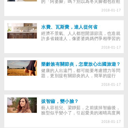
的「阿婆腳」嗎？別以為冬天腳都包在鞋
子裡，不需保養，經過整個夏季的「拋頭
2018-01-17
露面」，你更要利用冬季好好「呵護」，
雙腳才能在緊接而來的春夏，重現柔嫩光
澤。
水費、瓦斯費，達人從何省
經濟不景氣、人人都想開源節流，也造就
許多省錢達人，像婆婆媽媽們爭相學習的
張偉民，一家三口1個月的水電瓦斯費，
2018-01-17
加起來不到700元，到底基本的水費或瓦
斯費該怎麼省？讓達人一次告訴你！
樂齡族有關節炎，怎麼放心出國旅遊？
健康的人出遠門，都可能要考慮體力等問
題，更別提有關節炎的人，簡單的提行
李、上下交通工具，都會讓他們寸步難
2018-01-17
行，此外，旅程中需用到的輔具、藥物，
也是不可缺少的基本配備，到底怎樣的旅
行較適合關節炎患者？打包行李，又要注
意什麼？
拔智齒，變小臉？
藝人容祖兒、梁靜茹，之前拔掉智齒後，
臉型似乎變小了，引起愛美的湘晴高度興
趣，雖然四顆智齒沒長歪，也沒發炎現
2018-01-17
象，但想到臉能因此消瘦一點，她可是躍