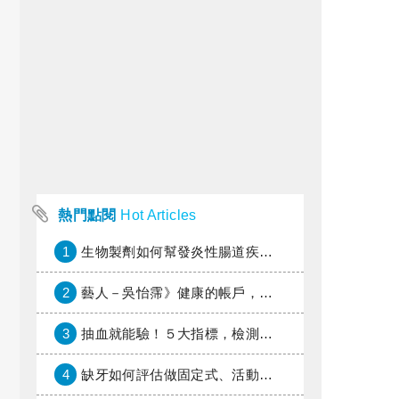
熱門點閱
Hot Articles
1
生物製劑如何幫發炎性腸道疾病患者抗潰瘍？治療進展與健保給付困境一次看
2
藝人－吳怡霈》健康的帳戶，年輕時別提光
3
抽血就能驗！５大指標，檢測身體是否發炎
4
缺牙如何評估做固定式、活動式假牙或植牙？