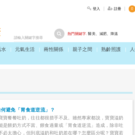
登入
註冊
0
大家健康
熱門關鍵字.
醫美
、
減肥
、
降溫
活水
元氣生活
兩性關係
親子之間
熟齡照護
人
如何避免「胃食道逆流」？
寶寶餐餐吐奶，往往都很措手不及。雖然專家都說，寶寶溢奶
能是餵奶方式不當、餵食過量或「胃食道逆流」造成，除非吐
不必太擔心，但到底溢奶和吐奶差在哪？怎麼區分呢？寶寶若