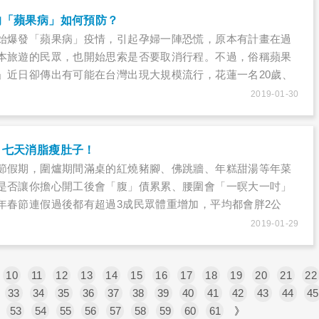
的「蘋果病」如何預防？
始爆發「蘋果病」疫情，引起孕婦一陣恐慌，原本有計畫在過
本旅遊的民眾，也開始思索是否要取消行程。不過，俗稱蘋果
」近日卻傳出有可能在台灣出現大規模流行，花蓮一名20歲、
接觸外國旅客的孕婦，就被診斷出感染微小病毒B19，險些胎
2019-01-30
緊急為子宮內臍帶輸血進行四次輸血，才成功保住胎兒。
，七天消脂瘦肚子！
節假期，圍爐期間滿桌的紅燒豬腳、佛跳牆、年糕甜湯等年菜
是否讓你擔心開工後會「腹」債累累、腰圍會「一暝大一吋」
年春節連假過後都有超過3成民眾體重增加，平均都會胖2公
擔心春節暴肥，只要把握年假過後「關鍵七天」的「內臟減脂
2019-01-29
質蛋白質的飲食補充原則，減少脂肪攝取，並且搭配有氧運
復腰腹線條。
10
11
12
13
14
15
16
17
18
19
20
21
22
33
34
35
36
37
38
39
40
41
42
43
44
45
53
54
55
56
57
58
59
60
61
》