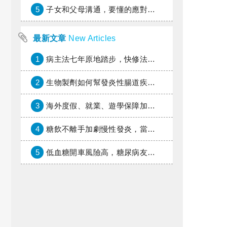
5
子女和父母溝通，要懂的應對藝術
最新文章
New Articles
1
病主法七年原地踏步，快修法讓病人自主決定善終
2
生物製劑如何幫發炎性腸道疾病患者抗潰瘍？治療進展與健保給付困境一次看
3
海外度假、就業、遊學保障加倍，富邦產險「一期逐夢」專案加碼遠距醫療與緊急救援
4
糖飲不離手加劇慢性發炎，當心老化與慢性病提早報到
5
低血糖開車風險高，糖尿病友上路必學的安全守則