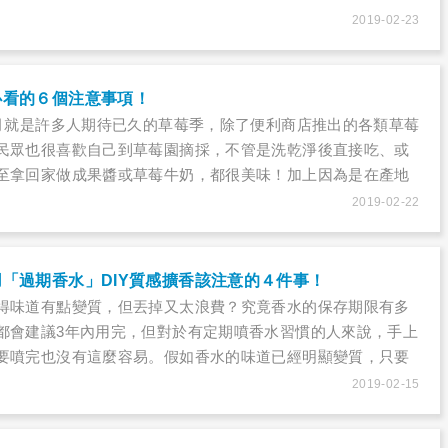
，該怎麼辦？
2019-02-23
必看的６個注意事項！
4月就是許多人期待已久的草莓季，除了便利商店推出的各類草莓
民眾也很喜歡自己到草莓園摘採，不管是洗乾淨後直接吃、或
至拿回家做成果醬或草莓牛奶，都很美味！加上因為是在產地
價錢也比較便宜，還可以自己選看起來比較新鮮的。究竟採草
2019-02-22
？本文告訴您採草莓的眉角，讓您第一次採草莓就上手！
「過期香水」DIY質感擴香該注意的４件事！
得味道有點變質，但丟掉又太浪費？究竟香水的保存期限有多
都會建議3年內用完，但對於有定期噴香水習慣的人來說，手上
要噴完也沒有這麼容易。假如香水的味道已經明顯變質，只要
插入幾根竹竿或是幾朵美麗的乾燥花，就可以將過期香水搖身
2019-02-15
內擴香！