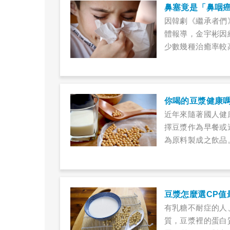
鼻塞竟是「鼻咽
因韓劇《繼承者們
體報導，金宇彬因
少數幾種治癒率較
以上。而除了喉嚨
也許不是空氣品質
你喝的豆漿健康
近年來隨著國人健
擇豆漿作為早餐或
為原料製成之飲品
現，許多調製豆奶
豆漿怎麼選CP值
有乳糖不耐症的人
質，豆漿裡的蛋白