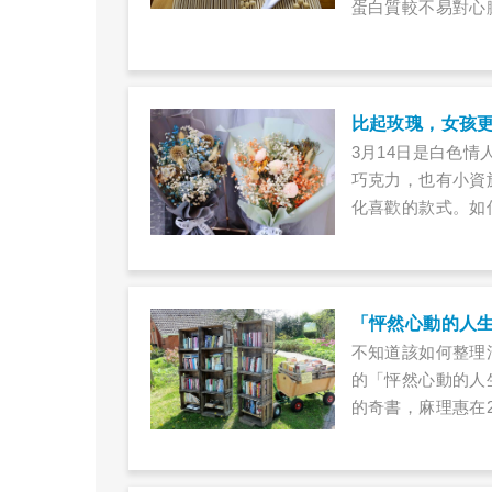
蛋白質較不易對心
挑選出CP值較高
比起玫瑰，女孩
3月14日是白色
巧克力，也有小資
化喜歡的款式。如
什麼選擇呢？
「怦然心動的人
不知道該如何整理
的「怦然心動的人
的奇書，麻理惠在
破一百萬本，還被翻
影集，透過到一個
但生活、工作從此