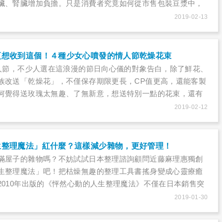
臟、腎臟增加負擔。只是消費者究竟如何從市售包裝豆漿中，
的品項呢？
2019-02-13
更想收到這個！４種少女心噴發的情人節乾燥花束
情人節，不少人選在這浪漫的節日向心儀的對象告白，除了鮮花、
族改送「乾燥花」，不僅保存期限更長，CP值更高，還能客製
何覺得送玫瑰太無趣、了無新意，想送特別一點的花束，還有
2019-02-12
生整理魔法」紅什麼？這樣減少雜物，更好管理！
滿屋子的雜物嗎？不妨試試日本整理諮詢顧問近藤麻理惠獨創
生整理魔法」吧！把枯燥無趣的整理工具書搖身變成心靈療癒
2010年出版的《怦然心動的人生整理魔法》不僅在日本銷售突
譯成各國語言，在全球掀起一陣旋風。近期Netflix甚至推出
2019-01-30
又一個家庭協助整理雜物，幫助他們留下怦然心動的物品，不
改觀，人生也產生奇蹟般的變化！但具體該怎麼做呢？