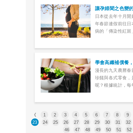
讓孕婦聞之色變
日本從去年十月開
年春節連假前往日
病的「傳染性紅斑
從未出國、也未曾
死腹中，所幸後來
學會高纖補償餐
漫長的九天農曆春
珍饈與各式零食，
呢？根據統計，每
斤，營養師提醒，
期」，以高纖、優
動，就可以快速恢
《
1
2
3
4
5
6
7
8
9
23
24
25
26
27
28
29
30
31
32
46
47
48
49
50
51
52