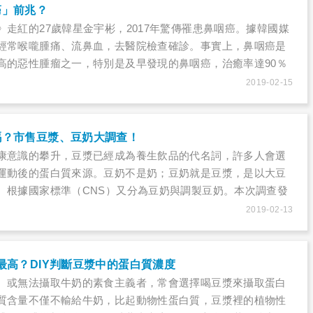
癌」前兆？
》走紅的27歲韓星金宇彬，2017年驚傳罹患鼻咽癌。據韓國媒
經常喉嚨腫痛、流鼻血，去醫院檢查確診。事實上，鼻咽癌是
高的惡性腫瘤之一，特別是及早發現的鼻咽癌，治癒率達90％
腫痛、流鼻血外，常有鼻塞的民眾也別輕忽！因為鼻塞不止，
2019-02-15
太差或鼻子過敏導致，而是鼻咽癌惹的禍！
嗎？市售豆漿、豆奶大調查！
康意識的攀升，豆漿已經成為養生飲品的代名詞，許多人會選
運動後的蛋白質來源。豆奶不是奶；豆奶就是豆漿，是以大豆
。根據國家標準（CNS）又分為豆奶與調製豆奶。本次調查發
無標示，消費者無從判斷選擇。
2019-02-13
最高？DIY判斷豆漿中的蛋白質濃度
、或無法攝取牛奶的素食主義者，常會選擇喝豆漿來攝取蛋白
質含量不僅不輸給牛奶，比起動物性蛋白質，豆漿裡的植物性