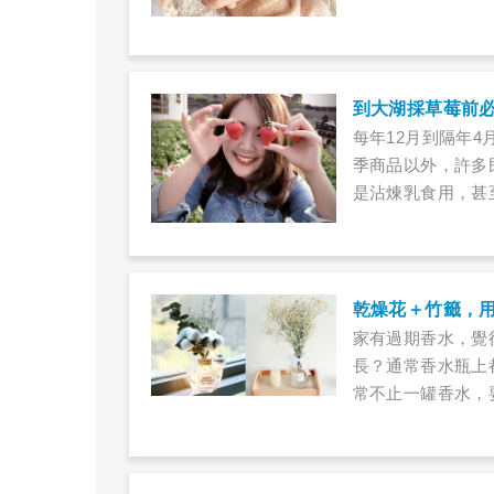
有「胃食道逆流」
到大湖採草莓前
每年12月到隔年
季商品以外，許多
是沾煉乳食用，甚
自己採草莓，所以
莓時，該注意什麼
乾燥花＋竹籤，用
家有過期香水，覺
長？通常香水瓶上
常不止一罐香水，
加點無水酒精，再
變成質感滿分的室