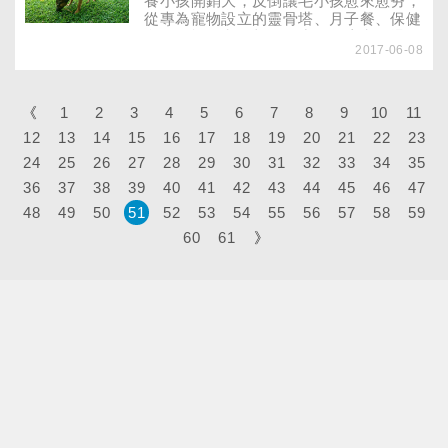
養小孩開銷大，反倒讓毛小孩愈來愈夯，
自己眉形愈來愈講究。
從專為寵物設立的靈骨塔、月子餐、保健
食品到旅館和照相館，少子化浪潮引爆的
2017-06-08
寵物商機，據統計，台灣寵物市場一年規
模超過300億，不少飼主都把毛寶貝當成
孩子養，但關心寵物的你，有注意過壁蝨
對寵物的影響嗎？除了移除不易，壁蝨還
《
1
2
3
4
5
6
7
8
9
10
11
會傳染致命的血液疾病──艾利希體症，
12
13
14
15
16
17
18
19
20
21
22
23
嚴重者會使寵物產生關節炎或是腎衰竭。
24
25
26
27
根據中華民國獸醫內科醫學會調查，全台
28
29
30
31
32
33
34
35
平均每10隻狗就有1隻曾經或正在感染艾
36
37
38
39
40
41
42
43
44
45
46
47
利希體症，更有獸醫師表示，越是潮濕悶
48
49
50
51
52
53
54
55
56
57
58
59
熱，壁蝨的活躍度越高，即使平時有用
藥，也無法完全防範狗狗被壁蝨叮咬，確
60
61
》
保安全之道是做抽血篩檢。