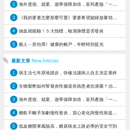
2
海外度假、就業、遊學保障加倍，富邦產險「一期逐夢」專案加碼遠距醫療與緊急救援
3
《我的婆婆怎麼那麼可愛》婆婆希望媳婦放棄領取已故兒子身故理賠金，可以這樣做嗎？
4
抽血就能驗！５大指標，檢測身體是否發炎
5
藝人－吳怡霈》健康的帳戶，年輕時別提光
最新文章
New Articles
1
病主法七年原地踏步，快修法讓病人自主決定善終
2
生物製劑如何幫發炎性腸道疾病患者抗潰瘍？治療進展與健保給付困境一次看
3
海外度假、就業、遊學保障加倍，富邦產險「一期逐夢」專案加碼遠距醫療與緊急救援
4
糖飲不離手加劇慢性發炎，當心老化與慢性病提早報到
5
低血糖開車風險高，糖尿病友上路必學的安全守則