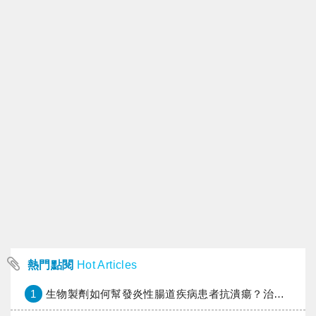
熱門點閱
Hot Articles
1
生物製劑如何幫發炎性腸道疾病患者抗潰瘍？治療進展與健保給付困境一次看