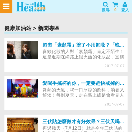
搜尋
0
登入
健康加油站
> 新聞專區
超夯「素顏霜」塗了不用卸妝？「晚安蜜粉」能保護皮膚？新興美妝產品大揭密
喜歡化妝的人對「素顏霜」肯定不陌生！
這是近期在網路上很火熱的化妝品，宣稱
可以美白，還能蓋掉黑眼圈和痘痘，讓人
2017-07-07
一秒擁有好氣色，不少業者還強調這是一
款添加多種保養成分的「保養品」，不僅
可以當作日常底妝，還能敷臉，晚上擦完
後還可以直接睡覺，無須卸妝。另外，還
愛喝手搖杯的你，一定要趕快戒掉的理由！想消暑解渴？家事達人教你自製健康省錢的清涼聖品，夏天必學！
有一款「晚安蜜粉」，一樣也號稱是護膚
炎熱的天氣，喝一口冰涼的飲料，消暑又
品的保養粉，可以修復日曬後的黑色素沉
解渴！每到夏天，走在路上總是會看見人
澱，有效控制汗液及油脂的分泌，讓肌膚
手一杯手搖飲料，就連外國人來台灣旅
更具透明感。聽起來這麼厲害的商品，當
2017-07-07
遊，也都會買一杯來嘗嘗鮮。然而，手搖
然引起不少愛美網友的高度興趣，但這些
飲料通常含糖量都很高，價格也不便宜，
「美容聖品」真的像業者們說的這麼厲害
有的一杯就要七十元，比一個便當還要
嗎？
貴，如果天天喝，一個月下來荷包恐怕大
三伏貼怎麼做才有好效果？三伏天喝熱水就能冬病夏治嗎？掌握４點，才能真正驅寒，改善過敏體質！
失血！專家就建議，喜歡喝手搖飲料的民
再過幾天（7月12日）就是今年三伏貼的