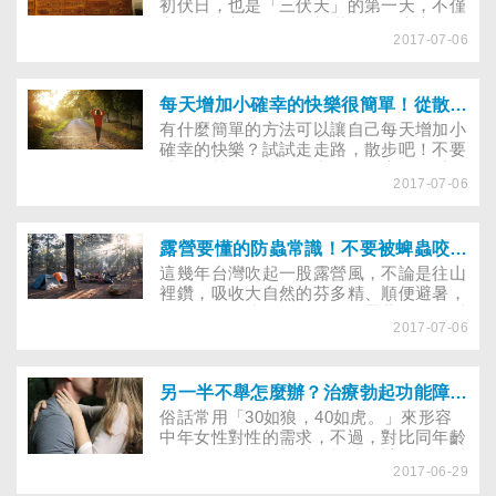
眾，不妨自己在家DIY，自製冰涼的果汁
初伏日，也是「三伏天」的第一天，不僅
或冰沙，喝起來清涼又健康！
中醫診所都早已預約額滿，網路上也開始
2017-07-06
瘋傳三伏貼的養生法則，包括只要在三伏
天喝熱水、拒絕一切冰鎮飲料，再以熱水
泡腳，就能使體內的寒氣排出，讓不少來
不及預約的民眾躍躍欲試。不過，中醫師
每天增加小確幸的快樂很簡單！從散步、走走路開始
澄清，單喝熱水是沒有辦法將寒氣逼出
有什麼簡單的方法可以讓自己每天增加小
的，甚者還有可能引發中暑，提醒民眾千
確幸的快樂？試試走走路，散步吧！不要
萬別輕易嘗試。
以為炎熱的夏天，久坐在冷氣房，用看電
2017-07-06
視、吃東西就能紓壓？小心，久坐可能無
法紓壓，甚至有可能愈坐愈悶，心情變憂
鬱！
露營要懂的防蟲常識！不要被蜱蟲咬，染上萊姆病還不知……
這幾年台灣吹起一股露營風，不論是往山
裡鑽，吸收大自然的芬多精、順便避暑，
還是到海邊擁抱夏天，只要帶著帳篷、睡
2017-07-06
袋和簡單的鍋碗瓢盆，不少野外效區都成
露營聖地。不過，到野外郊遊可要小心蟲
蟲危機！台北一名國小三年級的男童，日
前和家人露營完，返家一個月後，竟突然
另一半不舉怎麼辦？治療勃起功能障礙前，得先搞懂這些事
發燒不止，且身上還出現一圈圈、像牛眼
俗話常用「30如狼，40如虎。」來形容
般的紅疹。經醫師仔細詢問，才知原來該
中年女性對性的需求，不過，對比同年齡
名男童在露營時，曾和家人到鹿園遊玩，
層的男性卻恰恰相反。根據統計，40歲以
餵食園區內飼養的鹿，疑似因此遭蜱蟲叮
2017-06-29
上男性約半數有程度不一的勃起功能障
咬，染上「萊姆病」。