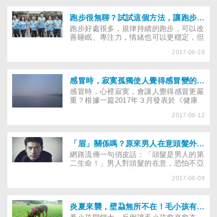
礙，一旦小弟弟出現不舉，輕者可能是心
理因素造成，重者恐怕是心血管疾病，周
邊血管阻塞導致陰莖無法充血。但可別以
跑步很無聊？試試這個方法，讓跑步更有趣！
為只有中老年人才有勃起功能障礙，診間
跑步好處很多，規律持續的跑步，可以改
不乏有20多歲的案例。泌尿科醫師提醒，
善睡眠、專注力，情緒也可以更穩定，但
年輕人不舉多半是因不良生活習慣造成，
一個人跑步總是會無聊，想讓跑步更有趣
或有高血壓、高血脂、糖尿病等三高，甚
2017-06-28
嗎？試試邀請朋友一起跑、一起運動，除
至是肥胖患者，不得不慎！
了可以聯絡情感，也能彼此鼓勵，讓跑步
更多趣。根據董氏基金會最新調查顯示，
從國中小學生的受訪中，看出近六成受訪
感冒時，寂寞孤獨使人覺得感冒變的更嚴重嗎？
者最希望和「朋友」、「同學」一起跑
感冒時，心裡寂寞，會讓人覺得感冒更嚴
步，可以持續運動動力外，更能得到快
重？根據一篇2017年３月發表於《健康
樂！
心理學》期刊的研究指出，感到寂寞的人
2017-06-12
所自述的感冒症狀，比擁有較強社交網絡
的人嚴重。
「眉」關係嗎？原來男人在意頭髮外，也想有一對明星般的濃眉……
網路流傳一句俏皮話：「頭髮是男人的第
二生命！」男人對頭髮的在意，恐怕不亞
於女性對凍齡的執著。當落健、生髮水都
2017-06-08
沒有用時，植髮就成了唯一選擇。不過，
這幾年除了頭皮植髮，「植眉」的詢問度
也跟著激增，據生髮診所統計，男性植眉
及女性植眉的比率約為6：4，而且大部分
炎夏來襲，壁蝨無所不在！毛小孩有苦說不出？
來諮詢的人都會帶著明星照，可見男性對