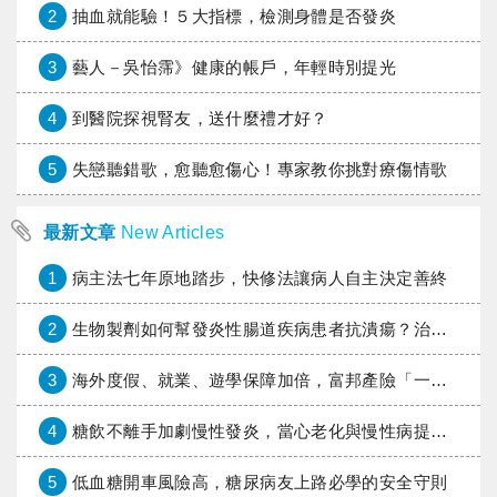
2
抽血就能驗！５大指標，檢測身體是否發炎
3
藝人－吳怡霈》健康的帳戶，年輕時別提光
4
到醫院探視腎友，送什麼禮才好？
5
失戀聽錯歌，愈聽愈傷心！專家教你挑對療傷情歌
最新文章
New Articles
1
病主法七年原地踏步，快修法讓病人自主決定善終
2
生物製劑如何幫發炎性腸道疾病患者抗潰瘍？治療進展與健保給付困境一次看
3
海外度假、就業、遊學保障加倍，富邦產險「一期逐夢」專案加碼遠距醫療與緊急救援
4
糖飲不離手加劇慢性發炎，當心老化與慢性病提早報到
5
低血糖開車風險高，糖尿病友上路必學的安全守則