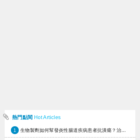
熱門點閱
Hot Articles
1
生物製劑如何幫發炎性腸道疾病患者抗潰瘍？治療進展與健保給付困境一次看