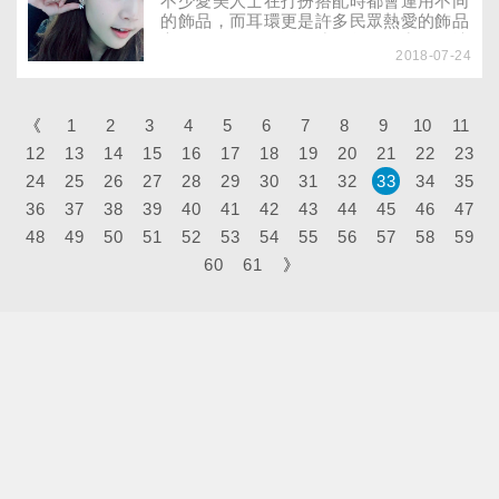
不少愛美人士在打扮搭配時都會運用不同
的飾品，而耳環更是許多民眾熱愛的飾品
之一。只要在西門町或是年輕人出沒的地
2018-07-24
方都可以看到免費穿耳洞或手工穿耳洞的
招牌，到底穿耳洞前要考慮甚麼因素？穿
耳洞後又要如何保養呢？
《
1
2
3
4
5
6
7
8
9
10
11
12
13
14
15
16
17
18
19
20
21
22
23
24
25
26
27
28
29
30
31
32
33
34
35
36
37
38
39
40
41
42
43
44
45
46
47
48
49
50
51
52
53
54
55
56
57
58
59
60
61
》