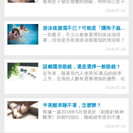
都有肚子發出聲響的經驗，明明自己肚子
不餓，為什麼肚子還會叫不停呢？雖然是
2018-07-31
正常的生理現象，可是肚子總發出聲音也
實在令人尷尬，究竟該如何改善「腸
鳴」？
游泳後腹瀉不已？可能是「隱孢子蟲」作怪
一到夏天，不少人都會選擇到游泳池消
暑，但你是否有過游泳後腹瀉的情況呢？
如果有，你可能是不小心喝到泳池水的時
2018-07-30
候，一併把「隱孢子蟲」吞進肚子裡了。
到底「隱孢子蟲」是甚麼？染上後會有什
麼後遺症嗎？
該戴隱形眼鏡，還是選擇一般眼鏡？
近年來，隨著現代人使用3C產品的頻率
上升，近視的人數有逐漸增加的趨勢，在
矯正視力方面，相信大家對眼鏡和隱形眼
2018-07-30
鏡都不陌生。許多愛美人士出門都會配戴
隱眼，在經過一天的辛勞後，回到家中才
會將隱眼卸下並換上眼鏡。而除了美觀方
面，隱眼和眼鏡又各有哪些優缺點呢？
半夜醒來睡不著，怎麼辦？
根據一篇2018年5月發表於《刺胳針精神
醫學》的期刊指出，睡眠經常受到干擾、
晝夜節律紊亂的人較容易出現情緒問題、
2018-07-30
憂鬱和躁鬱症。可以一覺到天明真的是再