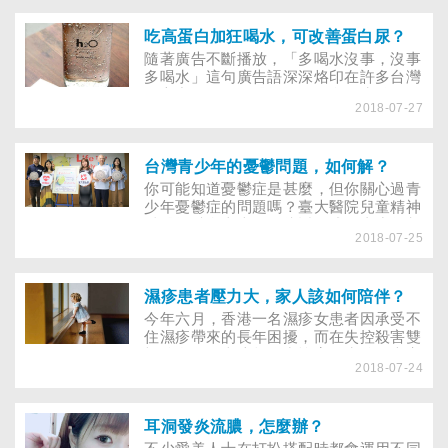
幸福不過的事！但如果因為要上夜班，無
法正常作息該怎麼補眠，才能避免生理時
鐘被打亂呢？孔子曰：「吾日三省吾
吃高蛋白加狂喝水，可改善蛋白尿？
身。」但夜深人靜總愛一個人胡思亂想，
隨著廣告不斷播放，「多喝水沒事，沒事
失眠睡不著？工作壓力大、半夜總是突然
多喝水」這句廣告語深深烙印在許多台灣
驚醒的人，又該怎麼做，才能在入睡後睡
人心中。不過，醫師提醒，多喝水雖然有
得安穩？
2018-07-27
益身體健康，但喝多了也不太好，尤其是
腎功能不好的人倘若有嚴重水腫，或是因
腎功能衰竭導致少尿時，喝進去的水無法
正常排到體外，就會堆積在體內，加重心
台灣青少年的憂鬱問題，如何解？
臟負擔，如果不嚴格限制飲水，嚴重者可
你可能知道憂鬱症是甚麼，但你關心過青
能出現心衰的表現。
少年憂鬱症的問題嗎？臺大醫院兒童精神
科醫師丘彥南表示有接近三成的青少年都
2018-07-25
有精神健康方面的問題。而根據董氏基金
會的歷年調查結果顯示，在台灣，平均每
五名青少年就有一人有明顯的憂鬱問題需
要專業協助。
濕疹患者壓力大，家人該如何陪伴？
今年六月，香港一名濕疹女患者因承受不
住濕疹帶來的長年困擾，而在失控殺害雙
親後自殺。當這起倫常慘案發生後，大家
2018-07-24
才意識到濕疹患者承受的社會壓力。患者
不僅得忍受濕疹反覆復發所帶來的生理痛
苦，還得承受他人的異樣眼光，到底患者
們應該如何處理情緒問題？親朋好友又該
耳洞發炎流膿，怎麼辦？
如何支持患者呢？