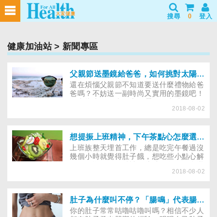
搜尋
0
登入
健康加油站
> 新聞專區
父親節送墨鏡給爸爸，如何挑對太陽眼鏡？
還在煩惱父親節不知道要送什麼禮物給爸
爸嗎？不妨送一副時尚又實用的墨鏡吧！
研究指出，在太陽底下曬兩個小時，不只
2018-08-02
視力會提早老化，還容易引起黃斑部病
變、白內障，甚至有失明危機；加上眼睛
是人體血管密度最高的器官，保護眼睛，
就等於保護血管，可以避免罹患「眼中
想提振上班精神，下午茶點心怎麼選才對？
風」，顯見紫外線對眼睛的傷害，不容小
上班族整天埋首工作，總是吃完午餐過沒
覷。想要保護眼睛，「戴太陽眼鏡」最方
幾個小時就覺得肚子餓，想吃些小點心解
便，但市售產品眾多，到底要怎麼挑，才
解饞，順便提振精神。此時，多數人會選
能真正防曬？趕緊記下醫師傳授的撇步，
2018-08-02
擇餅乾、甜點或飲料作為下午茶首選，但
趁著父親節選個實用好禮送給老爸吧！
專家提醒，選錯下午茶，不僅會愈吃愈
累，造成注意力不集中，影響工作效率，
還會讓上班時的負面情緒雪上加霜。
肚子為什麼叫不停？「腸鳴」代表腸胃出問題嗎？
你的肚子常常咕嚕咕嚕叫嗎？相信不少人