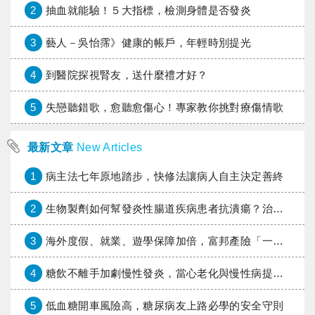
2
抽血就能驗！５大指標，檢測身體是否發炎
3
藝人－吳怡霈》健康的帳戶，年輕時別提光
4
到醫院探視腎友，送什麼禮才好？
5
失戀聽錯歌，愈聽愈傷心！專家教你挑對療傷情歌
最新文章
New Articles
1
病主法七年原地踏步，快修法讓病人自主決定善終
2
生物製劑如何幫發炎性腸道疾病患者抗潰瘍？治療進展與健保給付困境一次看
3
海外度假、就業、遊學保障加倍，富邦產險「一期逐夢」專案加碼遠距醫療與緊急救援
4
糖飲不離手加劇慢性發炎，當心老化與慢性病提早報到
5
低血糖開車風險高，糖尿病友上路必學的安全守則