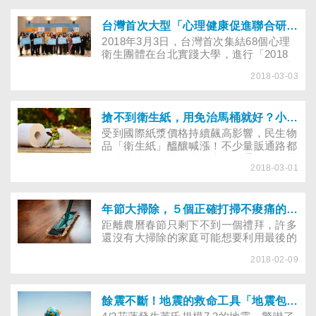
也不停地處理及補救，但類似的校園心理
健康問題層出不窮，常在不久後又有憾事
發生。
台灣首次大型「心理健康促進聯合研討會」！68個團體，齊心為「校園心理健康」發聲！
2018年3月3日，台灣首次集結68個心理
衛生團體在台北實踐大學，進行「2018
年心理健康促進：從邊緣到主流─校園心
2018-03-03
理健康促進實務」大型研討會。這研討會
緣自於2017年，由董氏基金會、中華心
理衛生協會、台灣精神醫學會、中華民國
諮商心理師公會全國聯合會及中華民國臨
搶不到衛生紙，用免治馬桶就好？小心使用不當，易造成尿路感染！
床心理師公會全國聯合會等單位，聯合發
受到國際紙漿價格持續飆高影響，民生物
起「國家心理健康促進建言」。
品「衛生紙」醞釀喊漲！不少量販通路都
已陸續接獲各大衛生紙廠牌的通知，最快
2018-03-01
預計3月中後就會調漲，漲幅高達10～
30％，也因此這幾天全台都吹起一股搶購
囤貨潮，甚至還有量販業者一個晚上就賣
了一千多箱的衛生紙。有網友預言，在這
年節大掃除，５個正確打掃不痠痛的小秘訣！
波「衛生紙之亂」後，為了減少衛生紙的
距離農曆春節只剩下不到一個禮拜，許多
消耗量，「免治馬桶」應該會成為下一個
還沒有大掃除的家庭可能想要利用最後的
熱門商品！但你知道嗎？女性在使用免治
周末來打掃，但要提醒您清掃時，千萬別
馬桶時，如果沒有調整好水柱沖洗角度，
2018-02-09
忽略休息，尤其現代人平日缺乏勞動，每
就會增加泌尿道感染的機會，嚴重的話，
年過年前後，因大掃除用力不當，傷筋挫
甚至會造成骨盆腔發炎！
骨，甚至椎間盤突出、頸椎受傷到醫院就
診的民眾都會倍增！其中，又以擦、洗、
餘震不斷！地震的救命工具「地震包」該如何準備？
刷的動作最容易造成受傷。以下找來專家