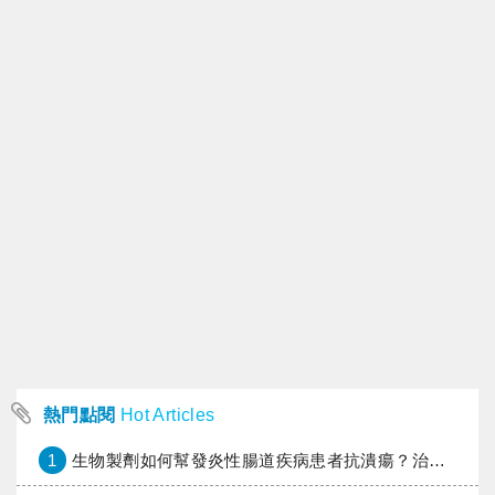
熱門點閱
Hot Articles
1
生物製劑如何幫發炎性腸道疾病患者抗潰瘍？治療進展與健保給付困境一次看