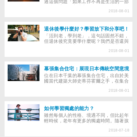
過這個問題「如果工作不再是生活的一部
分時，該如何安排生活？」，而我看到許
2018-08-01
多開心享受退休生活的老年人，身體不是
沒有病痛，但他們會適量地安排自己的活
動行程，包括安排休閒活動、參與學習課
程及當志工，藉此調適自己，重建生活重
退休後學什麼好？學習放下和分享吧！
心，從中獲得自信，進而享受這種不須再
「活到老，學到老」，這句話固然不錯，
為工作煩惱的生活。
但退休後究竟要學什麼呢？我們是否還與
年輕的時候一樣，繼續學習升學就業的知
2018-08-01
識和技能？還是有利於累積財富和名聲的
本事呢？
幕張集合住宅：展現日本傳統空間意境
位在日本千葉的幕張集合住宅，出自於美
國當代建築大師史蒂芬霍爾之手，在集合
性的住宅區中，規劃出封閉安靜的空間，
2018-08-01
以抽象的手法，試圖重新詮釋日本傳統空
間的意境……
如何學習獨處的能力？
雖然每個人的性格、境遇不同，但比起年
輕時候，老年有更多的獨處時間。隨著孩
子各有自己的生活，老友逐漸疏遠或凋
2018-07-18
零，老伴離去......，慢慢的，必須面對一