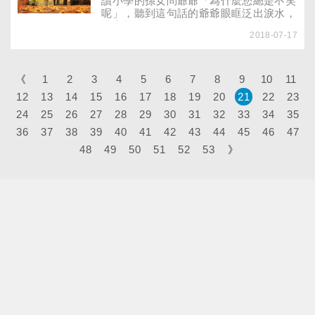
讀小學的孫女問爺爺「為什麼您總是不笑
呢」，聽到這句話的爺爺眼眶泛出淚水，
大家赫然發現爺爺原來是這麼不快樂。年
2018-07-17
輕時，我們都難以想像老年生活以及身體
機能退化所帶來的影響，邁入高齡階段，
一樣可以擁有積極且滿意的生活，但難免
情緒隨著不同生活事件而起伏，若有持續
《
1
2
3
4
5
6
7
8
9
10
11
的憂鬱情緒或對事情喪失興趣，就要小心
12
13
14
15
16
17
18
19
20
21
22
23
是否罹患「憂鬱症」。憂鬱症不是一般的
24
25
26
27
心情不好，而是一種廣泛影響情緒、興
28
29
30
31
32
33
34
35
趣、思考模式、睡眠、食慾、身體感覺與
36
37
38
39
40
41
42
43
44
45
46
47
認知功能的精神疾病。
48
49
50
51
52
53
》