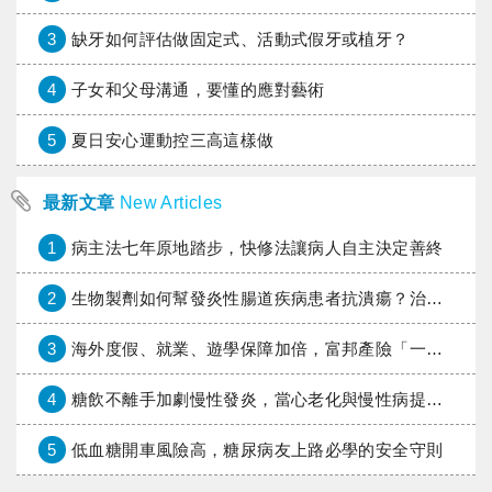
3
缺牙如何評估做固定式、活動式假牙或植牙？
4
子女和父母溝通，要懂的應對藝術
5
夏日安心運動控三高這樣做
最新文章
New Articles
1
病主法七年原地踏步，快修法讓病人自主決定善終
2
生物製劑如何幫發炎性腸道疾病患者抗潰瘍？治療進展與健保給付困境一次看
3
海外度假、就業、遊學保障加倍，富邦產險「一期逐夢」專案加碼遠距醫療與緊急救援
4
糖飲不離手加劇慢性發炎，當心老化與慢性病提早報到
5
低血糖開車風險高，糖尿病友上路必學的安全守則