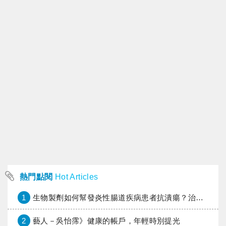
熱門點閱
Hot Articles
1
生物製劑如何幫發炎性腸道疾病患者抗潰瘍？治療進展與健保給付困境一次看
2
藝人－吳怡霈》健康的帳戶，年輕時別提光