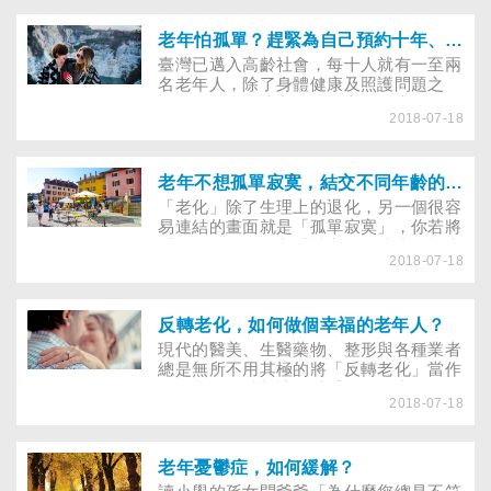
個人睡覺、吃飯、散步、泡茶、沉思的日
子。其實，寂寞不是因為孤單，而是心靈
空虛。老後想要一個人生活不寂寞，必須
老年怕孤單？趕緊為自己預約十年、二十年後老友！
學習積極獨處的能力。
臺灣已邁入高齡社會，每十人就有一至兩
名老年人，除了身體健康及照護問題之
外，更需要關注老年人的心理健康問題。
2018-07-18
協助長者建立社會連結關係，有助其獲得
情緒支持，擺脫孤單感及避免產生負面情
緒。根據一篇發表於《生物醫學中心公共
衛生期刊》研究指出，「感到孤單」和
老年不想孤單寂寞，結交不同年齡的朋友就對了！
「不被滿足的情緒支持」與憂鬱症的發生
「老化」除了生理上的退化，另一個很容
呈高度相關。「蠻孤單」或「非常孤單」
易連結的畫面就是「孤單寂寞」，你若將
者，其憂鬱症發生率遠高於「不感到孤
「年齡的增長」與「社交圈的縮小」劃上
單」的人。
2018-07-18
等號，就大錯特錯了。為什麼這樣說呢？
因為沒有人說年紀大了就不能交新朋友，
再者，也沒有人規定只能結交同年齡的朋
友。別再自我設限了，去交些新朋友吧！
反轉老化，如何做個幸福的老年人？
現代的醫美、生醫藥物、整形與各種業者
總是無所不用其極的將「反轉老化」當作
一項產品，希望讓人感受到留住青春，不
2018-07-18
過，身心逐漸老化、失能卻是一個不爭的
事實，到底怎麼做才能幸福的老化？
老年憂鬱症，如何緩解？