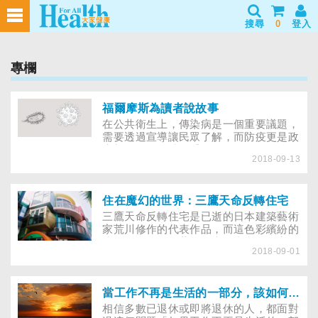
搜尋
0
登入
專欄
福爾摩斯為讀者說故事
在公共衛生上，傳染病是一個重要議題，
需要透過宣導讓民眾了解，而防疫更是政
府部門不可欠缺的重要工作。《關鍵戰
2018-09-13
疫》一書是前衛生署副署長、陽明大學公
共衛生研究所教授張鴻仁的力作。
住在魔幻的世界：三鷹天命反轉住宅
三鷹天命反轉住宅是已逝的日本建築藝術
家荒川修作的代表作品，而這色彩繽紛的
建築物，不只是藝術，也是真實的住宅，
2018-09-01
而且租屋的價格還不便宜……
當工作不再是生活的一部分，該如何安排退休生活？
相信多數已退休或即將退休的人，都面對