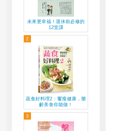
未來更幸福！退休前必修的
12堂課
2
蔬食好料理2：饗瘦健康，樂
齡美食你能做！
3