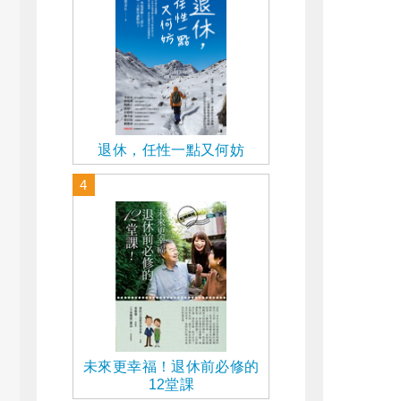
退休，任性一點又何妨
4
未來更幸福！退休前必修的
12堂課