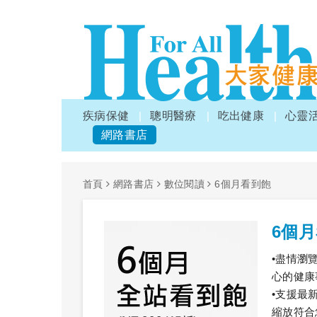
疾病保健
聰明醫療
吃出健康
心靈
網路書店
首頁
網路書店
數位閱讀
6個月看到飽
6個
•盡情瀏
心的健康
•支援最
縮放符合