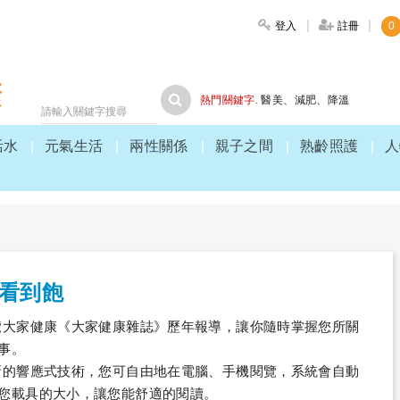
登入
註冊
0
大家健康
熱門關鍵字.
醫美
、
減肥
、
降溫
活水
元氣生活
兩性關係
親子之間
熟齡照護
人
月看到飽
覽大家健康《大家健康雜誌》歷年報導，讓你隨時掌握您所關
事。
新的響應式技術，您可自由地在電腦、手機閱覽，系統會自動
您載具的大小，讓您能舒適的閱讀。