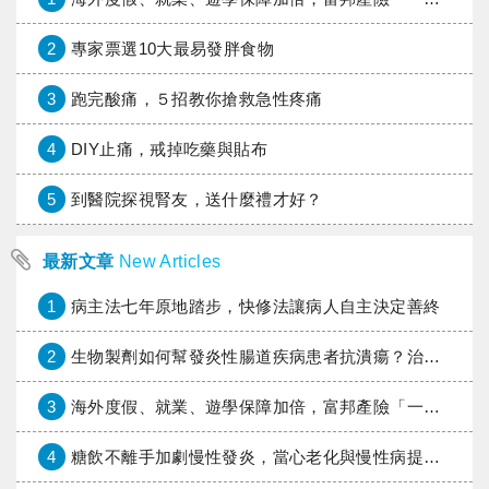
2
專家票選10大最易發胖食物
3
跑完酸痛，５招教你搶救急性疼痛
4
DIY止痛，戒掉吃藥與貼布
5
到醫院探視腎友，送什麼禮才好？
最新文章
New Articles
1
病主法七年原地踏步，快修法讓病人自主決定善終
2
生物製劑如何幫發炎性腸道疾病患者抗潰瘍？治療進展與健保給付困境一次看
3
海外度假、就業、遊學保障加倍，富邦產險「一期逐夢」專案加碼遠距醫療與緊急救援
4
糖飲不離手加劇慢性發炎，當心老化與慢性病提早報到