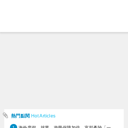
熱門點閱
Hot Articles
1
海外度假、就業、遊學保障加倍，富邦產險「一期逐夢」專案加碼遠距醫療與緊急救援