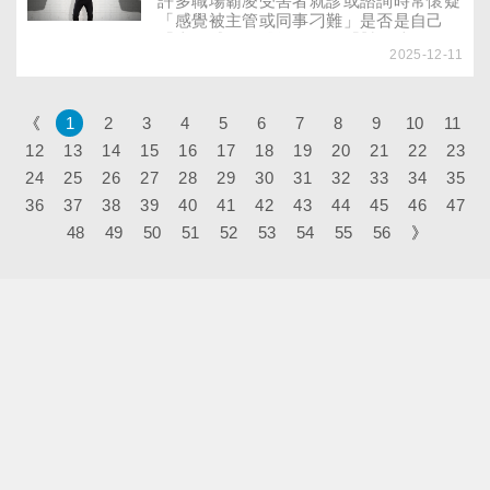
許多職場霸凌受害者就診或諮詢時常懷疑
「感覺被主管或同事刁難」是否是自己
「太敏感」？醫師教你用「對照法」釐
2025-12-11
清！此外，４種類型的職場文化易出現霸
凌與PUA（精神操控），主管也要避免無
意間成為職場霸凌者，影響整體士氣與績
效。
《
1
2
3
4
5
6
7
8
9
10
11
12
13
14
15
16
17
18
19
20
21
22
23
24
25
26
27
28
29
30
31
32
33
34
35
36
37
38
39
40
41
42
43
44
45
46
47
48
49
50
51
52
53
54
55
56
》