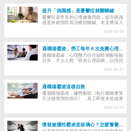
提升「病識感」是憂鬱症就醫關鍵
憂鬱症是常見的心理健康問題，提升病識
感是有效預防與治療的關鍵。本文將深入
探討憂鬱症病識感的重要性、患者就醫動
2026-03-19
機、篩檢方法，以及專業醫師與心理衛生
組織的建議，幫助讀者正確認識憂鬱症並
積極求助。
遇職場霸凌，勞工每年６次免費心理諮商，能提供什麼協助
遇職場霸凌，心理壓力往往如暗潮般侵蝕
日常，不少人想「尋求心理諮商」以找回
自我價值感。以下帶你了解３大免費心理
2026-01-21
支持資源如何申請？勞動部６次免費心理
諮商方案，又能提供什麼幫助？
遇職場霸凌這樣自救
遭遇職場霸凌，據勞動部《執行職務遭受
不法侵害預防指引》，員工即使未造成實
質傷害，也應及早通報或申訴，避免情況
2025-12-29
惡化。本文彙整專家經驗，提供自保方
法、資源運用與情緒修復策略，協助被霸
凌者在困境中找尋支援。
懷疑被隱性霸凌是玻璃心？怎麼警覺關係不健康