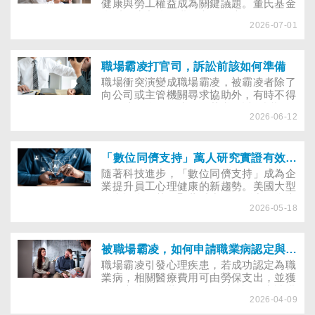
健康與勞工權益成為關鍵議題。董氏基金
會呼籲雇主強化職場心理健康促進、員工
2026-07-01
協助方案與心理諮商資源，降低壓力、憂
鬱與失業風險，打造友善職場並維持勞動
力參與率。
職場霸凌打官司，訴訟前該如何準備
職場衝突演變成職場霸凌，被霸凌者除了
向公司或主管機關尋求協助外，有時不得
不循法律途徑解決。倘若必須透過訴訟捍
2026-06-12
衛人身安全與勞動權益，當事人應有哪些
心理準備，備妥哪些資料、經歷哪些程
序？
「數位同儕支持」萬人研究實證有效！董氏籲建構職場多元協助方案
隨著科技進步，「數位同儕支持」成為企
業提升員工心理健康的新趨勢。美國大型
研究證實，其可顯著減少員工壓力、焦慮
2026-05-18
與孤獨感。董氏基金會建議雇主多元運用
或舉辦紓壓課程，增進職場的幸福與效
能。
被職場霸凌，如何申請職業病認定與修復情緒
職場霸凌引發心理疾患，若成功認定為職
業病，相關醫療費用可由勞保支出，並獲
得一定比例的薪資給付。以下說明申請職
2026-04-09
業病認定的流程與注意事項。