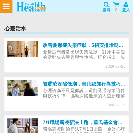
搜尋
0
登入
心靈活水
改善憂鬱症失樂症狀，5招安排增期待感與愉悅感的活動
憂鬱症患者常出現失樂症狀，對原本喜愛
的活動失去興趣與愉悅感。研究指出，失
樂症可能與「期待感降低」有關。透過行
2026-07-20
為活化、循序安排能增加愉悅感受的活
動，有助改善憂鬱症症狀，提升生活動力
與心理健康。
被霸凌深陷低潮，善用認知行為技巧重建職場心理韌性
心理諮商不只是傾訴，還能透過專業陪伴
與技巧引導，協助深陷低潮的人重新理解
自身處境，並找回對生活的掌控感。以下
2026-07-16
介紹能擊退負面想法的認知行為技巧，幫
助處在情緒風暴中的人能暫時喘口氣，有
力氣規劃下一步。
7/1職場霸凌新法上路，董氏基金會呼籲：擴大職場心理健康投入，守護人才維持勞動力參與率！
職場霸凌防治新法7月1日上路，企業心理