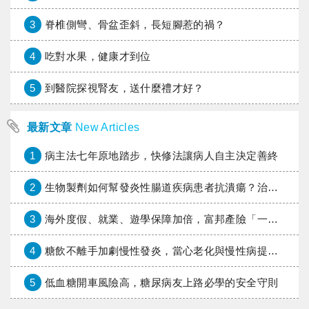
3
脊椎側彎、骨盆歪斜，長短腳惹的禍？
4
吃對水果，健康才到位
5
到醫院探視腎友，送什麼禮才好？
最新文章
New Articles
1
病主法七年原地踏步，快修法讓病人自主決定善終
2
生物製劑如何幫發炎性腸道疾病患者抗潰瘍？治療進展與健保給付困境一次看
3
海外度假、就業、遊學保障加倍，富邦產險「一期逐夢」專案加碼遠距醫療與緊急救援
4
糖飲不離手加劇慢性發炎，當心老化與慢性病提早報到
5
低血糖開車風險高，糖尿病友上路必學的安全守則