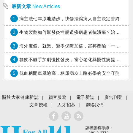
最新文章
New Articles
1
病主法七年原地踏步，快修法讓病人自主決定善終
2
生物製劑如何幫發炎性腸道疾病患者抗潰瘍？治療進展與健保給付困境一次看
3
海外度假、就業、遊學保障加倍，富邦產險「一期逐夢」專案加碼遠距醫療與緊急救援
4
糖飲不離手加劇慢性發炎，當心老化與慢性病提早報到
5
低血糖開車風險高，糖尿病友上路必學的安全守則
關於大家健康雜誌
顧客服務
電子雜誌
廣告刊登
文章授權
人才招募
聯絡我們
讀者服務專線：
大家健康