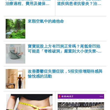
治療過程、費用及健保狀
道疾病患者抗發炎？治療
況
進展與健保給付困境一次
看
來顆空氣中的維他命
寶寶屁股上方有凹洞正常嗎？尾骶骨凹陷
可能是「脊椎破洞」嚴重則大小便失禁-大
家健康雜誌
改善憂鬱症失樂症狀，5招安排增期待感與
愉悅感的活動