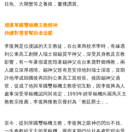
目魚、大閘蟹等之養殖，屢獲讚賞。
感懷單國璽樞機主教精神
持續對需要幫助者送暖
李復興是位虔誠的天主教徒，在台東商校求學時，有緣遇
到公東高工創辦人瑞士籍錫質平神父，深受其身教及言教
影響，有一年暑假還曾陪著錫神父在台東鹿野鄉傳教，兩
人建立深厚感情。錫神父曾有意安排他到瑞士深造，並期
許他學成歸國後再回到公東高工當校長。後因錫神父過
世，促成了他與單國璽樞機主教密切互動，因李復興為人
處事深受單樞機認同與肯定，1993年經單樞機向羅馬天主
教教宗推薦，李復興獲教宗冊封為「教廷爵士」。
至今，提到單國璽樞機主教，李復興之眼神仍閃出不捨。
一生奉獻給天主的單樞機，罹癌末期仍分赴各處監獄向受