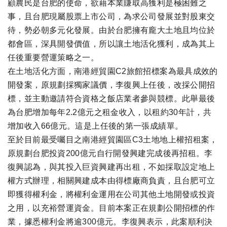
顧農民是台肥的使命，欲藉本業賺取高獲利是極困難之
事，且台肥現屬股票上市公司，為求公司發展並對股東交
待，勢必朝多元化發展。由於台肥擁有龐大土地且均位於
都會區，深具開發價值，所以讓土地活化獲利，成為其上
任後重要營運策略之一。
在土地活化方面，南港經貿園C2旅館招標案為最具成效的
開發案，原規劃採獨家議價，李復興上任後，改採公開招
標，並主動邀請符合資格之飯店業者參與競標。此舉最後
為台肥增加每年2.2億元之租金收入，以租約30年計，共
增加收入66億元。這是上任後的第一張成績單。
至於目前最受囑目之南港經貿園區C3土地地上權招租案，
原規劃台肥投資200億元自行開發興建完成後再招租。李
復興認為，與其投入巨資興建再出租，不如採取設定地上
權方式辦理，相關興建成本由得標廠商負責，且台肥可立
即獲得權利金，將權利金運用在公司其他土地開發或投資
之用，以充裕營運資金。目前本案正在規劃公開招標的作
業，據悉權利金將逾300億元。李復興表示，此案順利決