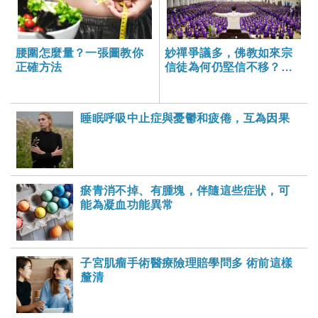
腰圍怎麼量？一張圖教你
妙禪爭議多，佛教如來宗
正確方法
信徒為何仍堅信不移？從
心理學角度分析「神力」
現象
睡眠呼吸中止症與憂鬱和疲倦，互為因果
瘀青消不掉、有腫塊，伴隨這些症狀，可
能為凝血功能異常
子宮肌瘤手術醫療險理賠學問多 術前這樣
釐清