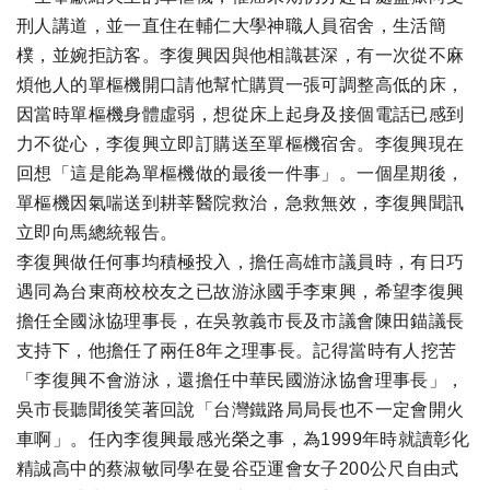
刑人講道，並一直住在輔仁大學神職人員宿舍，生活簡
樸，並婉拒訪客。李復興因與他相識甚深，有一次從不麻
煩他人的單樞機開口請他幫忙購買一張可調整高低的床，
因當時單樞機身體虛弱，想從床上起身及接個電話已感到
力不從心，李復興立即訂購送至單樞機宿舍。李復興現在
回想「這是能為單樞機做的最後一件事」。一個星期後，
單樞機因氣喘送到耕莘醫院救治，急救無效，李復興聞訊
立即向馬總統報告。
李復興做任何事均積極投入，擔任高雄市議員時，有日巧
遇同為台東商校校友之已故游泳國手李東興，希望李復興
擔任全國泳協理事長，在吳敦義市長及市議會陳田錨議長
支持下，他擔任了兩任8年之理事長。記得當時有人挖苦
「李復興不會游泳，還擔任中華民國游泳協會理事長」，
吳市長聽聞後笑著回說「台灣鐵路局局長也不一定會開火
車啊」。任內李復興最感光榮之事，為1999年時就讀彰化
精誠高中的蔡淑敏同學在曼谷亞運會女子200公尺自由式