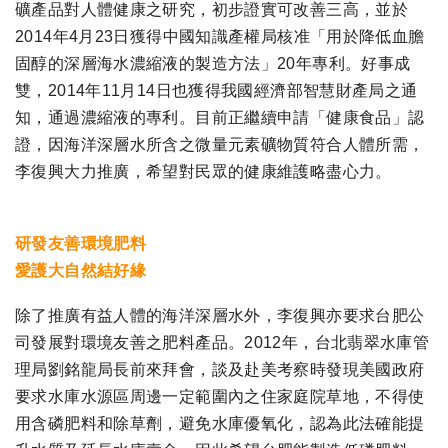
礦產品對人體健康之研究，初步證實可改善三高，並於
2014年4月23日獲得中國知識產權局核准「用於降低血膽
固醇的深層海水濃縮液的製造方法」20年專利。好事成
雙，2014年11月14日也獲得我國經濟部智慧財產局之通
知，通過濃縮液的專利。目前正繼續申請「健康食品」認
證，因海洋深層水所含之微量元素礦物質符合人體所需，
李復興大力推廣，希望對民眾的健康維護略盡心力。
研發友善環境肥料
愛護大自然結好緣
除了推廣有益人體的海洋深層水外，李復興亦要求台肥公
司發展對環境友善之肥料產品。2012年，台北翡翠水庫管
理局劉銘龍局長前來拜會，談及赴美考察時發現美國政府
要求水庫水源區周邊一定範圍內之住家庭院草地，不得使
用含磷肥料和除草劑，避免水庫優氧化，認為此法確能提