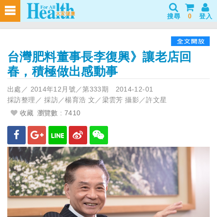
搜尋
0
登入
台灣肥料董事長李復興》讓老店回
春，積極做出感動事
出處／
2014年12月號／第333期
2014-12-01
採訪整理／
採訪／楊育浩 文／梁雲芳 攝影／許文星
收藏
瀏覽數 : 7410