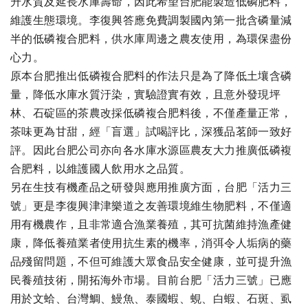
升水質及延長水庫壽命，因此希望台肥能製造低磷肥料，
維護生態環境。李復興答應免費調製國內第一批含磷量減
半的低磷複合肥料，供水庫周邊之農友使用，為環保盡份
心力。
原本台肥推出低磷複合肥料的作法只是為了降低土壤含磷
量，降低水庫水質汙染，實驗證實有效，且意外發現坪
林、石碇區的茶農改採低磷複合肥料後，不僅產量正常，
茶味更為甘甜，經「盲選」試喝評比，深獲品茗師一致好
評。因此台肥公司亦向各水庫水源區農友大力推廣低磷複
合肥料，以維護國人飲用水之品質。
另在生技有機產品之研發與應用推廣方面，台肥「活力三
號」更是李復興津津樂道之友善環境維生物肥料，不僅適
用有機農作，且非常適合漁業養殖，其可抗菌維持漁產健
康，降低養殖業者使用抗生素的機率，消弭令人垢病的藥
品殘留問題，不但可維護大眾食品安全健康，並可提升漁
民養殖技術，開拓海外市場。目前台肥「活力三號」已應
用於文蛤、台灣鯛、鰻魚、泰國蝦、蜆、白蝦、石斑、虱