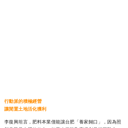
行動派的積極經營
讓閒置土地活化獲利
李復興坦言，肥料本業僅能讓台肥「養家餬口」，因為照