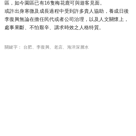
區，如今園區已有16隻梅花鹿可與遊客見面。
或許出身寒微及成長過程中受到許多貴人協助，養成日後
李復興無論在擔任民代或者公司治理，以及人文關懷上，
處事果斷、不怕艱辛、講求時效之人格特質。
關鍵字：
台肥
、
李復興
、
老店
、
海洋深層水