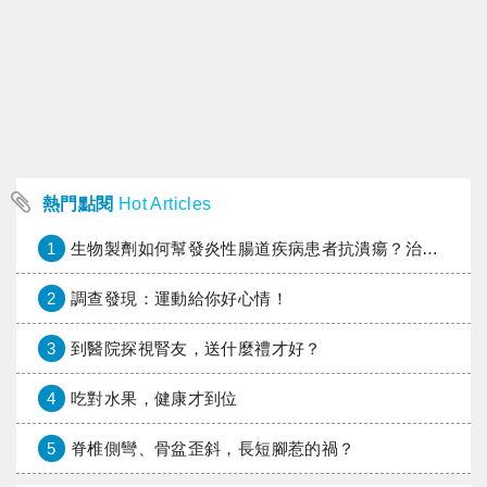
熱門點閱
Hot Articles
1
生物製劑如何幫發炎性腸道疾病患者抗潰瘍？治療進展與健保給付困境一次看
2
調查發現：運動給你好心情！
3
到醫院探視腎友，送什麼禮才好？
4
吃對水果，健康才到位
5
脊椎側彎、骨盆歪斜，長短腳惹的禍？