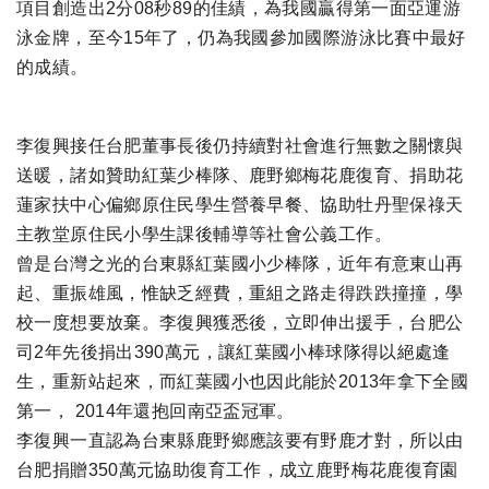
項目創造出2分08秒89的佳績，為我國贏得第一面亞運游
泳金牌，至今15年了，仍為我國參加國際游泳比賽中最好
的成績。
李復興接任台肥董事長後仍持續對社會進行無數之關懷與
送暖，諸如贊助紅葉少棒隊、鹿野鄉梅花鹿復育、捐助花
蓮家扶中心偏鄉原住民學生營養早餐、協助牡丹聖保祿天
主教堂原住民小學生課後輔導等社會公義工作。
曾是台灣之光的台東縣紅葉國小少棒隊，近年有意東山再
起、重振雄風，惟缺乏經費，重組之路走得跌跌撞撞，學
校一度想要放棄。李復興獲悉後，立即伸出援手，台肥公
司2年先後捐出390萬元，讓紅葉國小棒球隊得以絕處逢
生，重新站起來，而紅葉國小也因此能於2013年拿下全國
第一， 2014年還抱回南亞盃冠軍。
李復興一直認為台東縣鹿野鄉應該要有野鹿才對，所以由
台肥捐贈350萬元協助復育工作，成立鹿野梅花鹿復育園