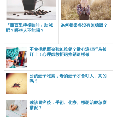
「西西里檸檬咖啡」助減
為何養樂多沒有無糖版？
肥？哪些人不能喝？
不會拒絕而被強迫推銷？當心這些行為被
盯上！心理師教拒絕推銷這樣做
公的蚊子吃素，母的蚊子才會叮人，真的
嗎？
確診胃癌後，手術、化療、標靶治療怎麼
搭配？