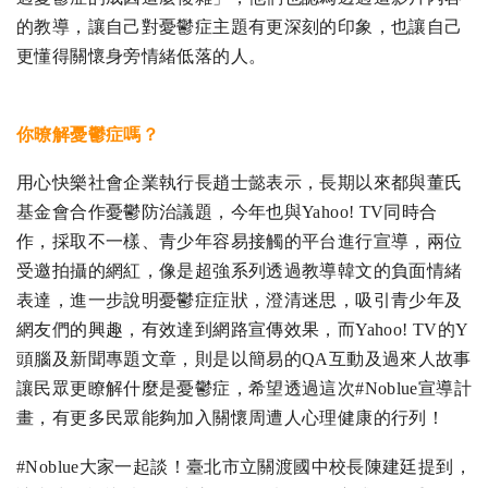
的教導，讓自己對憂鬱症主題有更深刻的印象，也讓自己
更懂得關懷身旁情緒低落的人。
你暸解憂鬱症嗎？
用心快樂社會企業執行長趙士懿表示，長期以來都與董氏
基金會合作憂鬱防治議題，今年也與Yahoo! TV同時合
作，採取不一樣、青少年容易接觸的平台進行宣導，兩位
受邀拍攝的網紅，像是超強系列透過教導韓文的負面情緒
表達，進一步說明憂鬱症症狀，澄清迷思，吸引青少年及
網友們的興趣，有效達到網路宣傳效果，而Yahoo! TV的Y
頭腦及新聞專題文章，則是以簡易的QA互動及過來人故事
讓民眾更瞭解什麼是憂鬱症，希望透過這次#Noblue宣導計
畫，有更多民眾能夠加入關懷周遭人心理健康的行列！
#Noblue大家一起談！臺北市立關渡國中校長陳建廷提到，