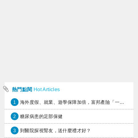
熱門點閱
Hot Articles
1
海外度假、就業、遊學保障加倍，富邦產險「一期逐夢」專案加碼遠距醫療與緊急救援
2
糖尿病患的足部保健
3
到醫院探視腎友，送什麼禮才好？