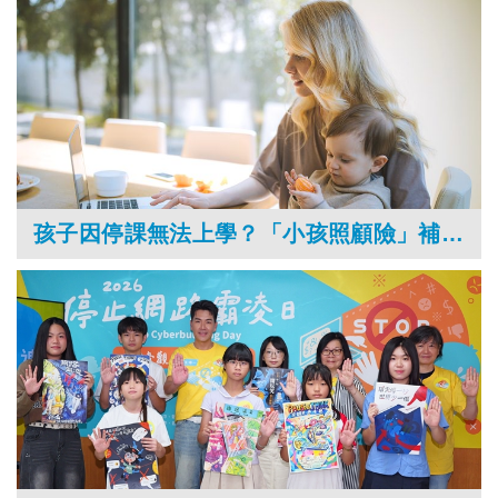
孩子因停課無法上學？「小孩照顧險」補償家長請假扣薪的經濟負擔！