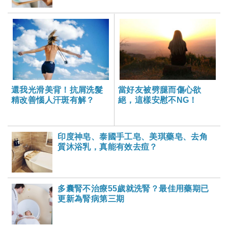
還我光滑美背！抗屑洗髮
當好友被劈腿而傷心欲
精改善惱人汗斑有解？
絕，這樣安慰不NG！
印度神皂、泰國手工皂、美琪藥皂、去角
質沐浴乳，真能有效去痘？
多囊腎不治療55歲就洗腎？最佳用藥期已
更新為腎病第三期