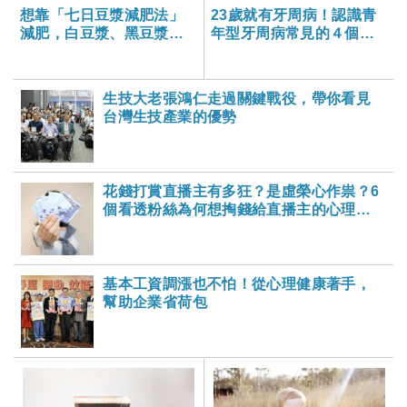
想靠「七日豆漿減肥法」
23歲就有牙周病！認識青
減肥，白豆漿、黑豆漿、
年型牙周病常見的４個特
鹹豆漿，喝哪一個才不會
性
胖？
生技大老張鴻仁走過關鍵戰役，帶你看見
台灣生技產業的優勢
花錢打賞直播主有多狂？是虛榮心作祟？6
個看透粉絲為何想掏錢給直播主的心理慾
望……
基本工資調漲也不怕！從心理健康著手，
幫助企業省荷包