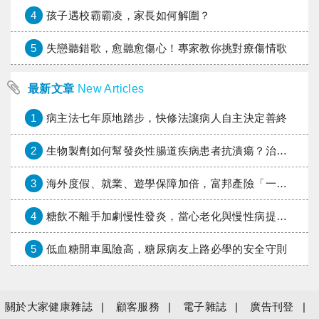
4
孩子遇校霸霸凌，家長如何解圍？
5
失戀聽錯歌，愈聽愈傷心！專家教你挑對療傷情歌
最新文章
New Articles
1
病主法七年原地踏步，快修法讓病人自主決定善終
2
生物製劑如何幫發炎性腸道疾病患者抗潰瘍？治療進展與健保給付困境一次看
3
海外度假、就業、遊學保障加倍，富邦產險「一期逐夢」專案加碼遠距醫療與緊急救援
4
糖飲不離手加劇慢性發炎，當心老化與慢性病提早報到
5
低血糖開車風險高，糖尿病友上路必學的安全守則
關於大家健康雜誌
顧客服務
電子雜誌
廣告刊登