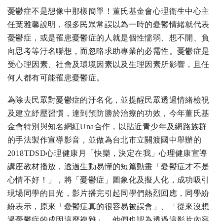
憂鬱症不是想像中那樣簡單！董氏基金會心理衛生中心主
任葉雅馨說明，很多民眾常誤以為一時的憂鬱情緒就代表
憂鬱症，或是罹患憂鬱症的人就是個性懦弱、想不開、負
向思考等汙名聯想，而忽略求助專業的必需性。憂鬱症是
受心理因素、社會及環境因素以及生理因素所影響，且任
何人都有可能罹患憂鬱症。
為除去民眾對憂鬱症的汙名化，並提醒民眾透過情緒檢視
及建立紓壓習慣，達到預防勝於治療的功效，今年董氏基
金會特別與知名網紅Una合作，以貼近青少年及網路族群
的手法製作宣導影音，並做為台北市立關渡國中舉辦的
2018TDSD心理健康月「快樂，決定在我」心理健康宣導
講座教材播放，透過生動易懂的短篇動畫「憂鬱症才不是
心情不好！」，將「憂鬱症」圖象化及擬人化，成功吸引
現場同學的目光，影片播完引起同學們熱烈回應，同學紛
紛表示，原來「憂鬱症真的很容易被誤會」、「從來沒想
過憂鬱症的成因這麼複雜」，他們也認為透過這影片內容