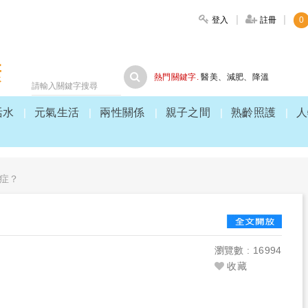
登入
註冊
0
大家健康
熱門關鍵字.
醫美
、
減肥
、
降溫
活水
元氣生活
兩性關係
親子之間
熟齡照護
人
症？
？
3
瀏覽數 : 16994
收藏