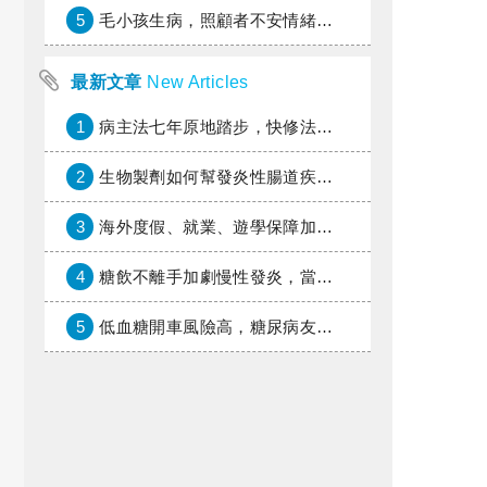
5
毛小孩生病，照顧者不安情緒如何轉移？
最新文章
New Articles
1
病主法七年原地踏步，快修法讓病人自主決定善終
2
生物製劑如何幫發炎性腸道疾病患者抗潰瘍？治療進展與健保給付困境一次看
3
海外度假、就業、遊學保障加倍，富邦產險「一期逐夢」專案加碼遠距醫療與緊急救援
4
糖飲不離手加劇慢性發炎，當心老化與慢性病提早報到
5
低血糖開車風險高，糖尿病友上路必學的安全守則