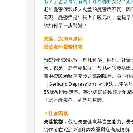
啦？」怎麼最近看到王爺爺都好安靜？走
老年憂鬱症和成人典型的憂鬱症不同，因
發現，憂鬱症是年長者自殺元凶，需提早
該如何早一步警覺？
失落、疾病６原因
誘發老年憂鬱情緒
就臨床門診觀察，舉凡遺傳、性別、社會
素，都是「老年憂鬱症」常見的誘發病因
臺中榮民總醫院嘉義分院副院長、身心科
（Geriatric Depression）的
55歲後開始觀察。臺北榮民總醫院老年
「老年憂鬱症」的常見原因。
１社會因素
失落族群：
包括失去健康與自主能力、失
喪偶者在7至12個月內為憂鬱症高危險群