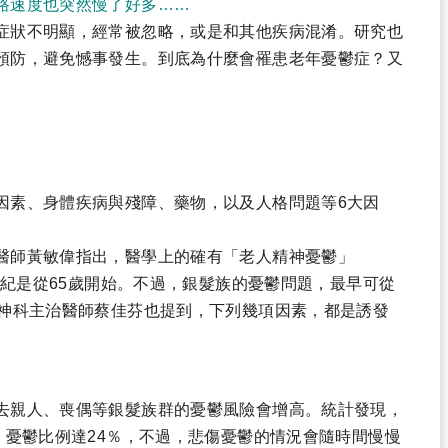
路速度也突然慢了好多……
症狀不明顯，經常被忽略，或是和其他疾病混淆。研究也
預防，避免憾事發生。到底為什麼會罹患老年憂鬱症？又
因素、身體疾病與殘障、藥物，以及人格問題等6大因
。
醫師黃敏偉指出，醫學上的確有「老人精神憂鬱」
說法，評估年紀是從65歲開始。不過，銀髮族的憂鬱問題，最早可從
精神科主治醫師蔡佳芬也提到，下列幾項因素，都是誘發
去親人、喪偶等銀髮族群的憂鬱風險會增高。統計發現，
，憂鬱比例達24％，不過，悲傷憂鬱的情況會隨時間慢慢