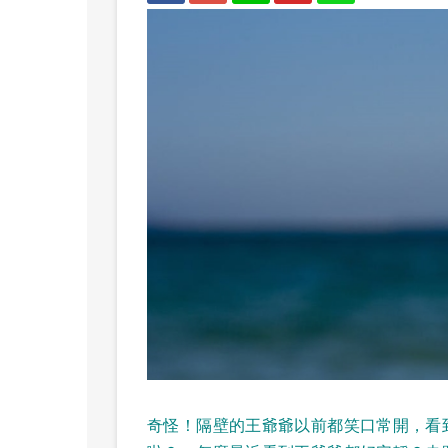
奇怪！隔壁的王爺爺以前都笑口常開，看