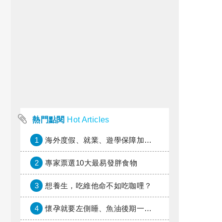
熱門點閱
Hot Articles
1
海外度假、就業、遊學保障加倍，富邦產險「一期逐夢」專案加碼遠距醫療與緊急救援
2
專家票選10大最易發胖食物
3
想養生，吃維他命不如吃咖哩？
4
懷孕就要左側睡、魚油後期一定要停、分泌物多小心高位破水！這些懷孕禁忌，你也信嗎？