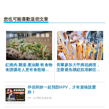
您也可能喜歡這些文章
紅燒肉.雞湯.蔥油雞 軟食物
長輩參加大甲媽祖繞境，
食譜讓老人更有食慾補足
怎麼避免橫紋肌溶解症害
營養
尿尿變色，損傷腎臟？-大
家健康雜誌
伴侶和妳一起預防HPV，才有資格說愛
妳！
PR（台灣癌症基金會）