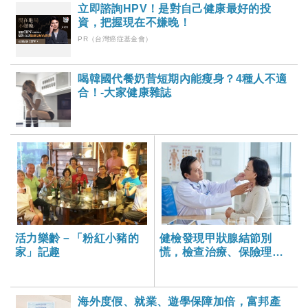
立即諮詢HPV！是對自己健康最好的投
資，把握現在不嫌晚！
PR（台灣癌症基金會）
喝韓國代餐奶昔短期內能瘦身？4種人不適
合！-大家健康雜誌
活力樂齡－「粉紅小豬的
健檢發現甲狀腺結節別
家」記趣
慌，檢查治療、保險理賠
問題全解析
海外度假、就業、遊學保障加倍，富邦產