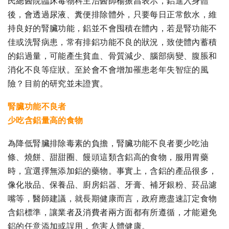
民總醫院臨床毒物科主治醫師楊振昌表示，鋁進入身體
後，會透過尿液、糞便排除體外，只要每日正常飲水，維
持良好的腎臟功能，鋁並不會囤積在體內，若是腎功能不
佳或洗腎病患，常有排鋁功能不良的狀況，致使體內蓄積
的鋁過量，可能產生貧血、骨質減少、腦部病變、腹脹和
消化不良等症狀。至於會不會增加罹患老年失智症的風
險？目前的研究並未證實。
腎臟功能不良者
少吃含鋁量高的食物
為降低腎臟排除毒素的負擔，腎臟功能不良者要少吃油
條、燒餅、甜甜圈、饅頭這類含鋁高的食物，服用胃藥
時，宜選擇無添加鋁的藥物。事實上，含鋁的產品很多，
像化妝品、保養品、廚房鋁器、牙膏、補牙銀粉、菸品濾
嘴等，醫師建議，就長期健康而言，政府應盡速訂定食物
含鋁標準，讓業者及消費者兩方面都有所遵循，才能避免
鋁的任意添加或誤用，危害人體健康。