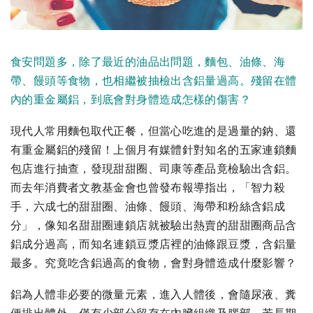
食安問題多，除了最近的油品出問題，麵包、油條、海
帶、饅頭等食物，也相繼被抽檢出含鋁量過高。殘留在體
內的重金屬鋁，到底會對身體造成怎樣的傷害？
現代人常用麵包取代正餐，但當心吃進的是過量的鈉、還
有重金屬鋁的殘留！上個月有媒體針對知名的五家連鎖麵
包店進行抽查，發現甜甜圈、司康等產品竟檢驗出含鋁。
而去年消費者文教基金會也曾發布報導指出，「智力殺
手，六成七的甜甜圈、油條、饅頭、海帶和粉絲含鋁成
分」，像知名甜甜圈連鎖店就被驗出熱賣的甜甜圈商品含
鋁成分過高，而知名連鎖豆漿店裡的油條跟豆漿，含鋁量
最多。究竟吃含鋁過高的食物，會對身體造成什麼影響？
鋁為人體非必要的微量元素，進入人體後，會隨尿液、糞