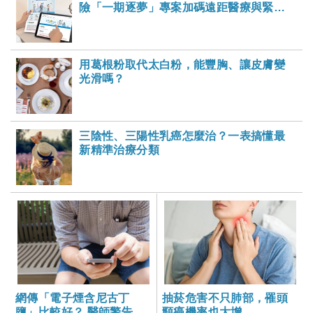
險「一期逐夢」專案加碼遠距醫療與緊急
救援
用葛根粉取代太白粉，能豐胸、讓皮膚變
光滑嗎？
三陰性、三陽性乳癌怎麼治？一表搞懂最
新精準治療分類
網傳「電子煙含尼古丁
抽菸危害不只肺部，罹頭
鹽」比較好？ 醫師警告：
頸癌機率也大增