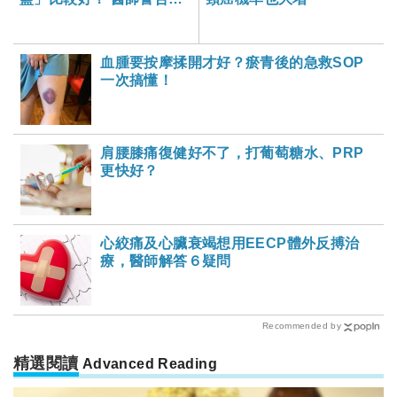
更易上癮難戒除！-大家健
康雜誌
血腫要按摩揉開才好？瘀青後的急救SOP
一次搞懂！
肩腰膝痛復健好不了，打葡萄糖水、PRP
更快好？
心絞痛及心臟衰竭想用EECP體外反搏治
療，醫師解答６疑問
Recommended by
精選閱讀
Advanced Reading