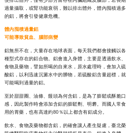
便排出體外，僅有少部分留存在內臟組織及腦部，若長期
過量攝取，或腎功能衰弱，難以排出體外，體內囤積過多
的鋁，將會引發健康危機。
體內囤積過量鋁
可能導致貧血、腦部病變
鋁無所不在，大量存在地球表面，每天我們都會接觸以各
種型式存在的鋁合物。鋁會進入身體，主要是透過飲水、
食物及藥物，譬如所喝的自來水，原水處理時，會加入硫
酸鋁，以利迅速沉澱水中的髒物，若硫酸鋁含量超標，就
可能喝到過量的鋁。
至於甜甜圈、油條、饅頭為何含鋁，是為了膨鬆或酥脆口
感，因此製作時會添加含鋁的膨鬆劑、明礬。而國人常食
用的胃藥，也有高達約80％以上都含有鋁成分。
飲水、食物及藥物都含鋁，的確會讓人產生疑慮，臺北榮