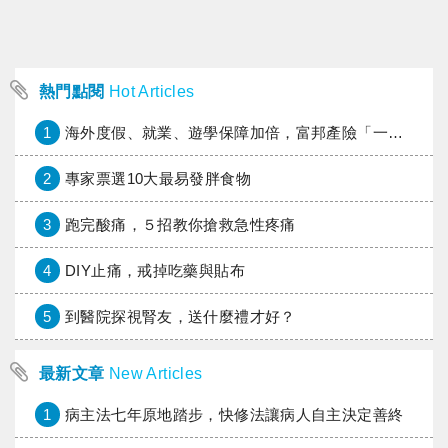
熱門點閱
Hot Articles
1
海外度假、就業、遊學保障加倍，富邦產險「一期逐夢」專案加碼遠距醫療與緊急救援
2
專家票選10大最易發胖食物
3
跑完酸痛，５招教你搶救急性疼痛
4
DIY止痛，戒掉吃藥與貼布
5
到醫院探視腎友，送什麼禮才好？
最新文章
New Articles
1
病主法七年原地踏步，快修法讓病人自主決定善終