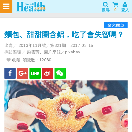
搜尋
0
登入
麵包、甜甜圈含鋁，吃了會失智嗎？
出處／
2013年11月號／第321期
2017-03-15
採訪整理／
梁雲芳、圖片來源／pixabay
收藏
瀏覽數 : 12080