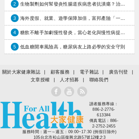
2
生物製劑如何幫發炎性腸道疾病患者抗潰瘍？治療進展與健保給付困境一次看
3
海外度假、就業、遊學保障加倍，富邦產險「一期逐夢」專案加碼遠距醫療與緊急救援
4
糖飲不離手加劇慢性發炎，當心老化與慢性病提早報到
5
低血糖開車風險高，糖尿病友上路必學的安全守則
關於大家健康雜誌
顧客服務
電子雜誌
廣告刊登
文章授權
人才招募
聯絡我們
讀者服務專線：
大家健康
886-2-2776-
6133#4
傳真電話：886-
2-2752-2455
服務時間：週一～週五：09:00~17:30 (例假日除外)
105台北市松山區復興北路57號12樓之3