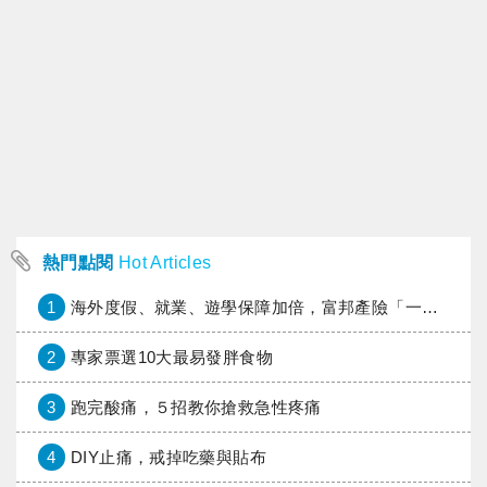
熱門點閱
Hot Articles
1
海外度假、就業、遊學保障加倍，富邦產險「一期逐夢」專案加碼遠距醫療與緊急救援
2
專家票選10大最易發胖食物
3
跑完酸痛，５招教你搶救急性疼痛
4
DIY止痛，戒掉吃藥與貼布