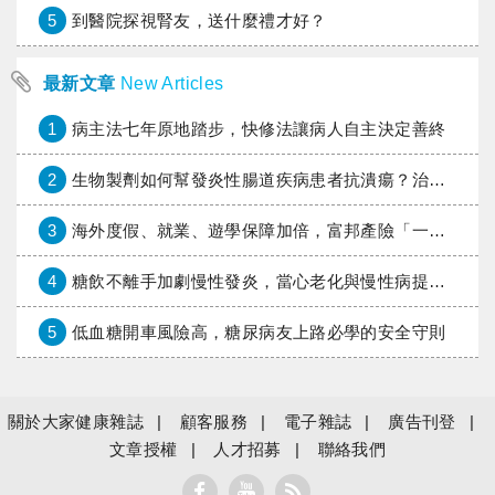
5
到醫院探視腎友，送什麼禮才好？
最新文章
New Articles
1
病主法七年原地踏步，快修法讓病人自主決定善終
2
生物製劑如何幫發炎性腸道疾病患者抗潰瘍？治療進展與健保給付困境一次看
3
海外度假、就業、遊學保障加倍，富邦產險「一期逐夢」專案加碼遠距醫療與緊急救援
4
糖飲不離手加劇慢性發炎，當心老化與慢性病提早報到
5
低血糖開車風險高，糖尿病友上路必學的安全守則
關於大家健康雜誌
顧客服務
電子雜誌
廣告刊登
文章授權
人才招募
聯絡我們