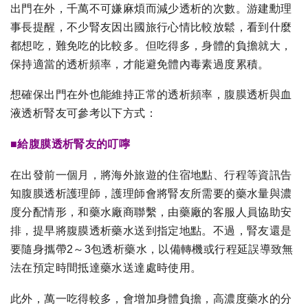
出門在外，千萬不可嫌麻煩而減少透析的次數。游建勳理
事長提醒，不少腎友因出國旅行心情比較放鬆，看到什麼
都想吃，難免吃的比較多。但吃得多，身體的負擔就大，
保持適當的透析頻率，才能避免體內毒素過度累積。
想確保出門在外也能維持正常的透析頻率，腹膜透析與血
液透析腎友可參考以下方式：
■給腹膜透析腎友的叮嚀
在出發前一個月，將海外旅遊的住宿地點、行程等資訊告
知腹膜透析護理師，護理師會將腎友所需要的藥水量與濃
度分配情形，和藥水廠商聯繫，由藥廠的客服人員協助安
排，提早將腹膜透析藥水送到指定地點。不過，腎友還是
要隨身攜帶2～3包透析藥水，以備轉機或行程延誤導致無
法在預定時間抵達藥水送達處時使用。
此外，萬一吃得較多，會增加身體負擔，高濃度藥水的分