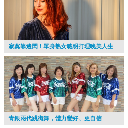
寂寞靠邊閃！單身熟女聰明打理晚美人生
青銀兩代跳街舞，體力變好、更自信