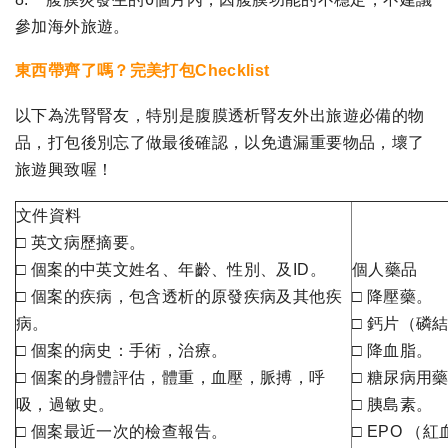
參加海外旅遊。
東西帶齊了嗎？完美打包Checklist
以下為洗腎腎友，特別是腹膜透析腎友外出旅遊必備的物
品，打包後別忘了做最後確認，以免遺漏重要物品，壞了
旅遊興致喔！
文件資料
□ 英文病歷摘要。
□ 個案的中英文姓名、年齡、性別、及ID。
個人藥品
□ 個案的疾病，包含透析的原發疾病及其他疾
□ 降壓藥。
病。
□ 鈣片（磷
□ 個案的病史：手術，治療。
□ 降血脂。
□ 個案的身體評估，體重，血壓，脈搏，呼
□ 糖尿病用
吸，過敏史。
□ 胰島素。
□ 個案最近一次的檢查報告。
□ EPO （