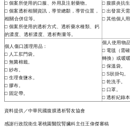
□ 個案所使用的口服、外用及注射藥物。
□ 腹膜炎抗生
□ 個案透析相關資訊，導管總纇，導管位置，
□ 出發當天
相關合併症等。
□ 其他個人
□ 個案所使用的透析方式、透析藥水種類、鈣
的濃度、透析濃度、透析劑量等。
個人使用物
個人傷口護理用品：
□ 電毯（需
□ 人工肛門袋。
轉換）或暖
□ 無菌棉籤。
□ 保溫袋。
□ 紗布。
□ S狀掛勾。
□ 生理食鹽水。
□ 乾洗手。
□ 膠布。
□ 口罩。
□ 固定帶。
□ 透析紀錄
資料提供／中華民國腹膜透析腎友協會
感謝行政院衛生署桃園醫院腎臟科主任王偉傑審稿