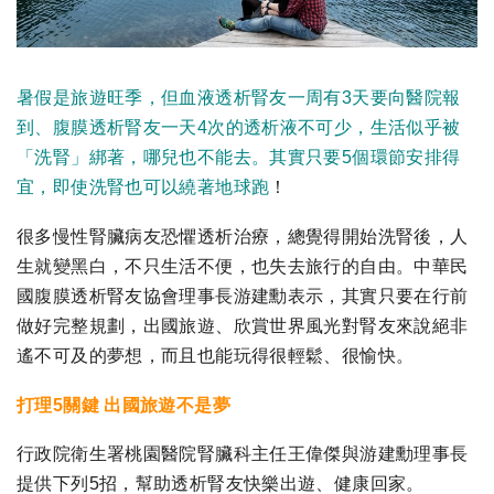
暑假是旅遊旺季，但血液透析腎友一周有3天要向醫院報
到、腹膜透析腎友一天4次的透析液不可少，生活似乎被
「洗腎」綁著，哪兒也不能去。其實只要5個環節安排得
宜，即使洗腎也可以繞著地球跑
！
很多慢性腎臟病友恐懼透析治療，總覺得開始洗腎後，人
生就變黑白，不只生活不便，也失去旅行的自由。中華民
國腹膜透析腎友協會理事長游建勳表示，其實只要在行前
做好完整規劃，出國旅遊、欣賞世界風光對腎友來說絕非
遙不可及的夢想，而且也能玩得很輕鬆、很愉快。
打理5關鍵 出國旅遊不是夢
行政院衛生署桃園醫院腎臟科主任王偉傑與游建勳理事長
提供下列5招，幫助透析腎友快樂出遊、健康回家。