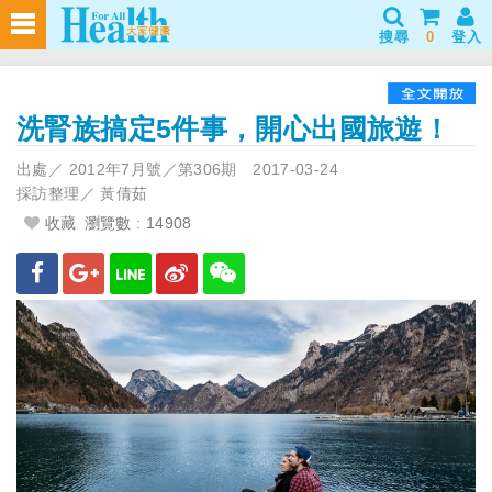
搜尋
0
登入
洗腎族搞定5件事，開心出國旅遊！
出處／
2012年7月號／第306期
2017-03-24
採訪整理／
黃倩茹
收藏
瀏覽數 : 14908