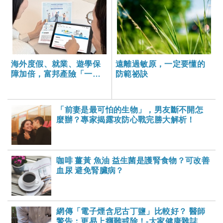
海外度假、就業、遊學保
遠離過敏原，一定要懂的
障加倍，富邦產險「一期
防範祕訣
逐夢」專案加碼遠距醫療
與緊急救援
「前妻是最可怕的生物」，男友斷不開怎
麼辦？專家揭露攻防心戰完勝大解析！
咖啡 薑黃 魚油 益生菌是護腎食物？可改善
血尿 避免腎臟病？
網傳「電子煙含尼古丁鹽」比較好？ 醫師
警告：更易上癮難戒除！-大家健康雜誌