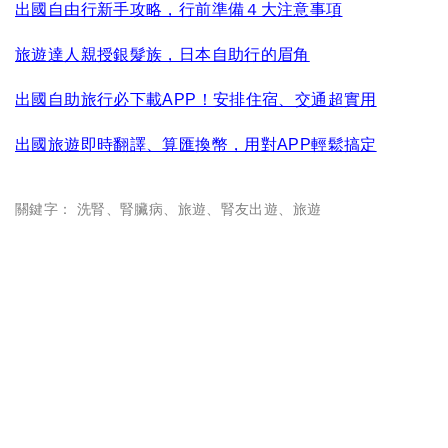
出國自由行新手攻略，行前準備４大注意事項
旅遊達人親授銀髮族，日本自助行的眉角
出國自助旅行必下載APP！安排住宿、交通超實用
出國旅遊即時翻譯、算匯換幣，用對APP輕鬆搞定
關鍵字：
洗腎
、
腎臟病
、
旅遊
、
腎友出遊
、
旅遊