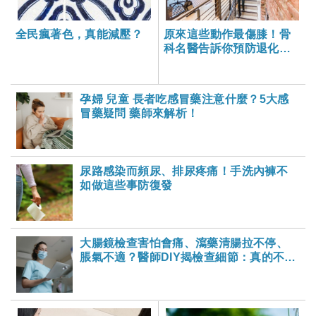
全民瘋著色，真能減壓？
原來這些動作最傷膝！骨
科名醫告訴你預防退化性
膝關節炎的護膝關鍵
孕婦 兒童 長者吃感冒藥注意什麼？5大感
冒藥疑問 藥師來解析！
尿路感染而頻尿、排尿疼痛！手洗內褲不
如做這些事防復發
大腸鏡檢查害怕會痛、瀉藥清腸拉不停、
脹氣不適？醫師DIY揭檢查細節：真的不
痛！-大家健康雜誌