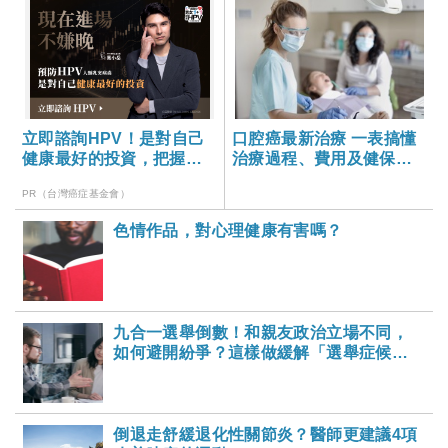
立即諮詢HPV！是對自己
口腔癌最新治療 一表搞懂
健康最好的投資，把握現
治療過程、費用及健保狀
在不嫌晚！
況
PR（台灣癌症基金會）
色情作品，對心理健康有害嗎？
九合一選舉倒數！和親友政治立場不同，
如何避開紛爭？這樣做緩解「選舉症候
群」！
倒退走舒緩退化性關節炎？醫師更建議4項