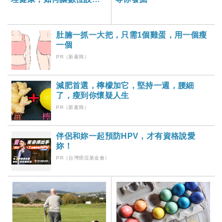
成為孩子的助力而非阻
力？-大家健康雜誌
肚腩一抓一大把，只需1個雞蛋，用一個瘦
一個
PR（新素簡）
減肥首選，檸檬加它，堅持一週，腰細
了，瘦到你懷疑人生
PR（新素簡）
伴侶和妳一起預防HPV，才有資格說愛
妳！
PR（台灣癌症基金會）