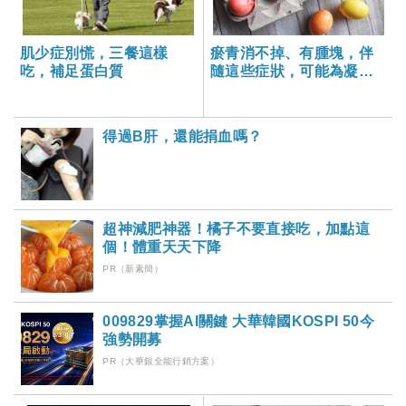
肌少症別慌，三餐這樣
瘀青消不掉、有腫塊，伴
吃，補足蛋白質
隨這些症狀，可能為凝血
功能異常
得過B肝，還能捐血嗎？
超神減肥神器！橘子不要直接吃，加點這
個！體重天天下降
PR（新素簡）
009829掌握AI關鍵 大華韓國KOSPI 50今
強勢開募
PR（大華銀全能行銷方案）