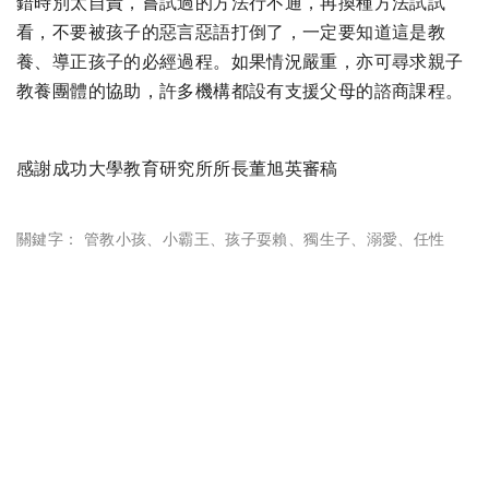
錯時別太自責，嘗試過的方法行不通，再換種方法試試
看，不要被孩子的惡言惡語打倒了，一定要知道這是教
養、導正孩子的必經過程。如果情況嚴重，亦可尋求親子
教養團體的協助，許多機構都設有支援父母的諮商課程。
感謝成功大學教育研究所所長董旭英審稿
關鍵字：
管教小孩
、
小霸王
、
孩子耍賴
、
獨生子
、
溺愛
、
任性