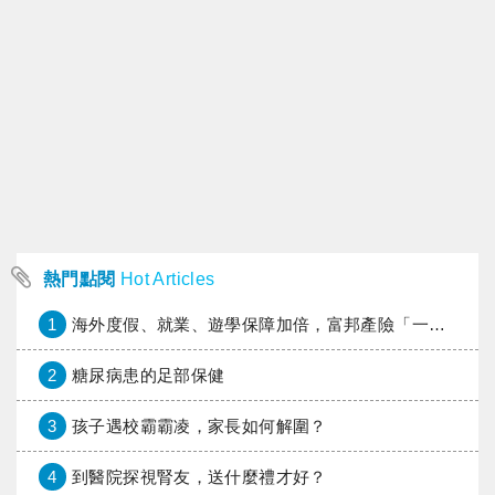
熱門點閱
Hot Articles
1
海外度假、就業、遊學保障加倍，富邦產險「一期逐夢」專案加碼遠距醫療與緊急救援
2
糖尿病患的足部保健
3
孩子遇校霸霸凌，家長如何解圍？
4
到醫院探視腎友，送什麼禮才好？