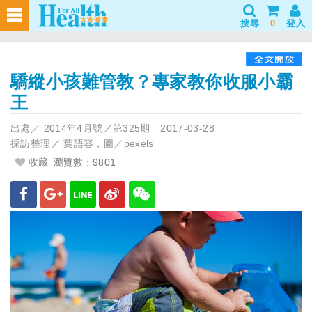
搜尋
0
登入
驕縱小孩難管教？專家教你收服小霸
王
出處／
2014年4月號／第325期
2017-03-28
採訪整理／
葉語容，圖／pexels
收藏
瀏覽數 : 9801