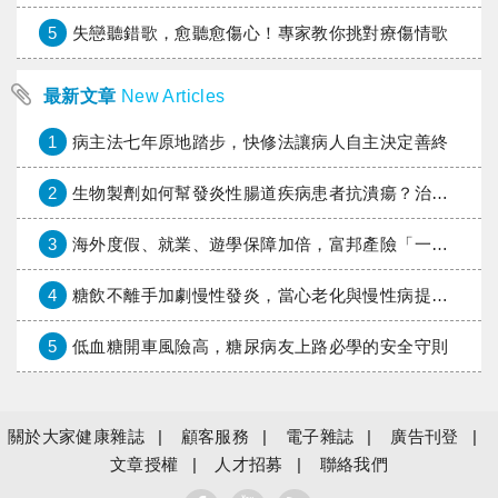
5
失戀聽錯歌，愈聽愈傷心！專家教你挑對療傷情歌
最新文章
New Articles
1
病主法七年原地踏步，快修法讓病人自主決定善終
2
生物製劑如何幫發炎性腸道疾病患者抗潰瘍？治療進展與健保給付困境一次看
3
海外度假、就業、遊學保障加倍，富邦產險「一期逐夢」專案加碼遠距醫療與緊急救援
4
糖飲不離手加劇慢性發炎，當心老化與慢性病提早報到
5
低血糖開車風險高，糖尿病友上路必學的安全守則
關於大家健康雜誌
顧客服務
電子雜誌
廣告刊登
文章授權
人才招募
聯絡我們