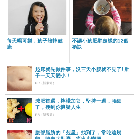
每天喝可樂，孩子賠掉健
不讓小孩肥胖走樣的12個
康
祕訣
起床就先做件事，沒三天小腹就不見了! 肚
子一天天變小！
PR（新素簡）
減肥首選，檸檬加它，堅持一週，腰細
了，瘦到你懷疑人生
PR（新素簡）
腹部脂肪的「剋星」找到了，常吃這幾
物，吃走大肚囊，瘦出小蠻腰