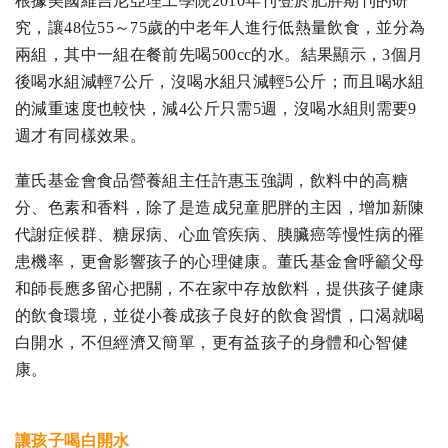
根據美國維吉尼亞理工學院2010年刊登於肥胖期刊的研
究，讓48位55～75歲的中老年人進行低熱量飲食，並分為
兩組，其中一組在餐前先喝500cc的水。結果顯示，3個月
後喝水組減輕7公斤，沒喝水組只減輕5公斤；而且喝水組
的減重速度也較快，減4公斤只需5週，沒喝水組則需要9
週才有同樣效果。
董氏基金會食品營養組主任許惠玉強調，飲料中的高糖
分、色素和香料，除了是造成兒童肥胖的主因，增加新陳
代謝症候群、糖尿病、心血管疾病、胰臟癌等慢性病的罹
患機率，更會影響孩子的心理健康。董氏基金會呼籲父母
和師長應多留心把關，不在家中存放飲料，提供孩子健康
的飲食環境，並從小養成孩子良好的飲食習慣，口渴就喝
白開水，不但經濟又簡單，更有益孩子的身體和心智健
康。
讓孩子喝白開水