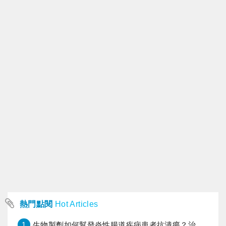
熱門點閱
Hot Articles
1
生物製劑如何幫發炎性腸道疾病患者抗潰瘍？治療進展與健保給付困境一次看