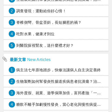
2
調查發現：運動給你好心情！
3
脊椎側彎、骨盆歪斜，長短腳惹的禍？
4
吃對水果，健康才到位
5
到醫院探視腎友，送什麼禮才好？
最新文章
New Articles
1
病主法七年原地踏步，快修法讓病人自主決定善終
2
生物製劑如何幫發炎性腸道疾病患者抗潰瘍？治療進展與健保給付困境一次看
3
海外度假、就業、遊學保障加倍，富邦產險「一期逐夢」專案加碼遠距醫療與緊急救援
4
糖飲不離手加劇慢性發炎，當心老化與慢性病提早報到