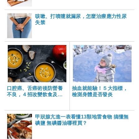
咳嗽、打噴嚏就漏尿，怎麼治療應力性尿
失禁
口腔癌、舌癌術後防營養
抽血就能驗！５大指標，
不良，４招改變飲食及變
檢測身體是否發炎
化菜單
甲狀腺亢進一表看懂13類地雷食物 搞懂無
碘鹽 無碘醬油哪裡買？