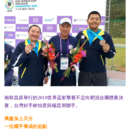
南韓昌原舉行的2019世界盃射擊賽不定向靶混合團體賽決
賽，台灣好手林怡君與楊昆弼聯手。
興趣加上天分
一位國手養成的起點