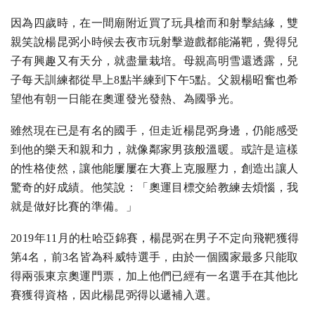
因為四歲時，在一間廟附近買了玩具槍而和射擊結緣，雙
親笑說楊昆弼小時候去夜市玩射擊遊戲都能滿靶，覺得兒
子有興趣又有天分，就盡量栽培。母親高明雪還透露，兒
子每天訓練都從早上8點半練到下午5點。父親楊昭奮也希
望他有朝一日能在奧運發光發熱、為國爭光。
雖然現在已是有名的國手，但走近楊昆弼身邊，仍能感受
到他的樂天和親和力，就像鄰家男孩般溫暖。或許是這樣
的性格使然，讓他能屢屢在大賽上克服壓力，創造出讓人
驚奇的好成績。他笑說：「奧運目標交給教練去煩惱，我
就是做好比賽的準備。」
2019年11月的杜哈亞錦賽，楊昆弼在男子不定向飛靶獲得
第4名，前3名皆為科威特選手，由於一個國家最多只能取
得兩張東京奧運門票，加上他們已經有一名選手在其他比
賽獲得資格，因此楊昆弼得以遞補入選。