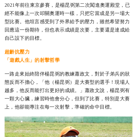
2021年前往東京參賽，是楊昆弼第二次闖進奧運殿堂，已
經不能像上一次叩關奧運時一樣，只把它當成是另一場大
型比賽。他坦言感受到了外界給予的壓力，雖然希望努力
回應這一份期待，但也表示成績是次要，主要還是達成給
自己設下的目標。
超齡抗壓力
「遊戲人生」的射擊哲學
一路走來始終陪伴楊昆弼的教練蕭政文，對於子弟兵的狀
態反而不擔心，「他（楊昆弼）是大賽型的選手！現場人
越多，他反而能打出更好的成績。」蕭政文說，楊昆弼有
一顆大心臟，練習時他會分心，但到了比賽，特別是大賽
上，他卻能專注在每一次射擊，準確的命中目標。