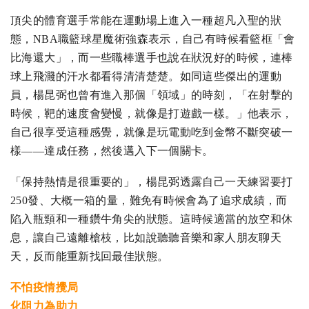
頂尖的體育選手常能在運動場上進入一種超凡入聖的狀
態，NBA職籃球星魔術強森表示，自己有時候看籃框「會
比海還大」，而一些職棒選手也說在狀況好的時候，連棒
球上飛濺的汗水都看得清清楚楚。如同這些傑出的運動
員，楊昆弼也曾有進入那個「領域」的時刻，「在射擊的
時候，靶的速度會變慢，就像是打遊戲一樣。」他表示，
自己很享受這種感覺，就像是玩電動吃到金幣不斷突破一
樣——達成任務，然後邁入下一個關卡。
「保持熱情是很重要的」，楊昆弼透露自己一天練習要打
250發、大概一箱的量，難免有時候會為了追求成績，而
陷入瓶頸和一種鑽牛角尖的狀態。這時候適當的放空和休
息，讓自己遠離槍枝，比如說聽聽音樂和家人朋友聊天
天，反而能重新找回最佳狀態。
不怕疫情攪局
化阻力為助力