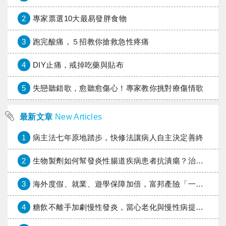
2
專家票選10大最易發胖食物
3
跑完酸痛，５招教你搶救急性疼痛
4
DIY止痛，戒掉吃藥與貼布
5
失戀聽錯歌，愈聽愈傷心！專家教你挑對療傷情歌
最新文章
New Articles
1
病主法七年原地踏步，快修法讓病人自主決定善終
2
生物製劑如何幫發炎性腸道疾病患者抗潰瘍？治療進展與健保給付困境一次看
3
海外度假、就業、遊學保障加倍，富邦產險「一期逐夢」專案加碼遠距醫療與緊急救援
4
糖飲不離手加劇慢性發炎，當心老化與慢性病提早報到