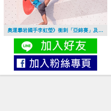
奧運攀岩國手李虹瑩》衝刺「亞錦賽」及「2021東京奧運」，挑戰更突破的自己