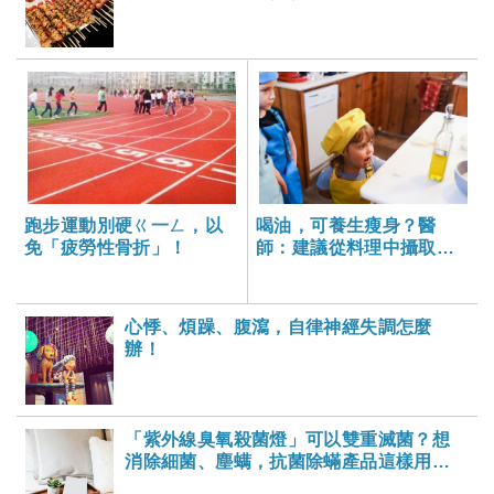
跑步運動別硬ㄍ一ㄥ，以
喝油，可養生瘦身？醫
免「疲勞性骨折」！
師：建議從料理中攝取，
別直接飲用-大家健康雜誌
心悸、煩躁、腹瀉，自律神經失調怎麼
辦！
「紫外線臭氧殺菌燈」可以雙重滅菌？想
消除細菌、塵螨，抗菌除蟎產品這樣用才
有效！