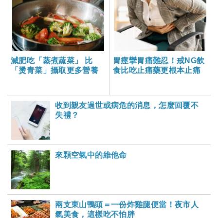
減肥吃「蒸煮蔬菜」 比
胃痙攣胃痛難忍！戒NG飲
「燙青菜」攝取更多營養
食比吃止痛藥更根本止痛
收到親友過世或病危的消息，怎麼回覆不
失禮？
來顆空氣中的維他命
兩支東山鴨頭＝一份炸雞腿便當！夜市人
氣美食，這樣吃不怕胖