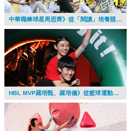
中華職棒球星周思齊》從「閱讀」培養競爭力，體會棒球哲學
HBL MVP羅培甄、羅培儀》從籃球運動，學習克服挫折的能耐！