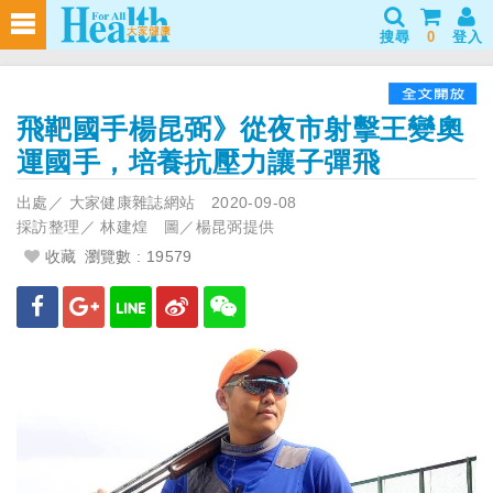
搜尋
0
登入
飛靶國手楊昆弼》從夜市射擊王變奧
運國手，培養抗壓力讓子彈飛
出處／
大家健康雜誌網站
2020-09-08
採訪整理／
林建煌 圖／楊昆弼提供
收藏
瀏覽數 : 19579