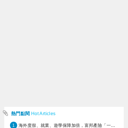
熱門點閱
Hot Articles
1
海外度假、就業、遊學保障加倍，富邦產險「一期逐夢」專案加碼遠距醫療與緊急救援