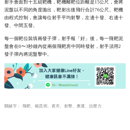
射手會面對十五組靶機，靶機離靶位距離是15公尺，會將
泥盤以不同的角度拋出，靶射出後飛行合計76公尺。靶機
由程式控制，會讓每位射手平均射擊，左邊十發、右邊十
發、中間五發。
每一個靶位裝填兩發子彈，射手報「好」後，每一飛靶泥
盤會在0〜3秒鐘內從兩個飛靶房中同時發射，射手須用2
發子彈內將泥盤擊中。
關鍵字：
飛靶
、
楊昆弼
、
夜市
、
射擊
、
奧運
、
抗壓力