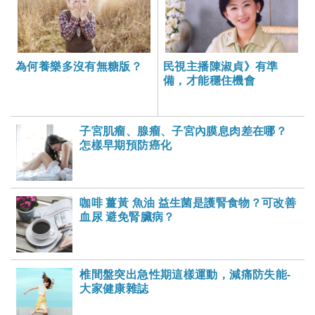
為何養樂多沒有無糖版？
民視主播陳淑貞》有準
備，才能穩住機會
子宮肌瘤、腺瘤、子宮內膜息肉差在哪？
怎樣早期預防癌化
咖啡 薑黃 魚油 益生菌是護腎食物？可改善
血尿 避免腎臟病？
椎間盤突出急性期這樣運動，減痛防失能-
大家健康雜誌