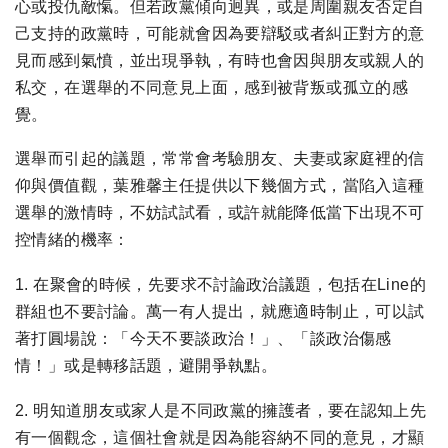
心或投仇敵愾。但若政黨傾向迥異，或是周圍親友否定自
己支持的政黨時，可能就會因為要辯駁或者糾正對方的意
見而感到氣憤，並出現爭執，有時也會因與朋友或親人的
私交，在選舉的不同意見上面，感到被背叛或孤立的感
覺。
選舉而引起的議題，常常會考驗朋友、夫妻或家庭裡的信
仰與價值觀，葉雅馨主任提供以下幾個方式，當陷入這種
選舉的激情時，不妨試試看，或許就能降低當下出現不可
控情緒的機率：
1. 在聚會的時候，先要求不討論政治議題，包括在Line的
群組也不要討論。萬一有人提出，就應適時制止，可以試
著打圓場說：「今天不要談政治！」、「談政治傷感
情！」或是轉移話題，避開爭執點。
2. 明知道朋友或家人是不同政黨的擁護者，要在認知上先
有一個觀念，這個社會就是因為能容納不同的意見，才顯