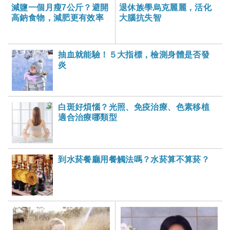
減鹽一個月瘦7公斤？避開
退休族學烏克麗麗，活化
高鈉食物，減肥更有效率
大腦抗失智
抽血就能驗！５大指標，檢測身體是否發
炎
白斑好煩惱？光照、免疫治療、色素移植
適合治療哪類型
到水菸餐廳用餐觸法嗎？水菸算不算菸？