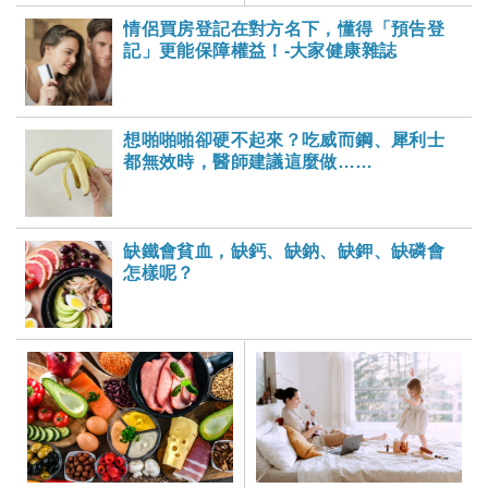
情侶買房登記在對方名下，懂得「預告登
記」更能保障權益！-大家健康雜誌
想啪啪啪卻硬不起來？吃威而鋼、犀利士
都無效時，醫師建議這麼做……
缺鐵會貧血，缺鈣、缺鈉、缺鉀、缺磷會
怎樣呢？