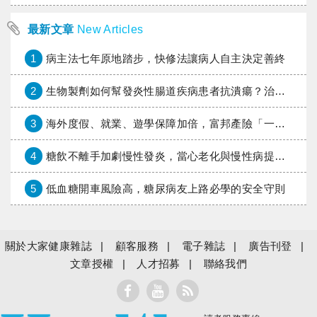
最新文章
New Articles
1
病主法七年原地踏步，快修法讓病人自主決定善終
2
生物製劑如何幫發炎性腸道疾病患者抗潰瘍？治療進展與健保給付困境一次看
3
海外度假、就業、遊學保障加倍，富邦產險「一期逐夢」專案加碼遠距醫療與緊急救援
4
糖飲不離手加劇慢性發炎，當心老化與慢性病提早報到
5
低血糖開車風險高，糖尿病友上路必學的安全守則
關於大家健康雜誌
顧客服務
電子雜誌
廣告刊登
文章授權
人才招募
聯絡我們