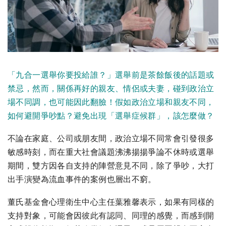
「
九合一選舉
你要投給誰
？
」
選舉
前是
茶餘飯後的話題或
禁忌，然而，關係再好的親友、情侶或夫妻，碰到政治立
場不同調，也可能因此翻臉！假如政治立場和親友不同，
如何避開爭吵點？避免出現「選舉症候群」，該怎麼做？
不論在家庭、公司或朋友間，政治立場不同常會引發很多
敏感時刻，而在重大社會議題沸沸揚揚爭論不休時或選舉
期間，雙方因各自支持的陣營意見不同，除了爭吵，大打
出手演變為流血事件的案例也層出不窮。
董氏基金會心理衛生中心主任葉雅馨表示，如果有同樣的
支持對象，可能會因彼此有認同、同理的感覺，而感到開