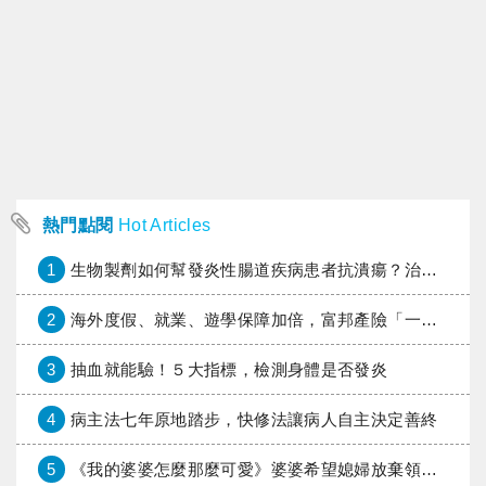
熱門點閱
Hot Articles
1
生物製劑如何幫發炎性腸道疾病患者抗潰瘍？治療進展與健保給付困境一次看
2
海外度假、就業、遊學保障加倍，富邦產險「一期逐夢」專案加碼遠距醫療與緊急救援
3
抽血就能驗！５大指標，檢測身體是否發炎
4
病主法七年原地踏步，快修法讓病人自主決定善終
5
《我的婆婆怎麼那麼可愛》婆婆希望媳婦放棄領取已故兒子身故理賠金，可以這樣做嗎？