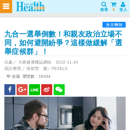
搜尋
0
登入
九合一選舉倒數！和親友政治立場不
同，如何避開紛爭？這樣做緩解「選
舉症候群」！
出處／
大家健康雜誌網站
2022-11-24
採訪整理／
張郁梵 圖／PEXELS
收藏
瀏覽數 : 18434