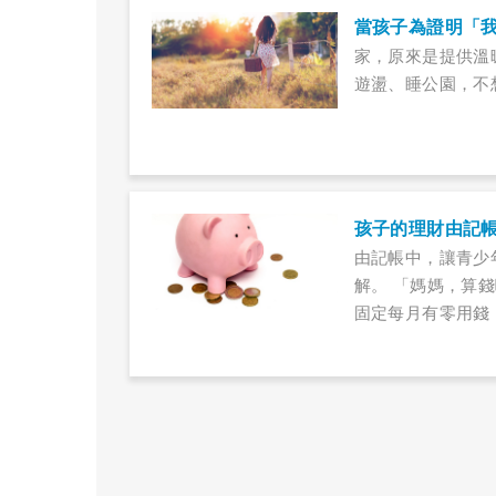
希望孩子不要脫序
當孩子為證明「
家，原來是提供溫
遊盪、睡公園，不
孩子的理財由記
由記帳中，讓青少
解。 「媽媽，算
固定每月有零用錢
給。這個高一大男
幫弟弟出去買碗麵
名堂多得很呢！ 
可。可是，說歸說
議對他們來說是「
會影響孩子一生理