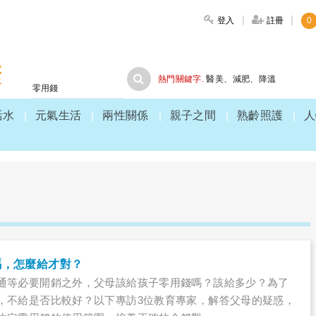
登入
註冊
0
大家健康
熱門關鍵字.
醫美
、
減肥
、
降溫
活水
元氣生活
兩性關係
親子之間
熟齡照護
人
嗎，怎麼給才對？
通等必要開銷之外，父母該給孩子零用錢嗎？該給多少？為了
，不給是否比較好？以下專訪3位教育專家，解答父母的疑惑，