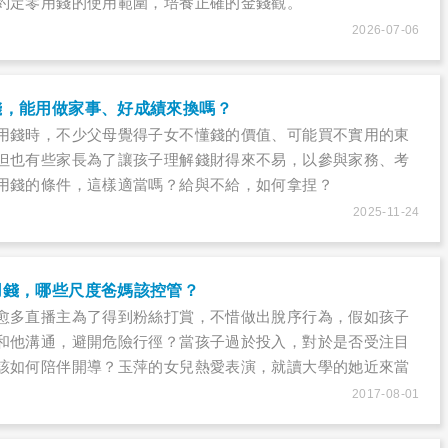
約定零用錢的使用範圍，培養正確的金錢觀。
2026-07-06
錢，能用做家事、好成績來換嗎？
用錢時，不少父母覺得子女不懂錢的價值、可能買不實用的東
但也有些家長為了讓孩子理解錢財得來不易，以參與家務、考
用錢的條件，這樣適當嗎？給與不給，如何拿捏？
2025-11-24
用錢，哪些尺度爸媽該控管？
愈多直播主為了得到粉絲打賞，不惜做出脫序行為，假如孩子
和他溝通，避開危險行徑？當孩子過於投入，對於是否受注目
該如何陪伴開導？玉萍的女兒熱愛表演，就讀大學的她近來當
天都在直播平台上唱歌，並分享生活點滴。一開始，玉萍不覺
2017-08-01
只是唱歌聊天，但隨著直播負面新聞愈來愈多，玉萍和老公也
又不想反對女兒從事她喜歡的事，該如何對孩子表達支持，但