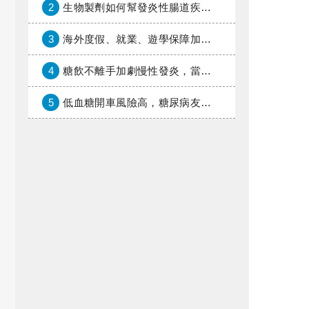
2
生物製劑如何幫發炎性腸道疾病患者抗潰瘍？治療進展與健保給付困境一次看
3
海外度假、就業、遊學保障加倍，富邦產險「一期逐夢」專案加碼遠距醫療與緊急救援
4
糖飲不離手加劇慢性發炎，當心老化與慢性病提早報到
5
低血糖開車風險高，糖尿病友上路必學的安全守則