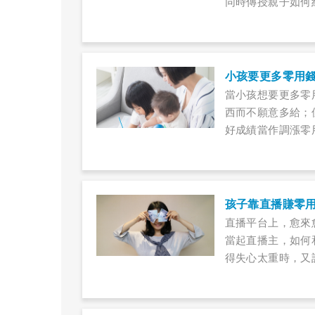
同時傳授親子如何
小孩要更多零用
當小孩想要更多零
西而不願意多給；
好成績當作調漲零
孩子靠直播賺零
直播平台上，愈來
當起直播主，如何
得失心太重時，又
起實況直播主，每
得有何不妥，反正
逐漸產生疑慮，但