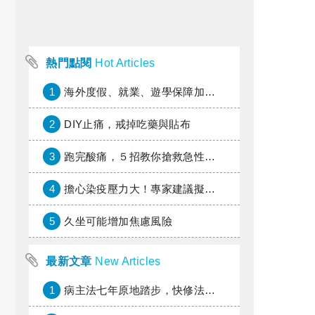
熱門點閱
Hot Articles
1
海外度假、就業、遊學保障加倍，富邦產險「一期逐夢」專案加碼遠距醫療與緊急救援
2
DIY止痛，戒掉吃藥與貼布
3
跑完酸痛，５招教你搶救急性疼痛
4
擔心染疫壓力大！專家建議擬定應變計畫 減少無效焦慮
5
久坐可能增加焦慮風險
最新文章
New Articles
1
病主法七年原地踏步，快修法讓病人自主決定善終