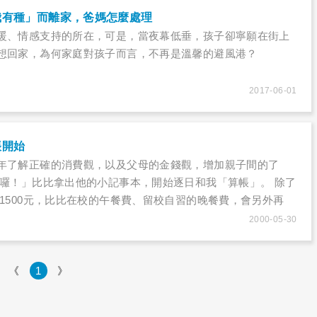
呢？
我有種」而離家，爸媽怎麼處理
暖、情感支持的所在，可是，當夜幕低垂，孩子卻寧願在街上
想回家，為何家庭對孩子而言，不再是溫馨的避風港？
2017-06-01
帳開始
年了解正確的消費觀，以及父母的金錢觀，增加親子間的了
錢囉！」比比拿出他的小記事本，開始逐日和我「算帳」。 除了
 1500元，比比在校的午餐費、留校自習的晚餐費，會另外再
孩有時會「算計」媽媽，什麼和同學看場電影，需要資助啦；
2000-05-30
，要跑路工啦；買新文具，應該由家長供應啦..反正「算計」的
比比在用錢上稍嫌浪費，所以一定要他自己養成記帳的習慣不
，青少年的倔強，那裡聽得下父母的建議，喔，不，父母的建
《
1
》
嘮叨」。爸爸沒有耐性在「小錢」上長期引導比比，因此這個
財習慣的重責大任，就非老娘、媽咪—我，莫屬嘍！