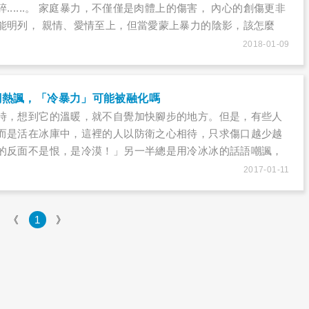
......。 家庭暴力，不僅僅是肉體上的傷害， 內心的創傷更非
能明列， 親情、愛情至上，但當愛蒙上暴力的陰影，該怎麼
同暴力，特別是在「家庭」──這個帶有最基本、最原初「情感
2018-01-09
裡。正因為如此，家暴往往對受害者造成極複雜又嚴重的傷
的「傷」與「痛」，更無法用言語說得清。
嘲熱諷，「冷暴力」可能被融化嗎
時，想到它的溫暖，就不自覺加快腳步的地方。但是，有些人
而是活在冰庫中，這裡的人以防衛之心相待，只求傷口越少越
的反面不是恨，是冷漠！」另一半總是用冷冰冰的話語嘲諷，
麼辦？當家庭失去了該有的溫度，繼續「忍耐」能維持嗎？究
2017-01-11
突破這令人窒息的「冰風暴」？
《
1
》