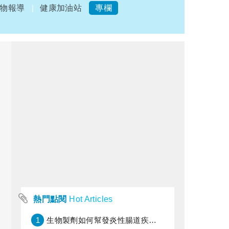
物報導
健康加油站
專欄
熱門點閱
Hot Articles
1
生物製劑如何幫發炎性腸道疾病患者抗潰瘍？治療進展與健保給付困境一次看