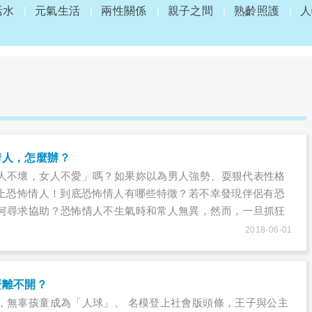
活水
元氣生活
兩性關係
親子之間
熟齡照護
人
情人，怎麼辦？
人不壞，女人不愛」嗎？如果妳以為男人強勢、耍狠代表性格
遇上恐怖情人！到底恐怖情人有哪些特徵？若不幸發現伴侶有恐
何尋求協助？恐怖情人不生氣時和常人無異，然而，一旦抓狂
婦女救援基金會婦幼部主任曾瀞儀說，恐怖情人的性格多半兼
2018-06-01
自戀狂」、「跟蹤狂」，此外還有虐待小動物、缺乏同理心等
男友有上述現象，千萬不要認為這些行為只是「耍帥」而輕忽
麼離不開？
，無辜孩童成為「人球」、 名模登上社會版頭條，王子與公主