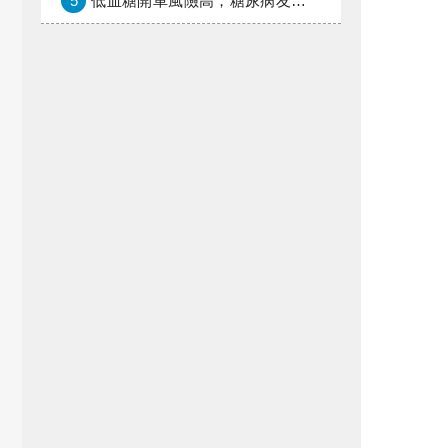
5
低血糖開車風險高，糖尿病友上路必學的安全守則