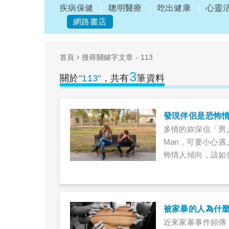
疾病保健
聰明醫療
吃出健康
心靈
網路書店
首頁
搜尋關鍵字文章 - 113
3
關於
"113"
，共有
筆資料
發現伴侶是恐怖
多情的妳深信「男
Man，可要小心
怖情人傾向，該如
便令人難以忍受。
具「控制狂」、「
外顯行為。若遇到
問題的嚴重性。
被家暴的人為什
近來家暴事件頻傳