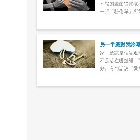
幸福的畫面從此破碎
一張「驗傷單」所
辦？ 沒有人會認
支持」功能的關係
害，而驗傷單以外
另一半總對我冷
家，應該是個靠近
不是活在暖爐裡，
好。有句話說「愛
心裡不舒服，該怎
竟該怎麼做，才能