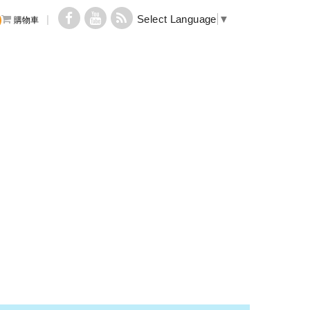
Select Language
▼
購物車