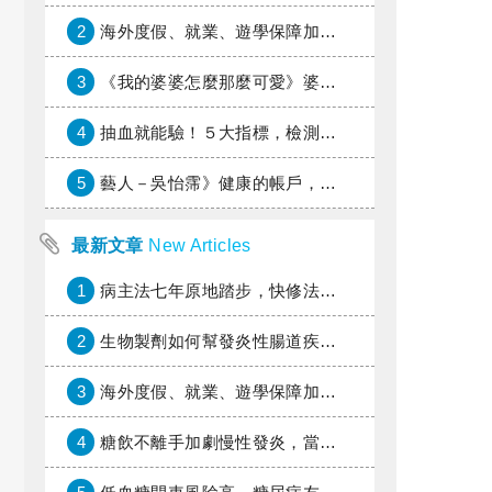
2
海外度假、就業、遊學保障加倍，富邦產險「一期逐夢」專案加碼遠距醫療與緊急救援
3
《我的婆婆怎麼那麼可愛》婆婆希望媳婦放棄領取已故兒子身故理賠金，可以這樣做嗎？
4
抽血就能驗！５大指標，檢測身體是否發炎
5
藝人－吳怡霈》健康的帳戶，年輕時別提光
最新文章
New Articles
1
病主法七年原地踏步，快修法讓病人自主決定善終
2
生物製劑如何幫發炎性腸道疾病患者抗潰瘍？治療進展與健保給付困境一次看
3
海外度假、就業、遊學保障加倍，富邦產險「一期逐夢」專案加碼遠距醫療與緊急救援
4
糖飲不離手加劇慢性發炎，當心老化與慢性病提早報到