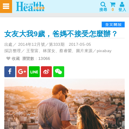
搜尋
0
登入
女友大我9歲，爸媽不接受怎麼辦？
出處／
2014年12月號／第333期
2017-05-05
採訪整理／
王聖富、林潔女、蔡睿縈、圖片來源／pixabay
收藏
瀏覽數 : 13066