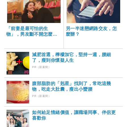
「前妻是最可怕的生
另一半迷戀網路交友，怎
物」，男友斷不開怎麼
麼辦？
辦？專家揭露攻防心戰完
勝大解析！
減肥首選，檸檬加它，堅持一週，腰細
了，瘦到你懷疑人生
PR（新素簡）
腹部脂肪的「剋星」找到了，常吃這幾
物，吃走大肚囊，瘦出小蠻腰
PR（新素簡）
如何給足情緒價值，讓職場同事、伴侶更
喜歡你