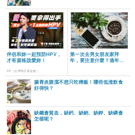
伴侶和妳一起預防HPV，
第一次去男女朋友家拜
才有資格說愛妳！
年，要注意什麼？過年傳
祝賀訊息給主管，這樣做
PR（台灣癌症基金會）
不失禮！
腸胃炎腹瀉不想只吃稀飯！哪些低渣飲食
好得快？
缺鐵會貧血，缺鈣、缺鈉、缺鉀、缺磷會
怎樣呢？