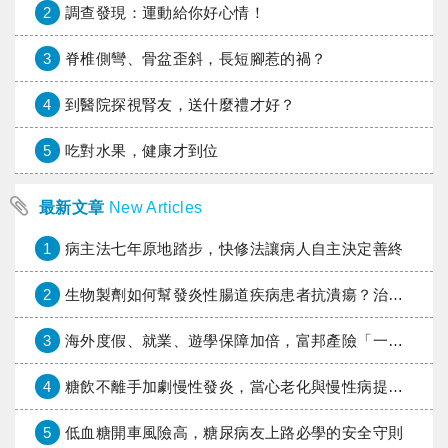
2
調查發現：運動給你好心情！
3
脊椎側彎、骨盆歪斜，長短腳惹的禍？
4
到醫院探視腎友，送什麼禮才好？
5
吃對水果，健康才到位
最新文章
New Articles
1
病主法七年原地踏步，快修法讓病人自主決定善終
2
生物製劑如何幫發炎性腸道疾病患者抗潰瘍？治療進展與健保給付困境一次看
3
海外度假、就業、遊學保障加倍，富邦產險「一期逐夢」專案加碼遠距醫療與緊急救援
4
糖飲不離手加劇慢性發炎，當心老化與慢性病提早報到
5
低血糖開車風險高，糖尿病友上路必學的安全守則