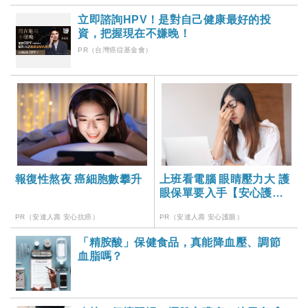
立即諮詢HPV！是對自己健康最好的投
資，把握現在不嫌晚！
PR（台灣癌症基金會）
報復性熬夜 癌細胞數攀升
上班看電腦 眼睛壓力大 護
眼保單要入手【安心護眼
定期眼睛險】
PR（安達人壽 安心抗癌）
PR（安達人壽 安心護眼）
「精胺酸」保健食品，真能降血壓、調節
血脂嗎？