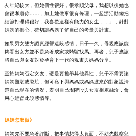
友年紀較大，但她個性很好，很孝順父母，我想以後她也
會很孝順你……，加上她做事很有條理，一起辦活動總把
細節打理得很好，我喜歡這樣有能力的女生……」，針對
媽媽的擔心，確切讓媽媽了解自己的考量與計畫。
如果男女雙方認真經營這段感情，日子一久，母親應該能
夠看出女方並不是急著成家或騎驢找馬。再者，兒子應該
將自己與女友對於孕育下一代的規畫與媽媽分享。
至於媽媽否定女友，硬是要推舉其他異性，兒子不需要讓
媽媽難堪或尷尬，但可私下與媽媽或媽媽邀來的對象說清
楚自己現在的情況，表明自己現階段與女友相處融洽，會
用心經營此段感情等。
媽媽怎麼做》
媽媽先不要急著評斷，把事情想得太負面，不妨先觀察兒