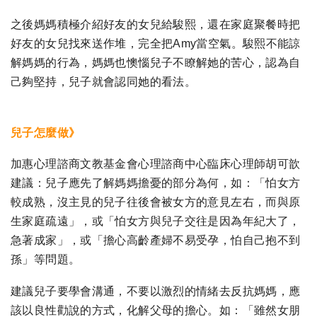
之後媽媽積極介紹好友的女兒給駿熙，還在家庭聚餐時把
好友的女兒找來送作堆，完全把Amy當空氣。駿熙不能諒
解媽媽的行為，媽媽也懊惱兒子不瞭解她的苦心，認為自
己夠堅持，兒子就會認同她的看法。
兒子怎麼做》
加惠心理諮商文教基金會心理諮商中心臨床心理師胡可歆
建議：兒子應先了解媽媽擔憂的部分為何，如：「怕女方
較成熟，沒主見的兒子往後會被女方的意見左右，而與原
生家庭疏遠」，或「怕女方與兒子交往是因為年紀大了，
急著成家」，或「擔心高齡產婦不易受孕，怕自己抱不到
孫」等問題。
建議兒子要學會溝通，不要以激烈的情緒去反抗媽媽，應
該以良性勸說的方式，化解父母的擔心。如：「雖然女朋