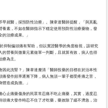
即早就醫，採預防性治療」。陳韋達醫師提醒，「與其亂
營養素，不如在醫師指示下穩定使用預防性治療藥物，發
全的治療成果。」
對於抑制偏頭痛有幫助，但以實證醫學的角度檢視，該研究
入的營養與微量元素做單一判斷，且就算有效，病人也得
治療為主。
會因此洗腎？」陳韋達釐清「醫師投藥的目標在於治本性
頭痛發作頻率逐漸下降，病人無須一輩子都受疼痛之苦，
身體造成負擔。」
擔心止痛藥傷身的民眾常忍痛不吃止痛藥，其實，過度忍
待頭痛大發作時忍不住了才吃藥，藥效除了緩不濟急，治