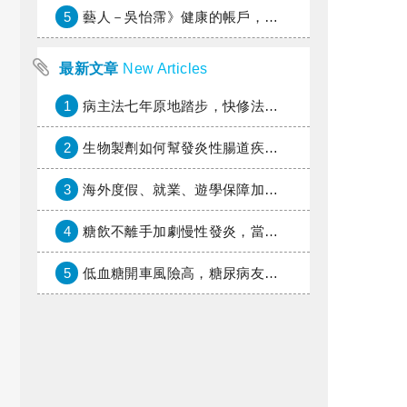
5
藝人－吳怡霈》健康的帳戶，年輕時別提光
最新文章
New Articles
1
病主法七年原地踏步，快修法讓病人自主決定善終
2
生物製劑如何幫發炎性腸道疾病患者抗潰瘍？治療進展與健保給付困境一次看
3
海外度假、就業、遊學保障加倍，富邦產險「一期逐夢」專案加碼遠距醫療與緊急救援
4
糖飲不離手加劇慢性發炎，當心老化與慢性病提早報到
5
低血糖開車風險高，糖尿病友上路必學的安全守則