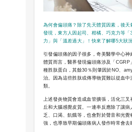
為何會偏頭痛？除了先天體質因素，後天
發現，東方人因起司、柑橘、巧克力等「
力」與「溫差過大」！快來了解哪5大狀
引發偏頭痛的因子很多，奇美醫學中心神
體質而言，醫界發現偏頭痛涉及「CGRP
種胜肽蛋白，其餘30％則肇因於NO、am
治。因為這些胜肽或傳導物質難以從血中
類。
上述發炎物質會造成血管擴張，活化三叉
丘和大腦感覺皮質。一連串反應除了讓病
乏、口渴、飢餓等，也會對於聲音和光覺
強，也導致早期偏頭痛病人發作時常會去