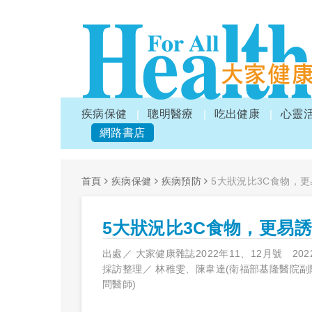
疾病保健
聰明醫療
吃出健康
心靈
網路書店
首頁
疾病保健
疾病預防
5大狀況比3C食物，
5大狀況比3C食物，更易
出處／
大家健康雜誌2022年11、12月號
202
採訪整理／
林稚雯、陳韋達(衛福部基隆醫院副
問醫師)