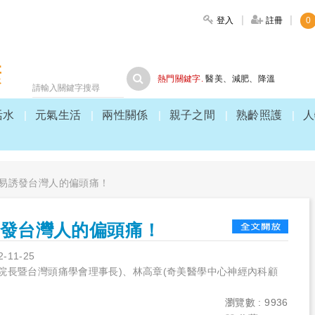
登入
註冊
0
大家健康
熱門關鍵字.
醫美
、
減肥
、
降溫
活水
元氣生活
兩性關係
親子之間
熟齡照護
人
更易誘發台灣人的偏頭痛！
誘發台灣人的偏頭痛！
2-11-25
院長暨台灣頭痛學會理事長)、林高章(奇美醫學中心神經內科顧
瀏覽數 : 9936