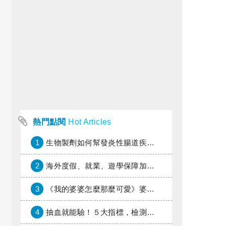
熱門點閱
Hot Articles
1
生物製劑如何幫發炎性腸道疾病患者抗潰瘍？治療進展與健保給付困境一次看
2
海外度假、就業、遊學保障加倍，富邦產險「一期逐夢」專案加碼遠距醫療與緊急救援
3
《我的婆婆怎麼那麼可愛》婆婆希望媳婦放棄領取已故兒子身故理賠金，可以這樣做嗎？
4
抽血就能驗！５大指標，檢測身體是否發炎