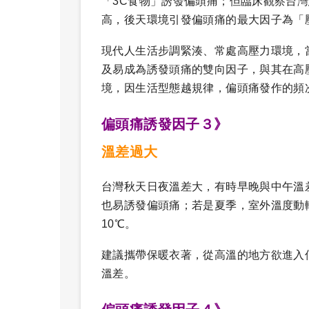
「3C食物」誘發偏頭痛；但臨床觀察台
高，後天環境引發偏頭痛的最大因子為「
現代人生活步調緊湊、常處高壓力環境，
及易成為誘發頭痛的雙向因子，與其在高
境，因生活型態越規律，偏頭痛發作的頻
偏頭痛誘發因子３》
溫差過大
台灣秋天日夜溫差大，有時早晚與中午溫
也易誘發偏頭痛；若是夏季，室外溫度動輒
10℃。
建議攜帶保暖衣著，從高溫的地方欲進入
溫差。