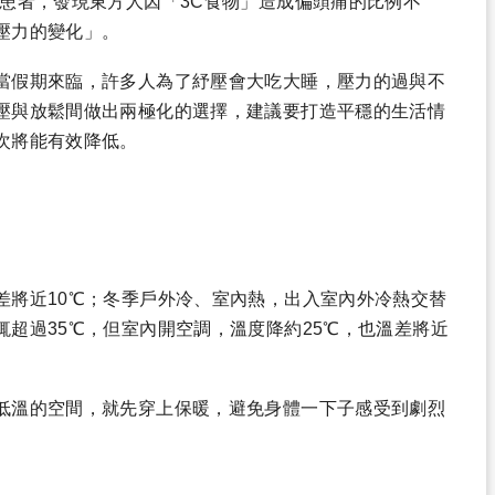
灣患者，發現東方人因「3C食物」造成偏頭痛的比例不
壓力的變化」。
當假期來臨，許多人為了紓壓會大吃大睡，壓力的過與不
壓與放鬆間做出兩極化的選擇，建議要打造平穩的生活情
次將能有效降低。
差將近10℃；冬季戶外冷、室內熱，出入室內外冷熱交替
超過35℃，但室內開空調，溫度降約25℃，也溫差將近
低溫的空間，就先穿上保暖，避免身體一下子感受到劇烈