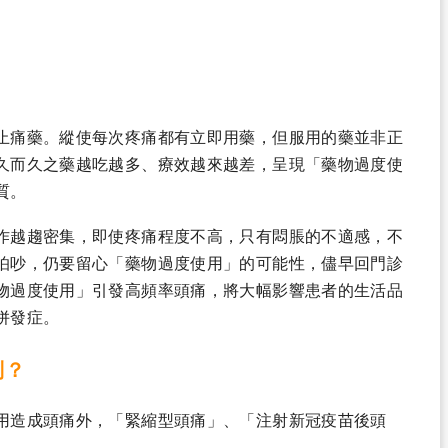
止痛藥。縱使每次疼痛都有立即用藥，但服用的藥並非正
久而久之藥越吃越多、療效越來越差，呈現「藥物過度使
質。
作越趨密集，即使疼痛程度不高，只有悶脹的不適感，不
怕吵，仍要留心「藥物過度使用」的可能性，儘早回門診
物過度使用」引發高頻率頭痛，將大幅影響患者的生活品
併發症。
別？
用造成頭痛外，「緊縮型頭痛」、「注射新冠疫苗後頭