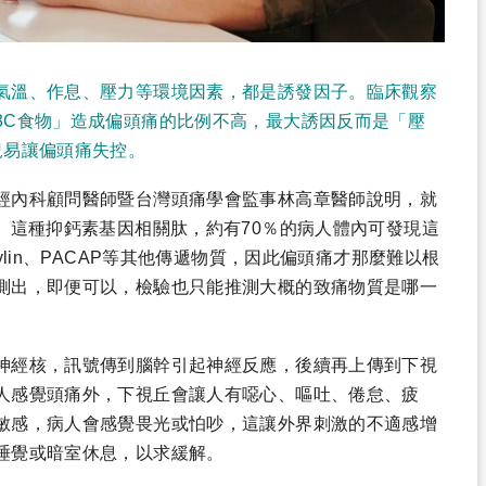
氣溫、作息、壓力等環境因素，都是誘發因子。臨床觀察
3C食物」造成偏頭痛的比例不高，最大誘因反而是「壓
況易讓偏頭痛失控。
經內科顧問醫師暨台灣頭痛學會監事林高章醫師說明，就
」這種抑鈣素基因相關肽，約有70％的病人體內可發現這
ylin、PACAP等其他傳遞物質，因此偏頭痛才那麼難以根
測出，即便可以，檢驗也只能推測大概的致痛物質是哪一
神經核，訊號傳到腦幹引起神經反應，後續再上傳到下視
人感覺頭痛外，下視丘會讓人有噁心、嘔吐、倦怠、疲
敏感，病人會感覺畏光或怕吵，這讓外界刺激的不適感增
睡覺或暗室休息，以求緩解。