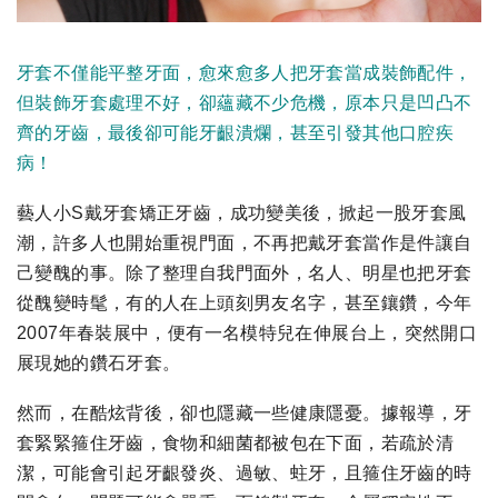
牙套不僅能平整牙面，愈來愈多人把牙套當成裝飾配件，
但裝飾牙套處理不好，卻蘊藏不少危機，原本只是凹凸不
齊的牙齒，最後卻可能牙齦潰爛，甚至引發其他口腔疾
病！
藝人小S戴牙套矯正牙齒，成功變美後，掀起一股牙套風
潮，許多人也開始重視門面，不再把戴牙套當作是件讓自
己變醜的事。除了整理自我門面外，名人、明星也把牙套
從醜變時髦，有的人在上頭刻男友名字，甚至鑲鑽，今年
2007年春裝展中，便有一名模特兒在伸展台上，突然開口
展現她的鑽石牙套。
然而，在酷炫背後，卻也隱藏一些健康隱憂。據報導，牙
套緊緊箍住牙齒，食物和細菌都被包在下面，若疏於清
潔，可能會引起牙齦發炎、過敏、蛀牙，且箍住牙齒的時