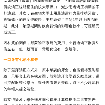
DAMON（戴蒙）的新型矯正系統，它的滑蓋設計能降低
傳統矯正線所產生的較大摩擦力，減少患者矯正初期的不
舒適感。其次，在生物力學上用最適當的力量排擠牙齒，
齒顎矯正的速度也較快，平均縮短半年到1年以上的治療
期，此外，治療期間對飲食習慣的影響也較小，可輕鬆完
成矯正。
因材質的關係，戴蒙矯正系統的費用，比普通矯正器貴8
倍左右，但一般而言，費用仍沒有一定規則。
一口牙有七彩不稀奇
除了選擇矯正方式外，原本單調的牙套，也能變得五彩繽
紛，只要套上彩色橡皮圈，就能讓牙套變得又酷又炫，還
可搭配服裝和彩妝，讓外表看來更美觀，時下不少趕流行
的年輕人趨之若鶩。
陳立愷提及，彩色橡皮圈和傳統牙套橡皮圈二者並無差