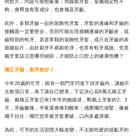
間愈久，問題可能愈嚴重；而鎳製牙套，金屬穩定性不
夠，會釋放有害成分，也會傷及牙齦。
此外，多顆牙齒一起的裝飾性牙套，牙套的邊緣和牙齒的
接觸面一定要密合，否則可能出現接觸邊緣的牙齦炎，或
齒頸部的蛀牙。若是單顆的裝飾性牙套，或只在牙齒的表
面鑲貼片，由於刷牙不易刷乾淨，也常有蛀牙風險。究竟
戴牙套該注意哪些細節，才能防止口腔上的健康危機？
矯正牙齒，愈早愈好？
今年26歲的可芳，因有一顆門牙凹進下排牙齒內，讓她不
太敢張口笑，為了讓自己變美，下定決心花8萬元矯正牙
齒。戴矯正牙套已有1年半的她描述，剛戴上牙套的2、3
天，牙齒酸痛，半夜還會痛到醒來；感覺嘴巴很緊，像被
繩子拉住；嘴巴也常被牙套磨破，口內多處潰瘍。
為此，可芳的生活習慣大幅改變，不太能吃硬的或黏牙的