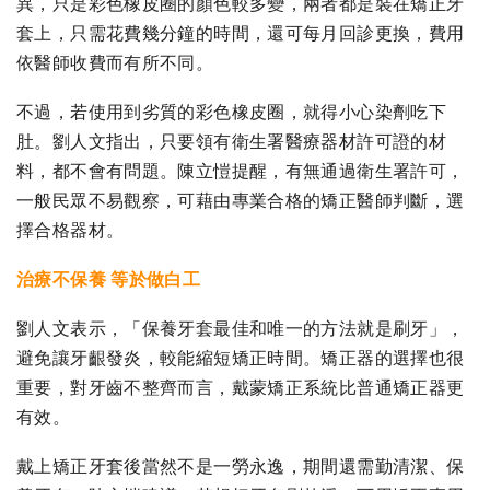
異，只是彩色橡皮圈的顏色較多變，兩者都是裝在矯正牙
套上，只需花費幾分鐘的時間，還可每月回診更換，費用
依醫師收費而有所不同。
不過，若使用到劣質的彩色橡皮圈，就得小心染劑吃下
肚。劉人文指出，只要領有衛生署醫療器材許可證的材
料，都不會有問題。陳立愷提醒，有無通過衛生署許可，
一般民眾不易觀察，可藉由專業合格的矯正醫師判斷，選
擇合格器材。
治療不保養 等於做白工
劉人文表示，「保養牙套最佳和唯一的方法就是刷牙」，
避免讓牙齦發炎，較能縮短矯正時間。矯正器的選擇也很
重要，對牙齒不整齊而言，戴蒙矯正系統比普通矯正器更
有效。
戴上矯正牙套後當然不是一勞永逸，期間還需勤清潔、保