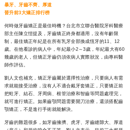
暴牙、牙齒不齊、厚道
晉升前3大矯正排行榜
何時做牙齒矯正是最佳時機？台北市立聯合醫院牙科醫療
部主任陳立愷提及，牙齒矯正終身都適用，沒有年齡限
制，最佳矯正年紀是在所有乳牙全部換成恆牙的11、12
歲。在他看診的病人中，年紀最小2～3歲，年紀最大有60
幾歲的老人，但矯正牙齒仍須依病人實際狀況，由專科醫
師作評估。
劉人文也補充，矯正牙齒屬於選擇性治療，只要病人有需
求就能接受治療，沒有人不適合戴牙套矯正，只要矯正前
把蛀牙、結石、牙周病、根管治療和智齒等問題處理完，
就可進行矯正。如果齒顎問題需要開刀治療，還須搭配齒
顎矯正，不是進行手術就能解決。
牙齒的難題很多，如牙齒擁擠、虎牙、牙齒縫隙大、厚道