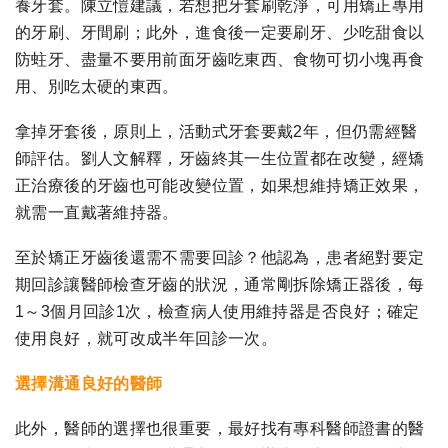
養牙套。陳立愷建議，若想把牙套刷乾淨，可用矯正專用
的牙刷、牙間刷；此外，進食後一定要刷牙、少吃甜食以
防蛀牙、盡量不要用前面牙齒吃東西、食物可切小塊再食
用、別吃太硬的東西。
拿掉牙套後，原則上，活動式牙套要戴2年，但仍需經醫
師評估。劉人文解釋，牙齒終其一生位置都在改變，經矯
正治療後的牙齒也可能改變位置，如果想維持矯正效果，
就需一直戴著維持器。
至於矯正牙齒後還需不需要回診？他認為，患者絕對要定
期回診讓醫師檢查牙齒的狀況，通常剛拆除矯正器後，每
1～3個月回診1次，檢查病人使用維持器是否良好；確定
使用良好，就可改成半年回診一次。
選擇溝通良好的醫師
此外，醫師的選擇也很重要，最好找有專科醫師證書的醫