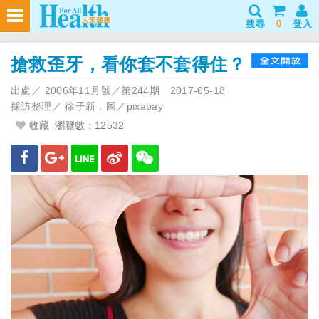
搜尋
0
登入
搶救歪牙，看你套不套得住？
出處／
2006年11月號／第244期
2017-05-18
採訪整理／
徐子新，圖／pixabay
收藏
瀏覽數 : 12532