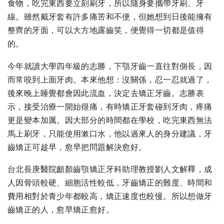
食物，吃完東西要立刻刷牙，所以隨身要攜帶牙刷、牙
線。雖然戴牙套有許多痛苦和不便，但她想到日後能擁有
整齊的牙面，可以大方地露齒笑，便覺得一切都是值得
的。
今年就讀大學四年級的志勝，下顎牙齒一直往對側長，因
而常咬到上面牙肉。本來他想：沒關係，忍一忍就過了，
後來晚上睡覺都會因此流血，決定去矯正牙齒。志勝表
示，接受治療一開始很痛，有時矯正牙套碰到牙肉，疼痛
更是變本加厲。因大部分的時間都在學校，吃完東西無法
馬上刷牙，只能使用漱口水，他以過來人的身分建議，牙
齒矯正可趁早，愈早把問題解決愈好。
台北長庚醫院顱顏齒顎矯正牙科助理教授劉人文解釋，成
人因骨頭較硬、細胞活性較低，牙齒矯正的難度、時間和
費用相對於青少年都較高，矯正速度也較慢。所以想做牙
齒矯正的人，愈早矯正愈好。