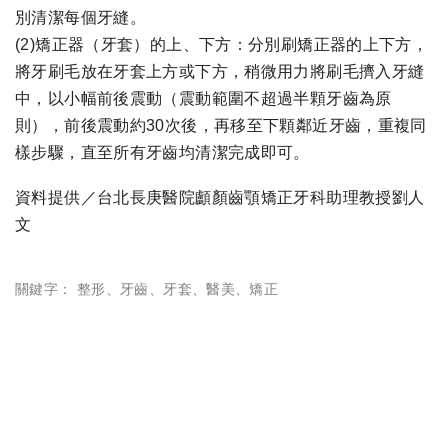
別清潔每個牙縫。
(2)矯正器（牙套）的上、下方：分別刷矯正器的上下方，
將牙刷毛放在牙套上方或下方，稍微用力將刷毛擠入牙縫
中，以小幅前後震動（震動範圍不超過半顆牙齒為原
則），前後震動約30次後，再移至下顆鄰近牙齒，重複同
樣步驟，直至所有牙齒均清潔完成即可。
資料提供／台北長庚醫院顱顏齒顎矯正牙科助理教授劉人
文
關鍵字：
整形
、
牙齒
、
牙套
、
醫美
、
矯正