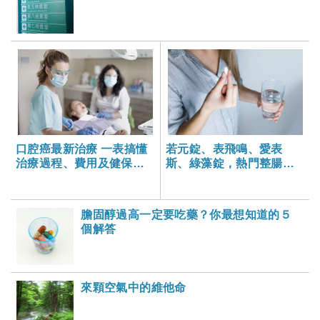
口腔癌最新治療 一表搞懂
若元錠、表飛鳴、愛表
治療過程、費用及健保狀
斯、綠藻錠，熱門整腸保
況
健品大比拚
膽固醇過高一定要吃藥？你最想知道的５
個解答
來顆空氣中的維他命