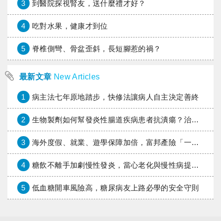
3
到醫院探視腎友，送什麼禮才好？
4
吃對水果，健康才到位
5
脊椎側彎、骨盆歪斜，長短腳惹的禍？
最新文章
New Articles
1
病主法七年原地踏步，快修法讓病人自主決定善終
2
生物製劑如何幫發炎性腸道疾病患者抗潰瘍？治療進展與健保給付困境一次看
3
海外度假、就業、遊學保障加倍，富邦產險「一期逐夢」專案加碼遠距醫療與緊急救援
4
糖飲不離手加劇慢性發炎，當心老化與慢性病提早報到
5
低血糖開車風險高，糖尿病友上路必學的安全守則