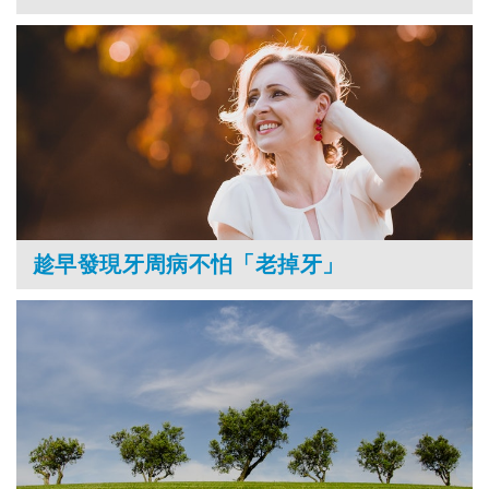
趁早發現牙周病不怕「老掉牙」