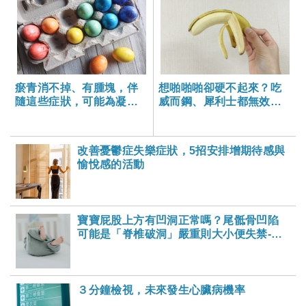
瘀青消不掉、有腫塊，伴
想啪啪啪卻硬不起來？吃
隨這些症狀，可能為凝血
威而鋼、犀利士都無效
功能異常
時，醫師建議這麼做……
改善憂鬱症失樂症狀，5招安排增期待感與
愉悅感的活動
寶寶屁股上方有凹洞正常嗎？尾骶骨凹陷
可能是「脊椎破洞」嚴重則大小便失禁-大
家健康雜誌
３分鐘檢視，未來發生心臟病機率