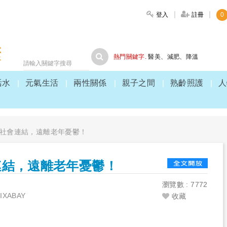
登入
註冊
0
大家健康
熱門關鍵字.
醫美
、
減肥
、
降溫
活水
元氣生活
兩性關係
親子之間
熟齡照護
人
社會連結，遠離老年憂鬱！
連結，遠離老年憂鬱！
瀏覽數 : 7772
XABAY
收藏