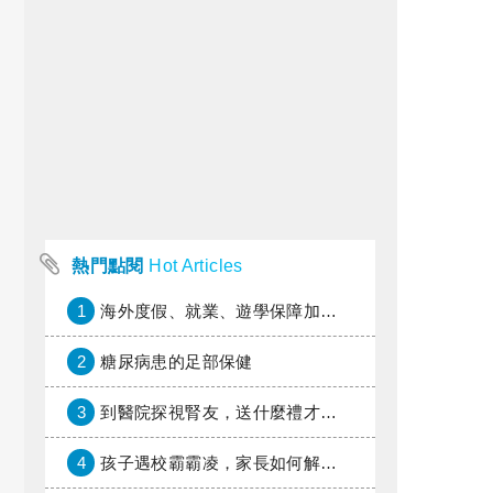
熱門點閱
Hot Articles
1
海外度假、就業、遊學保障加倍，富邦產險「一期逐夢」專案加碼遠距醫療與緊急救援
2
糖尿病患的足部保健
3
到醫院探視腎友，送什麼禮才好？
4
孩子遇校霸霸凌，家長如何解圍？