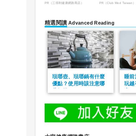
PR（三得利健康網路商店）
PR（Club Med Taiwan）
精選閱讀
Advanced Reading
琺瑯壺、琺瑯鍋有什麼
睡前
優點？使用時該注意哪
玩越
些細節？
事？