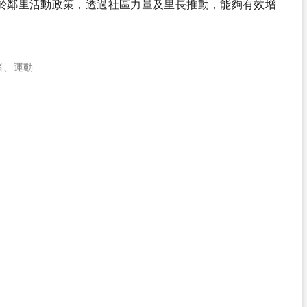
於鄰里活動政策，透過社區力量及里長推動，能夠有效增
者
、
運動