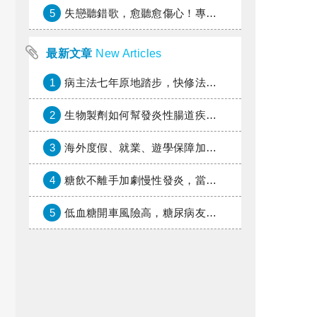
5
失戀聽錯歌，愈聽愈傷心！專家教你挑對療傷情歌
最新文章
New Articles
1
病主法七年原地踏步，快修法讓病人自主決定善終
2
生物製劑如何幫發炎性腸道疾病患者抗潰瘍？治療進展與健保給付困境一次看
3
海外度假、就業、遊學保障加倍，富邦產險「一期逐夢」專案加碼遠距醫療與緊急救援
4
糖飲不離手加劇慢性發炎，當心老化與慢性病提早報到
5
低血糖開車風險高，糖尿病友上路必學的安全守則