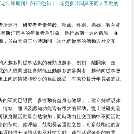
於《老年學期刊》的研究指出，花更多時間與不同人互動的
。
者所進行，研究者考量年齡、種族、性別、婚姻、教育和
住在奧斯汀市區的年長者為對象，進行為期一週的觀察，並
備，於白天每三小時詢問一次他們從事的活動與社交互
的人越多則從事活動的種類也越多，例如：離開家、走
識的人或周邊社會關係互動越多的參與者，越傾向從事更
更正向的情緒和較少的負面感受，有助於提升年長者的認
去的研究已證實「多運動有益身心健康」，建立持續規律
、情緒、睡眠及認知功能皆有很大的幫助。從上述研究發
可讓身體活動量自然增加，同時藉由社交互動中不同活動
步的幫助。他呼籲，鼓勵長者運動之餘，可多鼓勵他們參
趣還能提升身體活動及社交互動，達到活躍老化的效果。