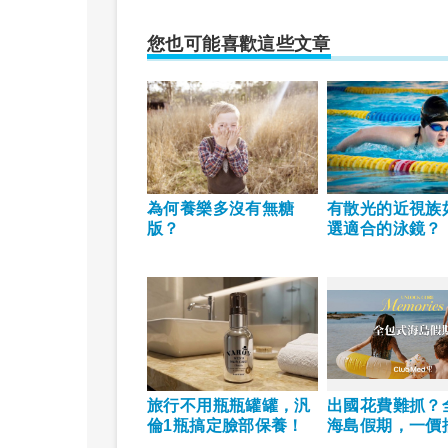
您也可能喜歡這些文章
為何養樂多沒有無糖
有散光的近視族
版？
選適合的泳鏡？
旅行不用瓶瓶罐罐，汎
出國花費難抓？
倫1瓶搞定臉部保養！
海島假期，一價
宿玩樂，省錢更