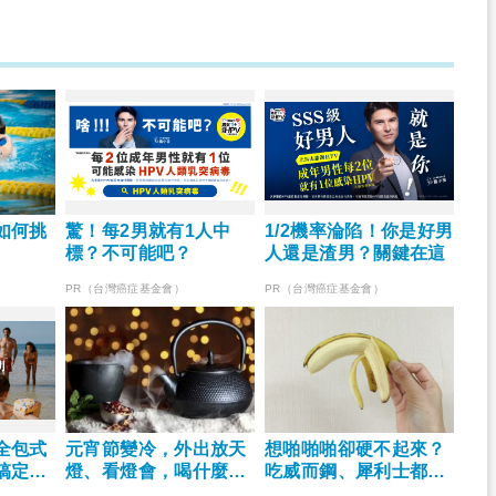
如何挑
驚！每2男就有1人中
1/2機率淪陷！你是好男
標？不可能吧？
人還是渣男？關鍵在這
PR（台灣癌症基金會）
PR（台灣癌症基金會）
全包式
元宵節變冷，外出放天
想啪啪啪卻硬不起來？
搞定食
燈、看燈會，喝什麼熱
吃威而鋼、犀利士都無
省心！
飲才祛寒？
效時，醫師建議這麼