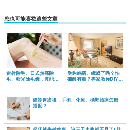
您也可能喜歡這些文章
雷射除毛、日式無痛除
受夠螞蟻、蟑螂了嗎？怕
毛、藍光除毛儀，真能永
硼酸有毒？專家教你DIY環
久除毛嗎？
保除蟲，快學下來！
確診胃癌後，手術、化療、標靶治療怎麼
搭配？
起床就先做件事，沒三天小腹就不見了! 肚