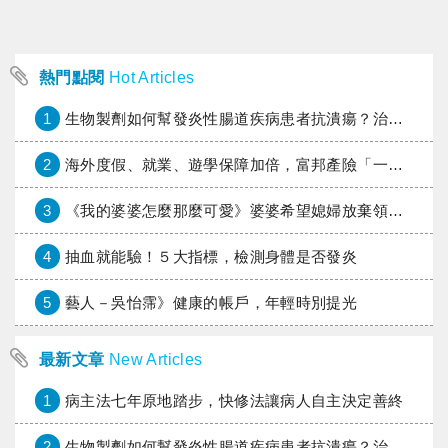
熱門點閱
Hot Articles
1
生物製劑如何幫發炎性腸道疾病患者抗潰瘍？治療進展與健保給付困境一次看
2
海外度假、就業、遊學保障加倍，富邦產險「一期逐夢」專案加碼遠距醫療與緊急救援
3
《我的婆婆怎麼那麼可愛》婆婆希望媳婦放棄領取已故兒子身故理賠金，可以這樣做嗎？
4
抽血就能驗！５大指標，檢測身體是否發炎
5
藝人－吳怡霈》健康的帳戶，年輕時別提光
最新文章
New Articles
1
病主法七年原地踏步，快修法讓病人自主決定善終
2
生物製劑如何幫發炎性腸道疾病患者抗潰瘍？治療進展與健保給付困境一次看