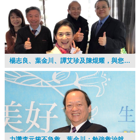
楊志良、葉金川、譚艾珍及陳焜耀，與您分享《幸福樂齡》！
力讚李元簇不急救，葉金川：勉強救治就是凌遲