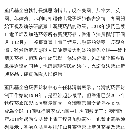
董氏基金會執行長姚思遠指出，現在美國、加拿大、英
國、菲律賓、比利時相繼傳出電子煙肺傷害疫情，各國開
始正視及紛紛研議禁止新興菸品的政策。2018年澳門已禁
止電子煙及加熱菸等所有新興菸品，香港立法局擬訂下個
月（12月），將審查禁止電子煙及加熱菸的法案，反觀台
灣，雖然政府表態以人民健康最大利益的優先立場──禁止
新興菸品，但現在忙於選舉，修法停滯，姚思遠呼籲各政
黨拚選舉的同時，也應展現愛民的決心，允諾修法禁止新
興菸品，確實保障人民健康！
董氏基金會菸害防制中心主任林清麗表示，台灣的菸害防
制工作始於1984年，是亞洲起步最早。但香港已於2017年
執行菸盒印製85％警示圖文，台灣警示圖文還停在35％，
成為全球118個執行國家或地區中排名倒數第三；澳門政
府2018年起除立法禁止電子煙及加熱菸外，也禁止菸品陳
列展示，香港立法局亦排訂12月審查禁止新興菸品及禁止