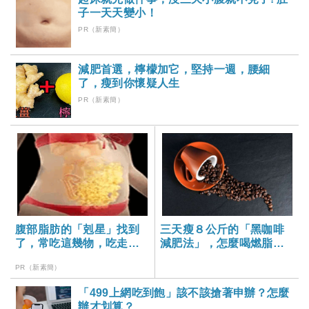
子一天天變小！
PR（新素簡）
減肥首選，檸檬加它，堅持一週，腰細
了，瘦到你懷疑人生
PR（新素簡）
腹部脂肪的「剋星」找到
三天瘦８公斤的「黑咖啡
了，常吃這幾物，吃走大
減肥法」，怎麼喝燃脂效
肚囊，瘦出小蠻腰
果更好？
PR（新素簡）
「499上網吃到飽」該不該搶著申辦？怎麼
辦才划算？