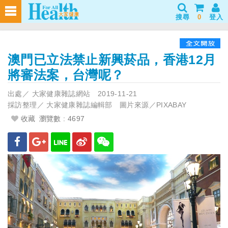
搜尋
0
登入
澳門已立法禁止新興菸品，香港12月
將審法案，台灣呢？
出處／
大家健康雜誌網站
2019-11-21
採訪整理／
大家健康雜誌編輯部 圖片來源／PIXABAY
收藏
瀏覽數 : 4697