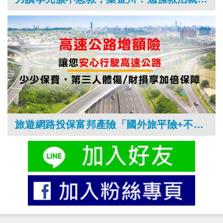
旅遊網路投保富邦產險「國外旅平險+不便險」、「國道增額險+拖吊險」添保障並抽好禮