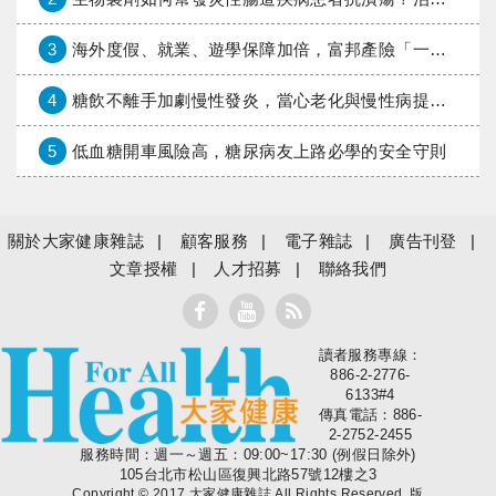
3
海外度假、就業、遊學保障加倍，富邦產險「一期逐夢」專案加碼遠距醫療與緊急救援
4
糖飲不離手加劇慢性發炎，當心老化與慢性病提早報到
5
低血糖開車風險高，糖尿病友上路必學的安全守則
關於大家健康雜誌
顧客服務
電子雜誌
廣告刊登
文章授權
人才招募
聯絡我們
讀者服務專線：
大家健康
886-2-2776-
6133#4
傳真電話：886-
2-2752-2455
服務時間：週一～週五：09:00~17:30 (例假日除外)
105台北市松山區復興北路57號12樓之3
Copyright © 2017 大家健康雜誌 All Rights Reserved. 版