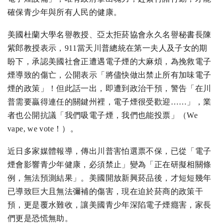
確保青少年與所有人民的健康。
美國杜蘭大學名譽教授、亞太拒菸協會永久名譽秘書長陳
紫郎教授表示，911當天川普總統在第一夫人及子女的期
盼下，承認美國社會正遭遇電子煙的大麻煩，為挽救電子
煙導致的傷亡，公開表示「將儘快做出禁止所有加味電子
煙的政策」！但此話一出，即遭到政治干預，警告「在川
普需要贏得連任的關鍵州裡，電子煙很受歡迎……」，業
者也公開抗議「我們吸電子煙，我們也能投票」（We
vape, we vote！）。
近日多家媒體報導，傳出川普害怕選票不保，已從「電子
煙會影響青少年健康，必須禁止」變為「正在研擬相關條
例，無法預測結果」。美國開放新興菸品後，才短短幾年
已導致巨大且無法彌補的傷害，現在迫於菸商的政策干
預，更是覆水難收，讓美國青少年深陷電子煙癮害，家長
們更是恐慌無助。