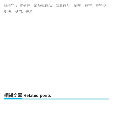
關鍵字：
電子煙
、
加熱式菸品
、
新興菸品
、
抽菸
、
菸害
、
菸害防
制法
、
澳門
、
香港
相關文章
Related posts