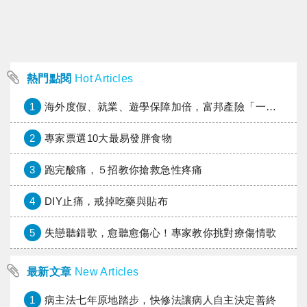
熱門點閱
Hot Articles
1
海外度假、就業、遊學保障加倍，富邦產險「一期逐夢」專案加碼遠距醫療與緊急救援
2
專家票選10大最易發胖食物
3
跑完酸痛，５招教你搶救急性疼痛
4
DIY止痛，戒掉吃藥與貼布
5
失戀聽錯歌，愈聽愈傷心！專家教你挑對療傷情歌
最新文章
New Articles
1
病主法七年原地踏步，快修法讓病人自主決定善終