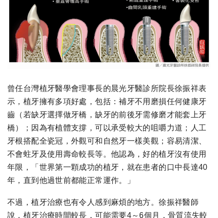
曾任台灣植牙醫學會理事長的晨光牙醫診所院長徐振祥表
示，植牙擁有多項好處，包括：補牙不用磨損任何健康牙
齒（若缺牙選擇做牙橋，缺牙的前後牙需修磨才能套上牙
橋）；因為有植體支撐，可以承受較大的咀嚼力道；人工
牙根搭配全瓷冠，外觀可和自然牙一樣美觀；容易清潔、
不會蛀牙及使用壽命較長等。他認為，好的植牙沒有使用
年限，「世界第一顆成功的植牙，就在患者的口中長達40
年，直到他過世前都能正常運作。」
不過，植牙治療也有令人感到麻煩的地方。徐振祥醫師
說，植牙治療時間較長，可能需要4～6個月，骨質流失較