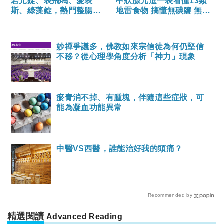
若元錠、表飛鳴、愛表
甲狀腺亢進一表看懂13類
斯、綠藻錠，熱門整腸保
地雷食物 搞懂無碘鹽 無碘
健品大比拚
醬油哪裡買？
妙禪爭議多，佛教如來宗信徒為何仍堅信
不移？從心理學角度分析「神力」現象
瘀青消不掉、有腫塊，伴隨這些症狀，可
能為凝血功能異常
中醫VS西醫，誰能治好我的頭痛？
Recommended by
精選閱讀
Advanced Reading