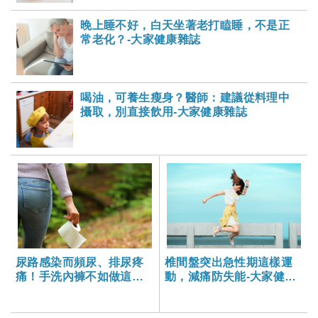
晚上睡不好，白天坐著老打瞌睡，不是正
常老化？-大家健康雜誌
喝油，可養生瘦身？醫師：建議從料理中
攝取，別直接飲用-大家健康雜誌
尿路感染而頻尿、排尿疼
椎間盤突出急性期這樣運
痛！手洗內褲不如做這些
動，減痛防失能-大家健康
事防復發
雜誌