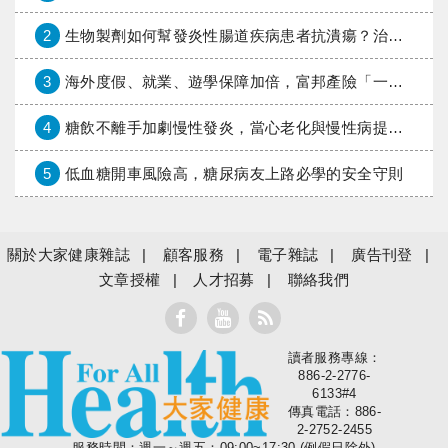
2
生物製劑如何幫發炎性腸道疾病患者抗潰瘍？治療進展與健保給付困境一次看
3
海外度假、就業、遊學保障加倍，富邦產險「一期逐夢」專案加碼遠距醫療與緊急救援
4
糖飲不離手加劇慢性發炎，當心老化與慢性病提早報到
5
低血糖開車風險高，糖尿病友上路必學的安全守則
關於大家健康雜誌
顧客服務
電子雜誌
廣告刊登
文章授權
人才招募
聯絡我們
讀者服務專線：
大家健康
886-2-2776-
6133#4
傳真電話：886-
2-2752-2455
服務時間：週一～週五：09:00~17:30 (例假日除外)