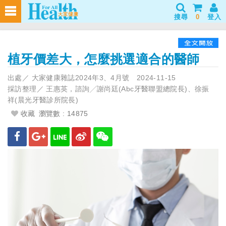
搜尋
0
登入
植牙價差大，怎麼挑選適合的醫師
出處／
大家健康雜誌2024年3、4月號
2024-11-15
採訪整理／
王惠英，諮詢╱謝尚廷(Abc牙醫聯盟總院長)、徐振
祥(晨光牙醫診所院長)
收藏
瀏覽數 : 14875