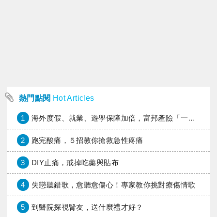
熱門點閱
Hot Articles
1
海外度假、就業、遊學保障加倍，富邦產險「一期逐夢」專案加碼遠距醫療與緊急救援
2
跑完酸痛，５招教你搶救急性疼痛
3
DIY止痛，戒掉吃藥與貼布
4
失戀聽錯歌，愈聽愈傷心！專家教你挑對療傷情歌
5
到醫院探視腎友，送什麼禮才好？