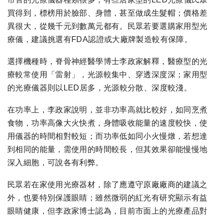
買得到，標榜用於臉部、身體，甚至做成生髮帽；價格差
異很大，從幾千元到數萬元都有。民眾若要選購家用型光
療儀，建議挑選有FDA認證或大廠牌製造較有保障。
選擇機種時，脊骨神經醫學博士李政家解釋，醫療型的光
療較常使用「雷射」，光源較集中、穿透深度深；家用型
的光療儀器則以LED居多，光源較分散、深度較淺。
在功率上，李政家說明，並非功率高就比較好，如同烹煮
食物，功率高像大火快煮，身體吸收能量的速度較快，使
用儀器的時間相對較短；而功率低如同小火慢燉，若想達
到相同的能量，需使用的時間較長，但其效果卻能慢慢地
深入細胞，可說各有利弊。
民眾若在家使用光療器材，除了應遵守原廠廠商的建議之
外，也要特別保護眼睛；雖然微弱的紅光有研究顯示有益
眼睛健康，但李政家博士認為，目前市面上的光療產品對