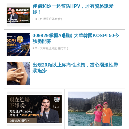
伴侶和妳一起預防HPV，才有資格說愛
妳！
PR（台灣癌症基金會）
009829掌握AI關鍵 大華韓國KOSPI 50今
強勢開募
PR（大華銀全能行銷方案）
出現20顆以上疼痛性水皰，當心瀰漫性帶
狀疱疹