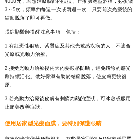
4000元，若想治療臉部的痘痘、丘疹膿泡型酒糟，必須做
3～5次，頻率約每週一次或兩週一次，只要前次光療後的
結痂脫落了即可再做。
張綜顯醫師提醒注意事項，包括：
1.有紅斑性狼瘡、紫質症及其他光敏感疾病的人，不適合
光療或光動力治療。
2.接受光動力治療後兩天內要嚴格防晒，避免殘餘的感光
劑持續活化。做好保濕有助於結痂脫落，使皮膚更快復
原。
3.若光動力治療後皮膚有刺痛灼熱的症狀，可冰敷或服用
止痛藥改善症狀。
使用居家型光療面膜，要特別保護眼睛
市售的光療儀器種類很多，有些居家型的LED光療儀民眾