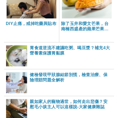
DIY止痛，戒掉吃藥與貼布
除了玉井和愛文芒果，台
南楠西盛產的蘋果芒果也
很甜！
胃食道逆流不建議吃粥、喝豆漿？補充4大
營養素保護胃黏膜
健檢發現甲狀腺結節別慌，檢查治療、保
險理賠問題全解析
親如家人的寵物過世，如何走出悲傷？安
慰毛小孩主人可以這樣說-大家健康雜誌