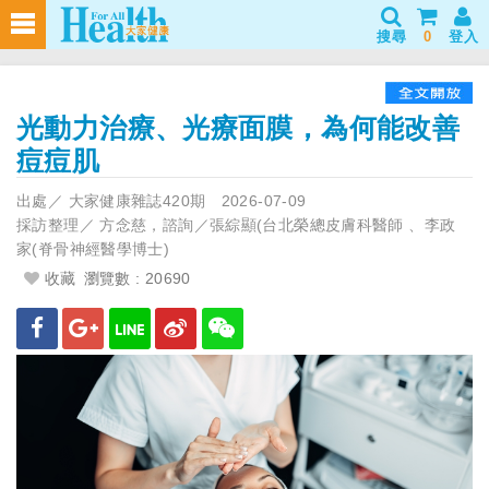
搜尋
0
登入
光動力治療、光療面膜，為何能改善
痘痘肌
出處／
大家健康雜誌420期
2026-07-09
採訪整理／
方念慈，諮詢／張綜顯(台北榮總皮膚科醫師 、李政
家(脊骨神經醫學博士)
收藏
瀏覽數 : 20690