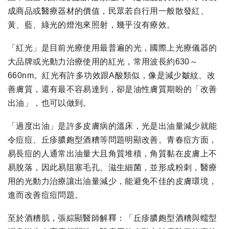
成商品或醫療器材的價值，民眾若自行用一般散發紅、
黃、藍、綠光的燈泡來照射，幾乎沒有療效。
「紅光」是目前光療使用最普遍的光，國際上光療儀器的
大品牌或光動力治療使用的紅光，常用波長約630～
660nm。紅光有許多功效跟A酸類似，像是減少皺紋、改
善膚質，還有最不容易達到，卻是油性膚質期盼的「改善
出油」，也可以做到。
「過度出油」是許多皮膚病的溫床，光是出油量減少就能
令痘痘、丘疹膿皰型酒糟等問題明顯改善。青春痘方面，
易長痘的人通常出油量大且角質堆積，角質黏在皮膚上不
易脫落，因此易阻塞毛孔、滋生細菌，並形成粉刺，醫療
用的光動力治療讓出油量減少，能避免不佳的皮膚環境，
進而改善痘痘問題。
至於酒糟肌，張綜顯醫師解釋：「丘疹膿皰型酒糟與蠕型