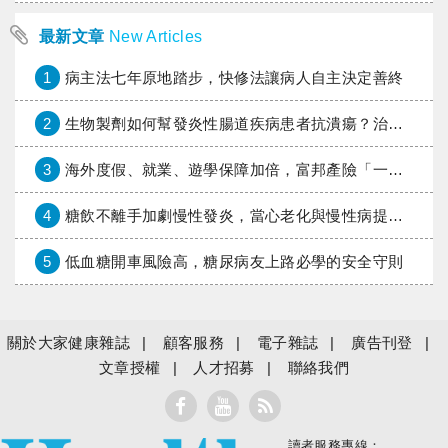
最新文章
New Articles
1
病主法七年原地踏步，快修法讓病人自主決定善終
2
生物製劑如何幫發炎性腸道疾病患者抗潰瘍？治療進展與健保給付困境一次看
3
海外度假、就業、遊學保障加倍，富邦產險「一期逐夢」專案加碼遠距醫療與緊急救援
4
糖飲不離手加劇慢性發炎，當心老化與慢性病提早報到
5
低血糖開車風險高，糖尿病友上路必學的安全守則
關於大家健康雜誌
顧客服務
電子雜誌
廣告刊登
文章授權
人才招募
聯絡我們
讀者服務專線：