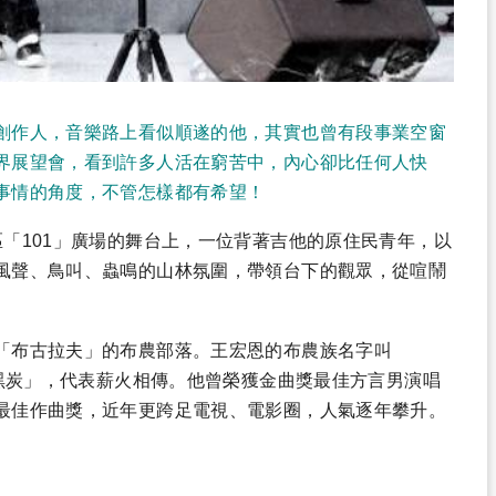
創作人，音樂路上看似順遂的他，其實也曾有段事業空窗
界展望會，看到許多人活在窮苦中，內心卻比任何人快
事情的角度，不管怎樣都有希望！
「101」廣場的舞台上，一位背著吉他的原住民青年，以
風聲、鳥叫、蟲鳴的山林氛圍，帶領台下的觀眾，從喧鬧
「布古拉夫」的布農部落。王宏恩的布農族名字叫
「黑炭」，代表薪火相傳。他曾榮獲金曲獎最佳方言男演唱
最佳作曲獎，近年更跨足電視、電影圈，人氣逐年攀升。