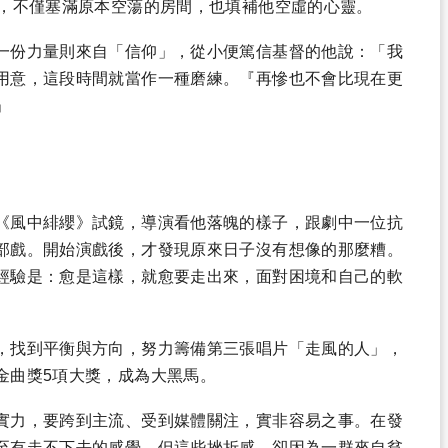
伴，不僅塞滿原本空蕩的房間，也填補他空虛的心靈。
一份力量則來自「信仰」，從小便篤信基督的他說：「我
用意，這段時間就當作一種磨練。『再慘也不會比現在更
」
《風中緋纓》試鏡，導演看他落魄的樣子，跟劇中一位抗
部戲。開始演戲後，才發現原來日子沒有想像的那麼糟。
經驗是：愈是這樣，就愈要走出來，面對困境和自己的軟
，找到平衡與方向，努力籌備第三張唱片「走風的人」，
金曲獎5項大獎，成為大黑馬。
實力，要跨到主流、受到媒體關注，實非容易之事。在發
至有走不下去的感覺。但這些挫折感，卻因為一群來自貧