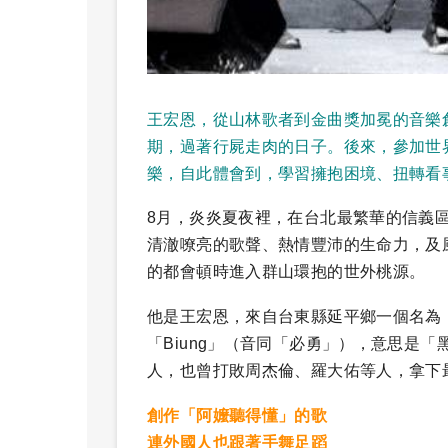
王宏恩，從山林歌者到金曲獎加冕的音樂
期，過著行屍走肉的日子。後來，參加世
樂，自此體會到，學習擁抱困境、扭轉看
8月，炎炎夏夜裡，在台北最繁華的信義區
清澈嘹亮的歌聲、熱情豐沛的生命力，及
的都會頓時進入群山環抱的世外桃源。
他是王宏恩，來自台東縣延平鄉一個名為
「Biung」（音同「必勇」），意思是
人，也曾打敗周杰倫、羅大佑等人，拿下
創作「阿嬤聽得懂」的歌
連外國人也跟著手舞足蹈