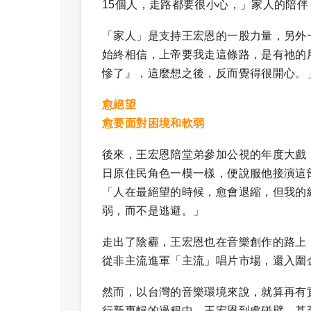
15個人，走路都要很小心，」家人的陪
「家人」是支持王宏恩的一股力量，另外
始終相信，上帝要我走這條路，是有祂的
慘了』，這麼想之後，反而覺得很開心。
愈絕望
愈要面對困境和軟弱
後來，王宏恩陪堂弟參加公視的年度大戲
日原住民角色一模一樣，便說服他接演這
「人在最絕望的時候，愈會退縮，但我的
弱，而不是逃避。」
走出了陰霾，王宏恩也在音樂創作的路上
從非主流進軍「主流」唱片市場，還入圍
然而，以台灣的音樂環境來說，就算再有
行新專輯的過程中，王宏恩到處碰壁，甚