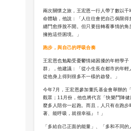
兩次關懷之旅，王宏恩一行人帶了數以千
命體驗，他說：「人往往會把自己侷限得
纏鬥愈掙脫不開。但只要扭轉看事情的角
擁抱這些困境。」
跑步，與自己的呼吸合奏
王宏恩也勉勵受憂鬱情緒困擾的年輕學子
群」，他建議：「從小生長在都市的年輕
從他身上得到很多不一樣的啟發。」
今年7月，王宏恩參加董氏基金會舉辦的
觀眾；11月份，他也將代言「快樂鬥陣
麼多人陪你一起跑。而且，人只有在跑步
著、能呼吸，就很幸福』！」
「多給自己正面的能量」、「多和不同的