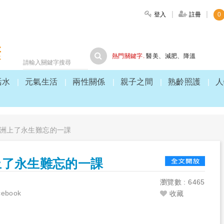
登入
註冊
0
大家健康
熱門關鍵字.
醫美
、
減肥
、
降溫
活水
元氣生活
兩性關係
親子之間
熟齡照護
人
洲上了永生難忘的一課
上了永生難忘的一課
1
瀏覽數 : 6465
book
收藏