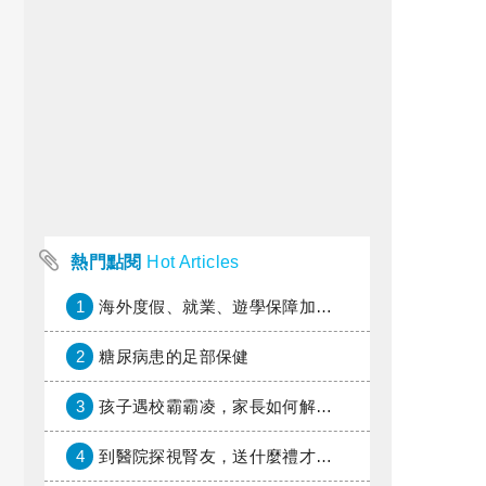
熱門點閱
Hot Articles
1
海外度假、就業、遊學保障加倍，富邦產險「一期逐夢」專案加碼遠距醫療與緊急救援
2
糖尿病患的足部保健
3
孩子遇校霸霸凌，家長如何解圍？
4
到醫院探視腎友，送什麼禮才好？