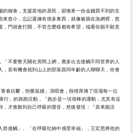
噸的糧食，支援當地的居民，卻換來一份金錢買不到的生
愈來愈小，忘記還擁有很多東西，就像被困在漁網裡，愈
度，門就會打開，不管怎麼樣都有希望，端看你願不願意
，「不要整天關在房間上網，應多出去接觸不同世界的人
人，若有機會就到山上的部落跟同年齡的人聊聊天，你會
「青春抗鬱，快樂延續」演唱會，熱情席捲了現場每一位
健康行」的路跑活動，「跑步是一項很棒的運動，尤其有這
時，才會聽到自己呼吸的聲音，然後發現：『原來能活
人群接觸」、「在呼吸吐納中感受幸福」，王宏恩將他的