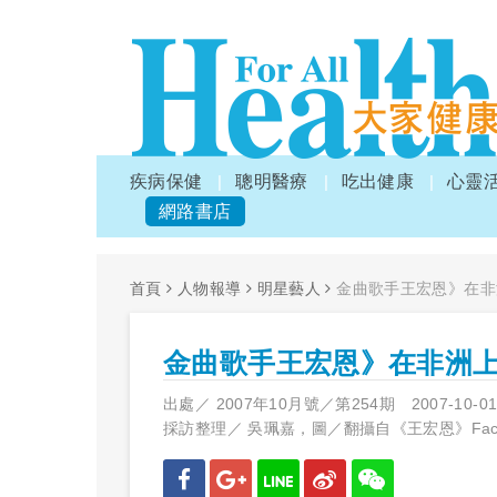
疾病保健
聰明醫療
吃出健康
心靈
網路書店
首頁
人物報導
明星藝人
金曲歌手王宏恩》在非
金曲歌手王宏恩》在非洲
出處／
2007年10月號／第254期
2007-10-0
採訪整理／
吳珮嘉，圖／翻攝自《王宏恩》Face