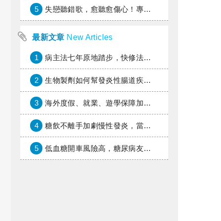
5
失戀聽錯歌，愈聽愈傷心！專家教你挑對療傷情歌
最新文章
New Articles
1
病主法七年原地踏步，快修法讓病人自主決定善終
2
生物製劑如何幫發炎性腸道疾病患者抗潰瘍？治療進展與健保給付困境一次看
3
海外度假、就業、遊學保障加倍，富邦產險「一期逐夢」專案加碼遠距醫療與緊急救援
4
糖飲不離手加劇慢性發炎，當心老化與慢性病提早報到
5
低血糖開車風險高，糖尿病友上路必學的安全守則