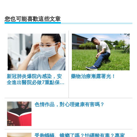
您也可能喜歡這些文章
新冠肺炎爆院內感染，安
藥物治療漸露署光！
全進出醫院必做7重點保護
自己和家人
色情作品，對心理健康有害嗎？
受夠螞蟻、蟑螂了嗎？怕硼酸有毒？專家