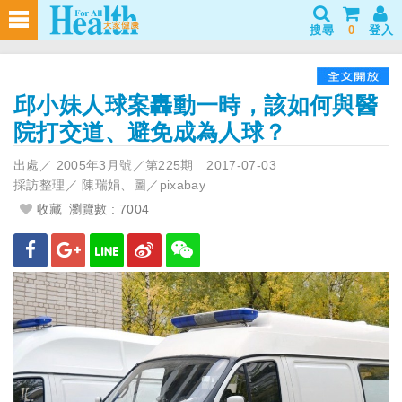
搜尋
0
登入
邱小妹人球案轟動一時，該如何與醫
院打交道、避免成為人球？
出處／
2005年3月號／第225期
2017-07-03
採訪整理／
陳瑞娟、圖／pixabay
收藏
瀏覽數 : 7004