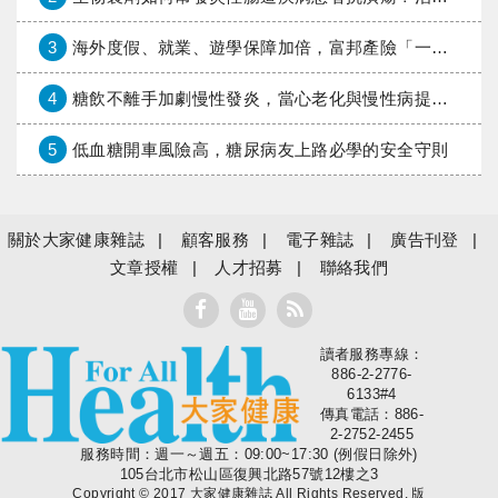
3
海外度假、就業、遊學保障加倍，富邦產險「一期逐夢」專案加碼遠距醫療與緊急救援
4
糖飲不離手加劇慢性發炎，當心老化與慢性病提早報到
5
低血糖開車風險高，糖尿病友上路必學的安全守則
關於大家健康雜誌
顧客服務
電子雜誌
廣告刊登
文章授權
人才招募
聯絡我們
讀者服務專線：
大家健康
886-2-2776-
6133#4
傳真電話：886-
2-2752-2455
服務時間：週一～週五：09:00~17:30 (例假日除外)
105台北市松山區復興北路57號12樓之3
Copyright © 2017 大家健康雜誌 All Rights Reserved. 版