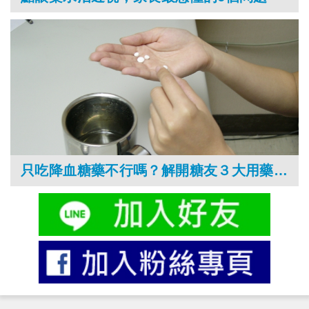
只吃降血糖藥不行嗎？解開糖友３大用藥疑惑