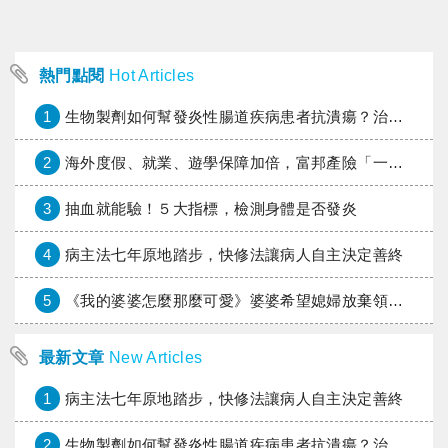
熱門點閱
Hot Articles
1
生物製劑如何幫發炎性腸道疾病患者抗潰瘍？治療進展與健保給付困境一次看
2
海外度假、就業、遊學保障加倍，富邦產險「一期逐夢」專案加碼遠距醫療與緊急救援
3
抽血就能驗！５大指標，檢測身體是否發炎
4
病主法七年原地踏步，快修法讓病人自主決定善終
5
《我的婆婆怎麼那麼可愛》婆婆希望媳婦放棄領取已故兒子身故理賠金，可以這樣做嗎？
最新文章
New Articles
1
病主法七年原地踏步，快修法讓病人自主決定善終
2
生物製劑如何幫發炎性腸道疾病患者抗潰瘍？治療進展與健保給付困境一次看