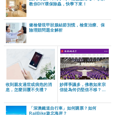
教你DIY環保除蟲，快學下來！
健檢發現甲狀腺結節別慌，檢查治療、保
險理賠問題全解析
收到親友過世或病危的消
妙禪爭議多，佛教如來宗
息，怎麼回覆不失禮？
信徒為何仍堅信不移？從
心理學角度分析「神力」
現象
「深澳鐵道自行車」如何購票？如何
RailBike遊北海岸？