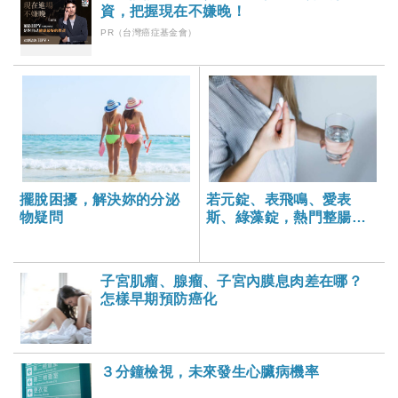
資，把握現在不嫌晚！
PR（台灣癌症基金會）
擺脫困擾，解決妳的分泌
若元錠、表飛鳴、愛表
物疑問
斯、綠藻錠，熱門整腸保
健品大比拚
子宮肌瘤、腺瘤、子宮內膜息肉差在哪？
怎樣早期預防癌化
３分鐘檢視，未來發生心臟病機率