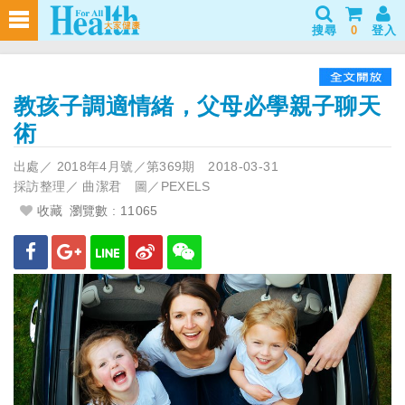
搜尋
0
登入
教孩子調適情緒，父母必學親子聊天
術
出處／
2018年4月號／第369期
2018-03-31
採訪整理／
曲潔君 圖／PEXELS
收藏
瀏覽數 : 11065