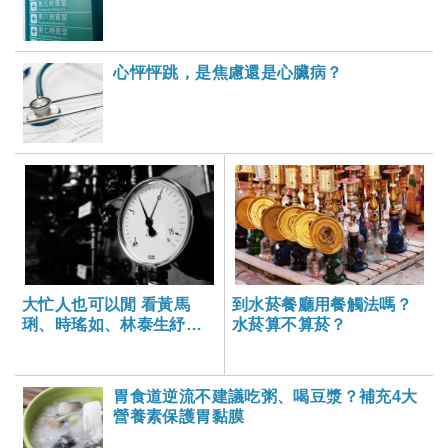
心怦怦跳，是焦慮還是心臟病？
大忙人也可以閒 看黃馬
到水菸餐廳用餐觸法嗎？
琍、時瑤如、林泰生紓壓
水菸算不算菸？
祕密
胃食道逆流不建議吃粥、喝豆漿？補充4大
營養素保護胃黏膜