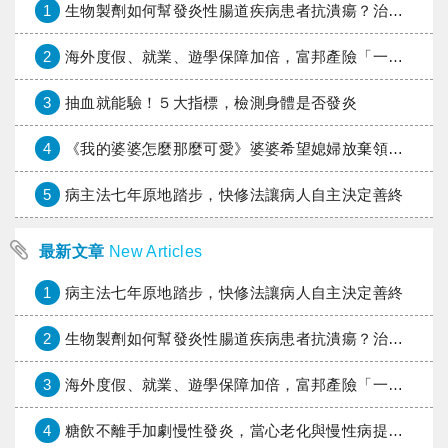
1
生物製劑如何幫發炎性腸道疾病患者抗潰瘍？治療進展與健保給付困境一次看
2
海外度假、就業、遊學保障加倍，富邦產險「一期逐夢」專案加碼遠距醫療與緊急救援
3
抽血就能驗！５大指標，檢測身體是否發炎
4
《我的婆婆怎麼那麼可愛》婆婆希望媳婦放棄領取已故兒子身故理賠金，可以這樣做嗎？
5
病主法七年原地踏步，快修法讓病人自主決定善終
最新文章
New Articles
1
病主法七年原地踏步，快修法讓病人自主決定善終
2
生物製劑如何幫發炎性腸道疾病患者抗潰瘍？治療進展與健保給付困境一次看
3
海外度假、就業、遊學保障加倍，富邦產險「一期逐夢」專案加碼遠距醫療與緊急救援
4
糖飲不離手加劇慢性發炎，當心老化與慢性病提早報到