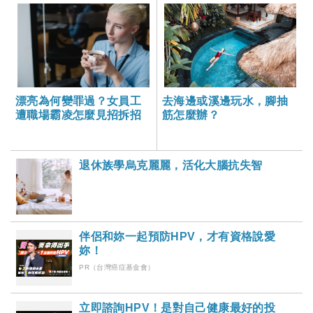
漂亮為何變罪過？女員工
去海邊或溪邊玩水，腳抽
遭職場霸凌怎麼見招拆招
筋怎麼辦？
退休族學烏克麗麗，活化大腦抗失智
伴侶和妳一起預防HPV，才有資格說愛
妳！
PR（台灣癌症基金會）
立即諮詢HPV！是對自己健康最好的投