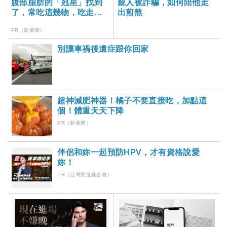
腹部脂肪的「剋星」找到
親人被詐騙，如何陪他走
了，常吃這幾物，吃走大
出煎熬
肚囊，瘦出小蠻腰
PR（新素簡）
別讓車禍後遺症跟你回家
超神減肥神器！橘子不要直接吃，加點這
個！體重天天下降
PR（新素簡）
伴侶和妳一起預防HPV，才有資格說愛
妳！
PR（台灣癌症基金會）