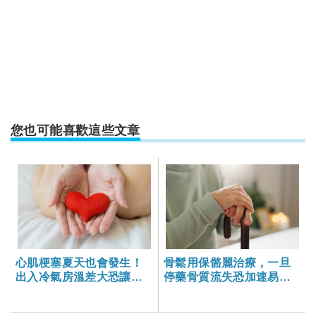
您也可能喜歡這些文章
心肌梗塞夏天也會發生！
骨鬆用保骼麗治療，一旦
出入冷氣房溫差大恐讓心
停藥骨質流失恐加速易骨
血管疾病致命，5招防高血
折？
壓傷心