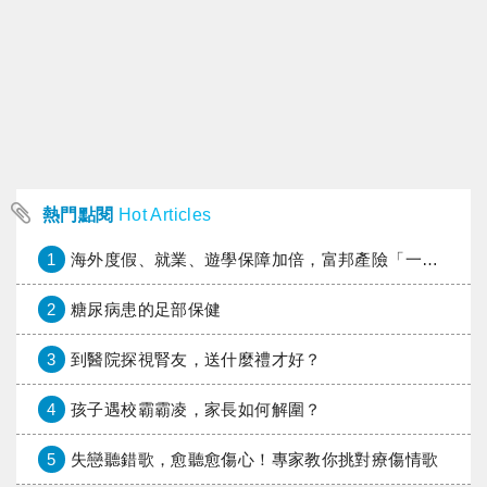
熱門點閱
Hot Articles
1
海外度假、就業、遊學保障加倍，富邦產險「一期逐夢」專案加碼遠距醫療與緊急救援
2
糖尿病患的足部保健
3
到醫院探視腎友，送什麼禮才好？
4
孩子遇校霸霸凌，家長如何解圍？
5
失戀聽錯歌，愈聽愈傷心！專家教你挑對療傷情歌