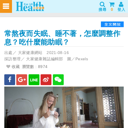
搜尋
0
登入
常熬夜而失眠、睡不著，怎麼調整作
息？吃什麼能助眠？
出處／
大家健康網站
2021-08-16
採訪整理／
大家健康雜誌編輯部 圖／Pexels
收藏
瀏覽數 : 8974