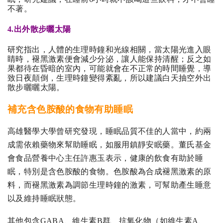
不著。
4.出外散步曬太陽
研究指出，人體的生理時鐘和光線相關，當太陽光進入眼
睛時，褪黑激素便會減少分泌，讓人能保持清醒；反之如
果都待在昏暗的室內，可能就會在不正常的時間睡覺，導
致日夜顛倒，生理時鐘變得紊亂，所以建議白天抽空外出
散步曬曬太陽。
補充含色胺酸的食物有助睡眠
高雄醫學大學曾研究發現，睡眠品質不佳的人當中，約兩
成需依賴藥物來幫助睡眠，如服用鎮靜安眠藥。董氏基金
會食品營養中心主任許惠玉表示，健康的飲食有助於睡
眠，特別是含色胺酸的食物。色胺酸為合成褪黑激素的原
料，而褪黑激素為調節生理時鐘的激素，可幫助產生睡意
以及維持睡眠狀態。
其他包含GABA、維生素B群、抗氧化物（如維生素A、