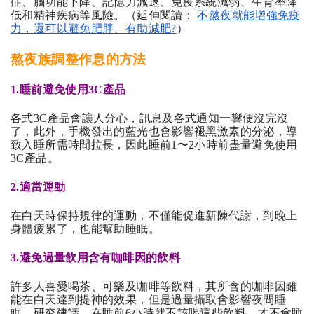
症、腦功能下降、記憶力減退、免疫系統減弱、生育率降
低和精神疾病等風險。（延伸閱讀： 
不熬夜就能增強免疫
力，還可以避免肥胖、有助減肥?
）
熬夜族調整作息的方法
1.睡前避免使用3C產品
各式3C產品會讓人分心，訊息及各式通知一響便沒完沒
了，此外，手機發出的藍光也會影響褪黑激素的分泌，導
致入睡所需時間拉長，因此睡前1〜2小時前盡量避免使用
3C產品。
2.適當運動
在白天時保持規律的運動，不僅能促進新陳代謝，到晚上
身體疲累了，也能幫助睡眠。
3.避免過量飲用含有咖啡因的飲料
許多人喜愛喝茶、可樂及咖啡等飲料，其所含的咖啡因雖
能在白天達到提神的效果，但是過量攝取會影響夜間睡
眠，研究建議，在睡前6小時就不該喝這些飲料，才不會睡