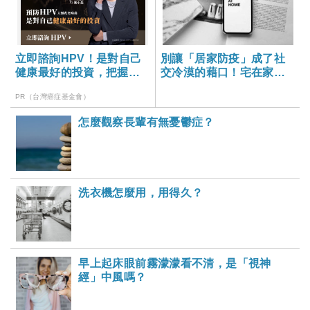
立即諮詢HPV！是對自己
別讓「居家防疫」成了社
健康最好的投資，把握現
交冷漠的藉口！宅在家不
在不嫌晚！
出門也可以做這些事，保
PR（台灣癌症基金會）
持人際互動
怎麼觀察長輩有無憂鬱症？
洗衣機怎麼用，用得久？
早上起床眼前霧濛濛看不清，是「視神
經」中風嗎？