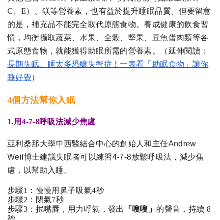
C、E）、鎂等營養素，也有益於提升睡眠品質。但要留意
的是，補充品不能完全取代原態食物。養成健康的飲食習
慣，均衡攝取蔬菜、水果、全穀、堅果、豆魚蛋肉類等各
式原態食物，就能獲得助眠所需的營養素。（延伸閱讀： 
長期失眠、睡太多恐釀失智症！一表看「助眠食物」讓你
睡好覺
）
4個方法幫你入眠
1.用4-7-8呼吸法減少焦慮
亞利桑那大學中西醫結合中心的創始人和主任Andrew
Weil博士建議失眠者可以練習4-7-8放鬆呼吸法，減少焦
慮，以幫助入睡。
步驟1：慢慢用鼻子吸氣4秒 
步驟2：閉氣7秒 
步驟3：抿嘴唇，用力呼氣，發出
「
嗖嗖
」
的聲音，持續 8 
秒