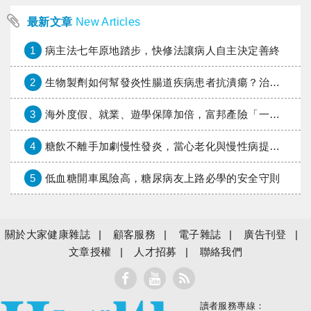
最新文章
New Articles
1
病主法七年原地踏步，快修法讓病人自主決定善終
2
生物製劑如何幫發炎性腸道疾病患者抗潰瘍？治療進展與健保給付困境一次看
3
海外度假、就業、遊學保障加倍，富邦產險「一期逐夢」專案加碼遠距醫療與緊急救援
4
糖飲不離手加劇慢性發炎，當心老化與慢性病提早報到
5
低血糖開車風險高，糖尿病友上路必學的安全守則
關於大家健康雜誌
顧客服務
電子雜誌
廣告刊登
文章授權
人才招募
聯絡我們
讀者服務專線：
大家健康