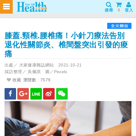
搜尋
0
登入
膝蓋.頸椎.腰椎痛！小針刀療法告別
退化性關節炎、椎間盤突出引發的痠
痛
出處／
大家健康雜誌網站
2021-10-21
採訪整理／
吳佩琪 圖／Pexels
收藏
瀏覽數 : 7579