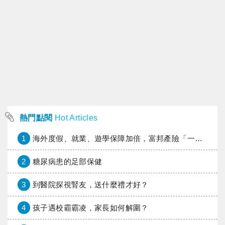
熱門點閱
Hot Articles
1
海外度假、就業、遊學保障加倍，富邦產險「一期逐夢」專案加碼遠距醫療與緊急救援
2
糖尿病患的足部保健
3
到醫院探視腎友，送什麼禮才好？
4
孩子遇校霸霸凌，家長如何解圍？