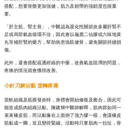
搭配，想要骨骼更加強健，肌力及韌帶的強韌度也很重
要。
「肝主筋、腎主骨」，中醫認為退化性關節炎多屬肝腎不
足或局部氣血循環不佳，因此會以龜鹿二仙膠或六味地黃
丸等補肝腎的藥方，幫助病患強筋健骨，避免關節持續損
傷。
此外，還會搭配疏通經絡的中藥，改善氣血阻滯的問題，
疼痛的情況就會獲得改善。
小針刀解沾黏 逆轉疼痛
當軟組織及筋膜發炎時，身體會開始修復及癒合，因此可
能造成肌肉組織沾黏。陳建輝中醫師解釋，肌肉群如同一
束束橡皮筋，而沾黏像在上面倒了強力膠一樣，會讓橡皮
筋黏成一團，並且變得緊繃。活動時只要肌肉一拉扯，骨