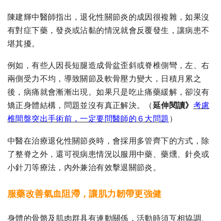
陳建輝中醫師指出，退化性關節炎的成因很複雜，如果沒
有對症下藥，發炎或沾黏的情況就會反覆發生，讓病患不
堪其擾。
例如，有些人因長短腿造成骨盆歪斜或脊椎側彎，左、右
兩側受力不均，導致關節及軟骨壓力變大，日積月累之
後，病痛就會漸漸出現。如果只是吃止痛藥緩解，卻沒有
矯正身體結構，問題並沒有真正解決。（
延伸閱讀》
考慮
椎間盤突出手術前，一定要問醫師的６大問題
）
中醫在治療退化性關節炎時，會採用多管齊下的方式，除
了整脊之外，還可視病患情況以服用中藥、藥燻、針灸或
小針刀等療法，內外兼治有效擊退關節炎。
服藥改善氣血阻滯，讓肌力韌帶更強健
身體的骨骼及肌肉群具有連動關係，活動時須互相協調、