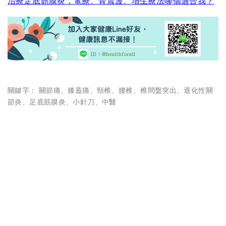
治療足底筋膜炎，電療、骨震波、增生療法哪個適合我？
關鍵字：
關節痛
、
膝蓋痛
、
頸椎
、
腰椎
、
椎間盤突出
、
退化性關
節炎
、
足底筋膜炎
、
小針刀
、
中醫