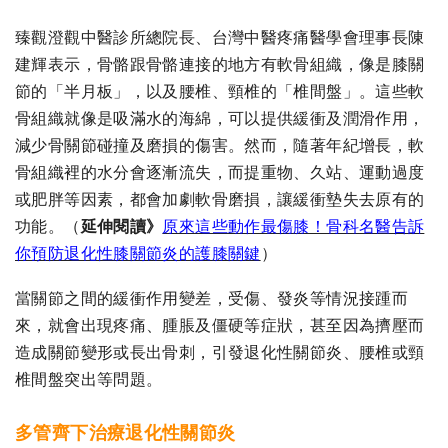
臻觀澄觀中醫診所總院長、台灣中醫疼痛醫學會理事長陳
建輝表示，骨骼跟骨骼連接的地方有軟骨組織，像是膝關
節的「半月板」，以及腰椎、頸椎的「椎間盤」。這些軟
骨組織就像是吸滿水的海綿，可以提供緩衝及潤滑作用，
減少骨關節碰撞及磨損的傷害。然而，隨著年紀增長，軟
骨組織裡的水分會逐漸流失，而提重物、久站、運動過度
或肥胖等因素，都會加劇軟骨磨損，讓緩衝墊失去原有的
功能。（
延伸閱讀》
原來這些動作最傷膝！骨科名醫告訴
你預防退化性膝關節炎的護膝關鍵
）
當關節之間的緩衝作用變差，受傷、發炎等情況接踵而
來，就會出現疼痛、腫脹及僵硬等症狀，甚至因為擠壓而
造成關節變形或長出骨刺，引發退化性關節炎、腰椎或頸
椎間盤突出等問題。
多管齊下治療退化性關節炎