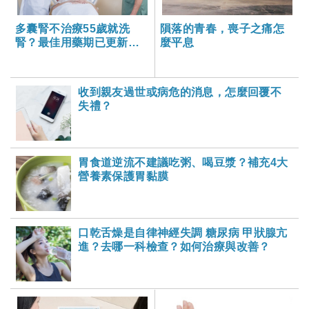
多囊腎不治療55歲就洗
隕落的青春，喪子之痛怎
腎？最佳用藥期已更新為
麼平息
腎病第三期
收到親友過世或病危的消息，怎麼回覆不
失禮？
胃食道逆流不建議吃粥、喝豆漿？補充4大
營養素保護胃黏膜
口乾舌燥是自律神經失調 糖尿病 甲狀腺亢
進？去哪一科檢查？如何治療與改善？