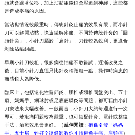
頭就會跟著位移，加上沾黏組織也會壓迫到神經，這些都
是造成疼痛的原因。
當沾黏情況較嚴重時，傳統針灸止痛的效果有限，而小針
刀可以解開沾黏，快速緩解疼痛。不同於傳統針灸的「圓
頭針尖」，小針刀屬於「扁針」，刀鋒較為銳利，更適合
剝除沾黏組織。
早期小針刀較粗，很多病患怕痛不敢嘗試，逐漸改良之
後，目前小針刀直徑只比針灸稍微粗一點，操作時病患的
痛感也大為降低。
臨床上，包括退化性關節炎、腰椎或頸椎間盤突出、五十
肩、媽媽手、網球肘或足底筋膜炎等問題，都可藉由小針
刀療法來大幅改善。一般而言，小針刀大約每週進行一次
即可，若痠痛問題較為嚴重，也可搭配針灸、電針或整復
手法，治療效果會更好。
（
延伸閱讀
：
抱孫引發「媽媽
手、五十肩」難好？復健師教你４招避免手痛、肩頸痛
）