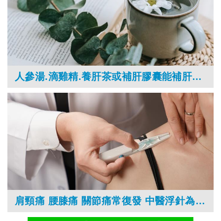
人參湯.滴雞精.養肝茶或補肝膠囊能補肝嗎？吃對才養生！
肩頸痛 腰膝痛 關節痛常復發 中醫浮針為何能止痛？怕針痛 暈針的人可治療嗎？