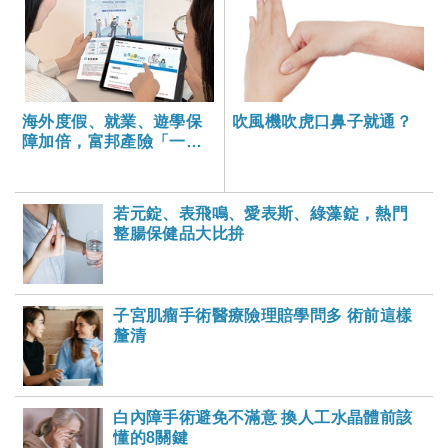
海外度假、就業、遊學保
吹風機吹虎口鼻子就通？
障加倍，富邦產險「一期
逐夢」專案加碼遠距醫療
與緊急救援
若元錠、表飛鳴、愛表斯、綠藻錠，熱門
整腸保健品大比拚
子宮肌瘤手術醫療險理賠學問多 術前這樣
釐清
白內障手術避免不滿意 換人工水晶體前該
懂的8關鍵