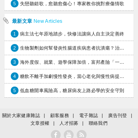
5
失戀聽錯歌，愈聽愈傷心！專家教你挑對療傷情歌
最新文章
New Articles
1
病主法七年原地踏步，快修法讓病人自主決定善終
2
生物製劑如何幫發炎性腸道疾病患者抗潰瘍？治療進展與健保給付困境一次看
3
海外度假、就業、遊學保障加倍，富邦產險「一期逐夢」專案加碼遠距醫療與緊急救援
4
糖飲不離手加劇慢性發炎，當心老化與慢性病提早報到
5
低血糖開車風險高，糖尿病友上路必學的安全守則
關於大家健康雜誌
顧客服務
電子雜誌
廣告刊登
文章授權
人才招募
聯絡我們