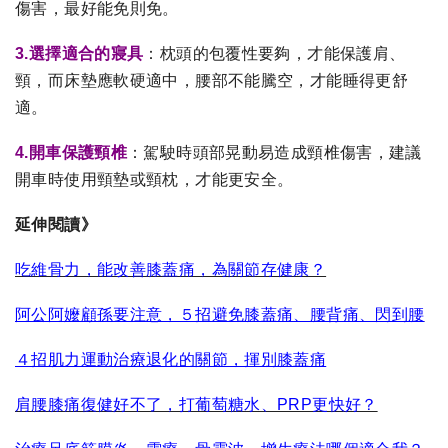
傷害，最好能免則免。
3.選擇適合的寢具
：枕頭的包覆性要夠，才能保護肩、
頸，而床墊應軟硬適中，腰部不能騰空，才能睡得更舒
適。
4.開車保護頸椎
：駕駛時頭部晃動易造成頸椎傷害，建議
開車時使用頸墊或頸枕，才能更安全。
延伸閱讀》
吃維骨力，能改善膝蓋痛，為關節存健康？
阿公阿嬤顧孫要注意，５招避免膝蓋痛、腰背痛、閃到腰
４招肌力運動治療退化的關節，揮別膝蓋痛
肩腰膝痛復健好不了，打葡萄糖水、PRP更快好？