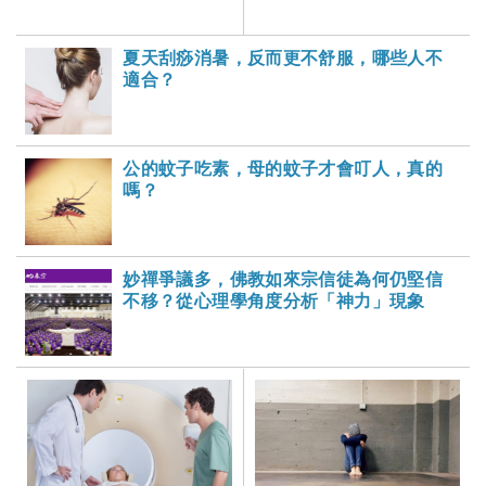
防乾燥及養肺之道
腳底痛，中醫4招實用建
議！-大家健康雜誌
夏天刮痧消暑，反而更不舒服，哪些人不
適合？
公的蚊子吃素，母的蚊子才會叮人，真的
嗎？
妙禪爭議多，佛教如來宗信徒為何仍堅信
不移？從心理學角度分析「神力」現象